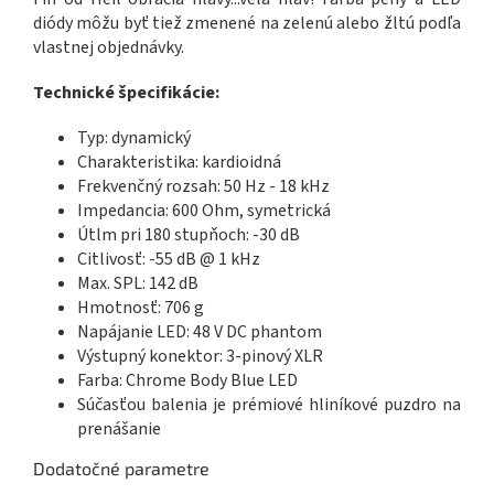
diódy môžu byť tiež zmenené na zelenú alebo žltú podľa
vlastnej objednávky.
Technické špecifikácie:
Typ: dynamický
Charakteristika: kardioidná
Frekvenčný rozsah: 50 Hz - 18 kHz
Impedancia: 600 Ohm, symetrická
Útlm pri 180 stupňoch: -30 dB
Citlivosť: -55 dB @ 1 kHz
Max. SPL: 142 dB
Hmotnosť: 706 g
Napájanie LED: 48 V DC phantom
Výstupný konektor: 3-pinový XLR
Farba:
Chrome Body Blue LED
Súčasťou balenia je prémiové hliníkové puzdro na
prenášanie
Dodatočné parametre