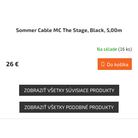
Sommer Cable MC The Stage, Black, 5,00m
Na sklade
(
16 ks
)
26 €
Do košíka
ZOBRAZIŤ VŠETKY SÚVISIACE PRODUKTY
ZOBRAZIŤ VŠETKY PODOBNÉ PRODUKTY
Z
á
p