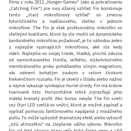
filmu z roku 2012 „Hunger Games“ (ako aj pokračovaniu
„Catching Fire“) pre svoj úžasný vzhľad. Fin kombinuje
tento „starý mikrofónový vzhľad“ so zmesou
futuristického a nadčasového, všetko v jednom
mikrofóne. The Fin je však profesionálny mikrofón so
všetkými kvalitami, ktoré by ste mohli od dynamického
kardioidného mikrofónu požadovať, je to náhodou jeden
z najlepšie vyzerajúcich mikrofónov, aké ste kedy
videli. Najlepšia vo svojej triede, hladká, plochá odozva
od namontovaného tlmiča, ​​veľkého, nízkohmotného
membránového prvku poháňaného silným magnetom,
vás odmení bohatým zvukom v celom širokom
frekvenčnom rozsahu. Fin je skvelý v štúdiu alebo naživo
a najmä vykazuje vynikajúce horné stredy. Fin má krásne
tvarované telo. Horizontálne rebrá zvýrazňujú jeho
mäkký hranatý profil. Ako bonus navyše The Fin svieti
cez štyri LED svetlá vo vnútri, ktoré je možné zapínať a
vypínať pomocou fantómového napájania z mixážneho
pultu. To môže spôsobiť dramatický efekt alebo vytvoriť
„istú atmosféru“ na zlepšenie vášho výkonu. Mikrofón
Fin od Heil obracia hlavy...veľa hláv! Farba peny a LED