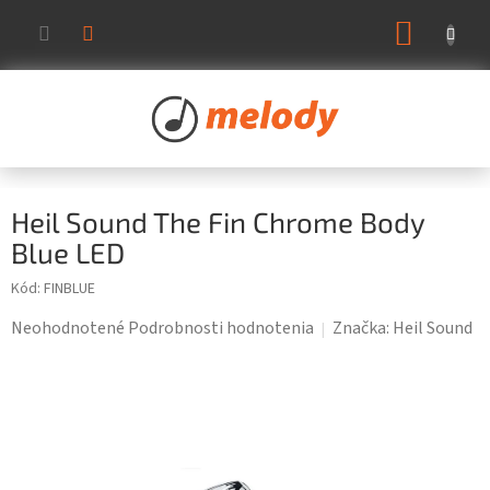
Prejsť
NÁKUP
na
KOŠÍK
obsah
Heil Sound The Fin Chrome Body
Blue LED
Kód:
FINBLUE
Priemerné
Neohodnotené
Podrobnosti hodnotenia
Značka:
Heil Sound
hodnotenie
produktu
je
0,0
z
5