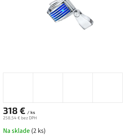
hviezdičiek.
318 €
/ ks
258,54 € bez DPH
Jednotková
Na sklade
(
2 ks
)
cena: