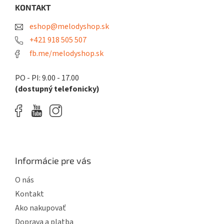
ä
KONTAKT
t
eshop@melodyshop.sk
i
e
+421 918 505 507
fb.me/melodyshop.sk
PO - PI: 9.00 - 17.00
(dostupný telefonicky)
Informácie pre vás
O nás
Kontakt
Ako nakupovať
Doprava a platba