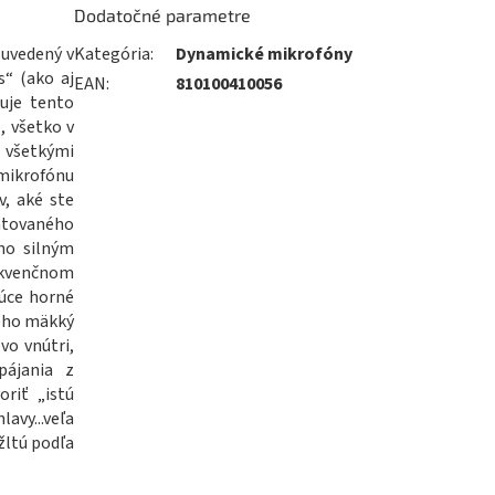
Dodatočné parametre
 uvedený v
Kategória
:
Dynamické mikrofóny
“ (ako aj
EAN
:
810100410056
nuje tento
, všetko v
 všetkými
mikrofónu
v, aké ste
ontovaného
ho silným
kvenčnom
júce horné
jeho mäkký
vo vnútri,
ájania z
riť „istú
avy...veľa
žltú podľa