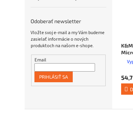
Odoberať newsletter
Vložte svoj e-mail a my Vám budeme
zasielať informácie o nových
K&M
produktoch na našom e-shope.
Micr
blac
Email
Vy
PRIHLÁSIŤ SA
54,7
D
Z
á
p
ä