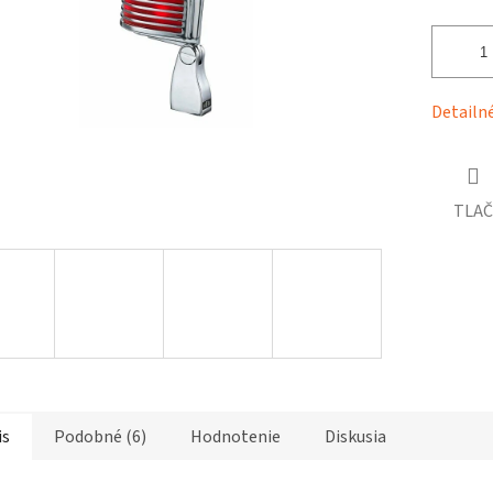
čiek.
Detailn
TLAČ
is
Podobné (6)
Hodnotenie
Diskusia