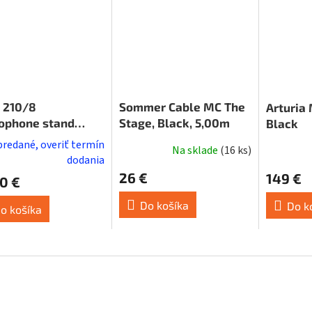
 210/8
Sommer Cable MC The
Arturia 
ophone stand
Stage, Black, 5,00m
Black
k
predané, overiť termín
Na sklade
(
16 ks
)
dodania
26 €
149 €
0 €
Do košíka
Do k
o košíka