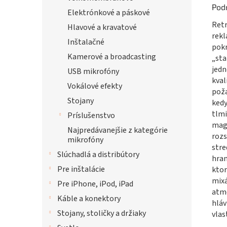
Pod
Elektrónkové a páskové
Retr
Hlavové a kravatové
rek
Inštalačné
pokr
Kamerové a broadcasting
„sta
jed
USB mikrofóny
kva
Vokálové efekty
poža
Stojany
kedy
tlm
Príslušenstvo
mag
Najpredávanejšie z kategórie
rozs
mikrofóny
stre
Slúchadlá a distribútory
hran
Pre inštalácie
kto
mix
Pre iPhone, iPod, iPad
atmo
Káble a konektory
hláv
Stojany, stoličky a držiaky
vlas