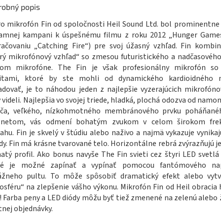
robný popis
o mikrofón Fin od spoločnosti Heil Sound Ltd. bol prominentne
lamnej kampani k úspešnému filmu z roku 2012 „Hunger Games
ačovaniu „Catching Fire“) pre svoj úžasný vzhľad. Fin kombi
rý mikrofónový vzhľad“ so zmesou futuristického a nadčasového
nom mikrofóne. The Fin je však profesionálny mikrofón so
litami, ktoré by ste mohli od dynamického kardioidného 
dovať, je to náhodou jeden z najlepšie vyzerajúcich mikrofóno
 videli. Najlepšia vo svojej triede, hladká, plochá odozva od nam
iča, ​​veľkého, nízkohmotného membránového prvku poháňané
netom, vás odmení bohatým zvukom v celom širokom fre
ahu. Fin je skvelý v štúdiu alebo naživo a najmä vykazuje vynika
dy. Fin má krásne tvarované telo. Horizontálne rebrá zvýrazňujú 
atý profil. Ako bonus navyše The Fin svieti cez štyri LED svetlá 
ré je možné zapínať a vypínať pomocou fantómového nap
ážneho pultu. To môže spôsobiť dramatický efekt alebo vytvo
sféru“ na zlepšenie vášho výkonu. Mikrofón Fin od Heil obracia hl
! Farba peny a LED diódy môžu byť tiež zmenené na zelenú alebo 
tnej objednávky.