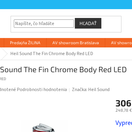
HĽADAŤ
Predajňa ŽILINA
AV showroom Bratislava
AV showroo
Heil Sound The Fin Chrome Body Red LED
l Sound The Fin Chrome Body Red LED
NRED
rné
dnotené
Podrobnosti hodnotenia
Značka:
Heil Sound
enie
306
tu
248,78 €
Jednotk
Vypre
cena: