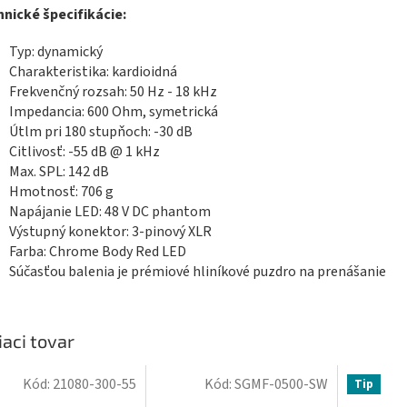
nické špecifikácie:
Typ: dynamický
Charakteristika: kardioidná
Frekvenčný rozsah: 50 Hz - 18 kHz
Impedancia: 600 Ohm, symetrická
Útlm pri 180 stupňoch: -30 dB
Citlivosť: -55 dB @ 1 kHz
Max. SPL: 142 dB
Hmotnosť: 706 g
Napájanie LED: 48 V DC phantom
Výstupný konektor: 3-pinový XLR
Farba:
Chrome Body Red LED
Súčasťou balenia je prémiové hliníkové puzdro na prenášanie
iaci tovar
Kód:
21080-300-55
Kód:
SGMF-0500-SW
Tip