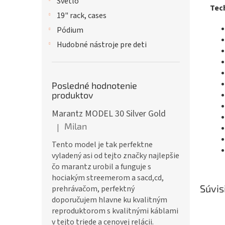
Svetlo
Tech
19" rack, cases
Pódium
Hudobné nástroje pre deti
Posledné hodnotenie
produktov
Marantz MODEL 30 Silver Gold
Milan
|
Hodnotenie produktu je 5 z 5 hviezdičiek.
Tento model je tak perfektne
vyladený asi od tejto značky najlepšie
čo marantz urobil a funguje s
hociakým streemerom a sacd,cd,
Súvis
prehrávačom, perfektný
doporučujem hlavne ku kvalitným
reproduktorom s kvalitnými káblami
v tejto triede a cenovej relácii.