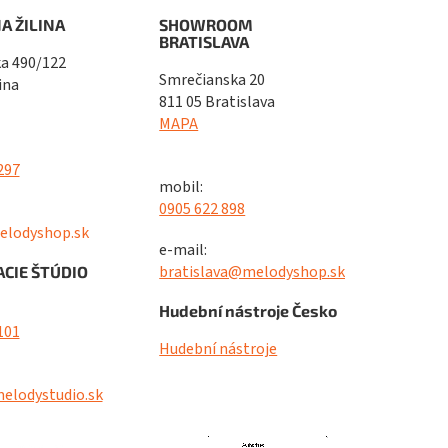
A ŽILINA
SHOWROOM
BRATISLAVA
a 490/122
Smrečianska 20
ina
811 05 Bratislava
MAPA
297
mobil:
0905 622 898
elodyshop.sk
e-mail:
bratislava@melodyshop.sk
CIE ŠTÚDIO
Hudební nástroje Česko
101
Hudební nástroje
elodystudio.sk