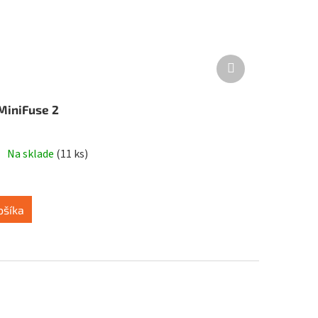
Ďalší
produkt
MiniFuse 2
Na sklade
(
11 ks
)
ošíka