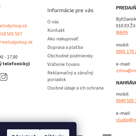
T
PREDAJŇ
Informácie pre vás
Bytčiansk
O nás
lodyshop.sk
010 03 Žil
Kontakt
MAPA
18 505 507
Ako nakupovať
/melodyshop.sk
mobil:
Doprava a platba
0905 170 
Obchodné podmienky
00 - 17.00
 telefonicky)
e-mail:
Vrátenie tovaru
zilina@m
Reklamačný a záručný
poriadok
NAHRÁVA
Osobné údaje a ich ochrana
mobil:
0949 505 
e-mail:
studio@m