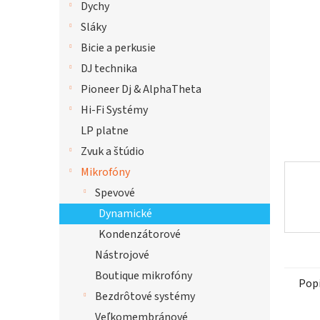
Dychy
hviezdi
Sláky
Bicie a perkusie
DJ technika
Pioneer Dj & AlphaTheta
Hi-Fi Systémy
LP platne
Zvuk a štúdio
Mikrofóny
Spevové
Dynamické
Kondenzátorové
Nástrojové
Boutique mikrofóny
Pop
Bezdrôtové systémy
Veľkomembránové