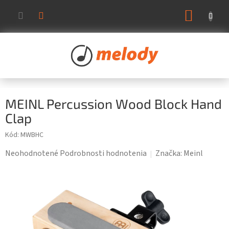
Prejsť
NÁKUP
na
KOŠÍK
obsah
MEINL Percussion Wood Block Hand
Clap
Kód:
MWBHC
Priemerné
Neohodnotené
Podrobnosti hodnotenia
Značka:
Meinl
hodnotenie
produktu
je
0,0
z
5