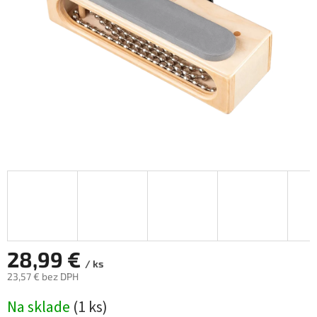
hviezdičiek.
28,99 €
/ ks
23,57 € bez DPH
Jednotková
Na sklade
(
1 ks
)
cena: