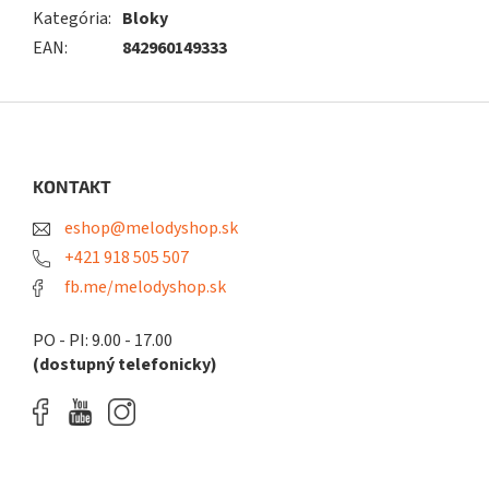
Kategória
:
Bloky
EAN
:
842960149333
Z
á
p
ä
KONTAKT
t
eshop@melodyshop.sk
i
e
+421 918 505 507
fb.me/melodyshop.sk
PO - PI: 9.00 - 17.00
(dostupný telefonicky)