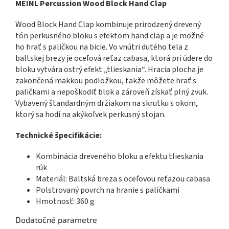
MEINL Percussion Wood Block Hand Clap
Wood Block Hand Clap kombinuje prirodzený drevený
tón perkusného bloku s efektom hand clap a je možné
ho hrať s paličkou na bicie. Vo vnútri dutého tela z
baltskej brezy je oceľová reťaz cabasa, ktorá pri údere do
bloku vytvára ostrý efekt „tlieskania“. Hracia plocha je
zakončená mäkkou podložkou, takže môžete hrať s
paličkami a nepoškodiť blok a zároveň získať plný zvuk.
Vybavený štandardným držiakom na skrutku s okom,
ktorý sa hodí na akýkoľvek perkusný stojan.
Technické špecifikácie:
Kombinácia dreveného bloku a efektu tlieskania
rúk
Materiál: Baltská breza s oceľovou reťazou cabasa
Polstrovaný povrch na hranie s paličkami
Hmotnosť: 360 g
Dodatočné parametre