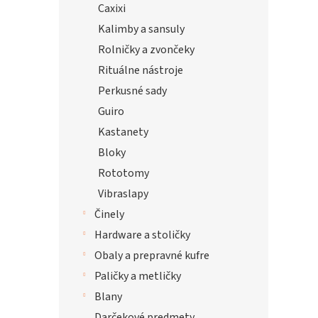
Caxixi
Kalimby a sansuly
Rolničky a zvončeky
Rituálne nástroje
Perkusné sady
Guiro
Kastanety
Bloky
Rototomy
Vibraslapy
Činely
Hardware a stoličky
Obaly a prepravné kufre
Paličky a metličky
Blany
Darčekové predmety