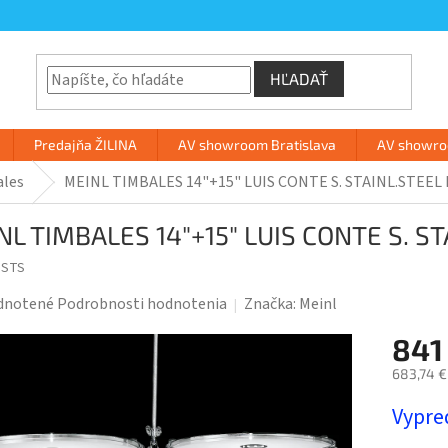
HĽADAŤ
Predajňa ŽILINA
AV showroom Bratislava
AV showroo
les
MEINL TIMBALES 14"+15" LUIS CONTE S. STAINL.STEE
NL TIMBALES 14"+15" LUIS CONTE S. S
1STS
rné
dnotené
Podrobnosti hodnotenia
Značka:
Meinl
enie
841
tu
683,74 €
Jednotk
Vypre
cena: