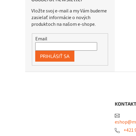
Vložte svoj e-mail a my Vám budeme
zasielať informácie o nových
produktoch na našom e-shope.
Email
PRIHLÁSIŤ SA
Z
á
p
ä
t
KONTAK
i
e
eshop@me
+421 9