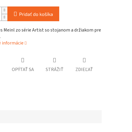
Pridať do košíka
 Meinl zo série Artist so stojanom a držiakom pre
.
é informácie
OPÝTAŤ SA
STRÁŽIŤ
ZDIEĽAŤ