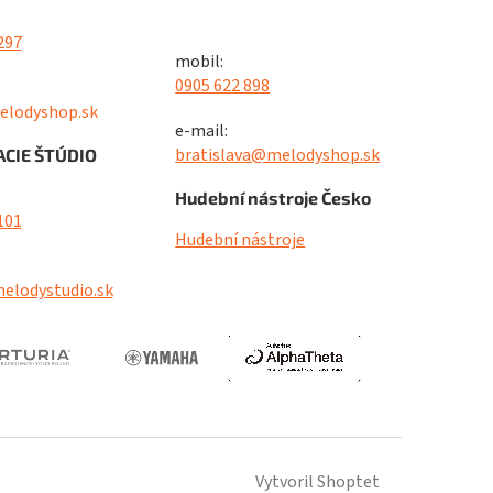
297
mobil:
0905 622 898
elodyshop.sk
e-mail:
bratislava@melodyshop.sk
CIE ŠTÚDIO
Hudební nástroje Česko
101
Hudební nástroje
elodystudio.sk
Vytvoril Shoptet