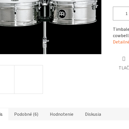
čiek.
Timbales
cowbell
Detailn
TLAČ
is
Podobné (6)
Hodnotenie
Diskusia