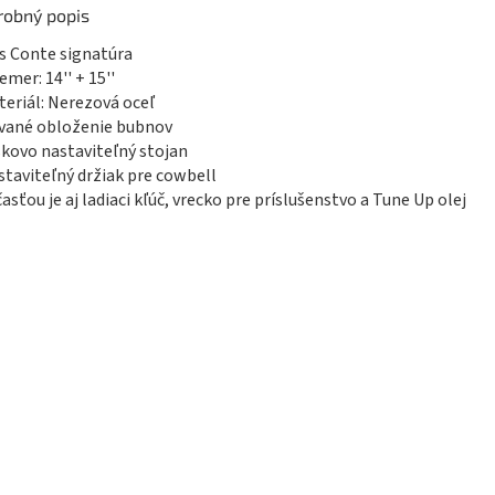
robný popis
is Conte signatúra
iemer: 14'' + 15''
teriál: Nerezová oceľ
vané obloženie bubnov
škovo nastaviteľný stojan
staviteľný držiak pre cowbell
časťou je aj ladiaci kľúč, vrecko pre príslušenstvo a Tune Up olej