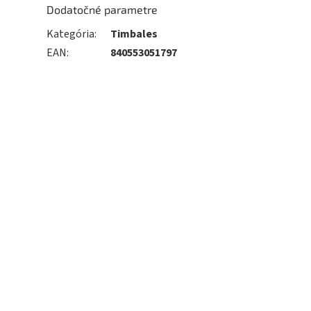
Dodatočné parametre
Kategória
:
Timbales
EAN
:
840553051797