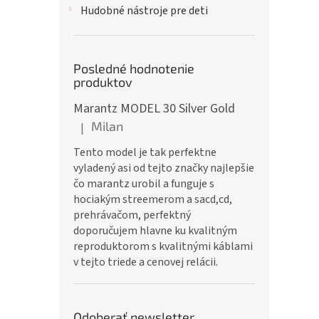
Hudobné nástroje pre deti
Posledné hodnotenie
produktov
Marantz MODEL 30 Silver Gold
Milan
|
Hodnotenie produktu je 5 z 5 hviezdičiek.
Tento model je tak perfektne
vyladený asi od tejto značky najlepšie
čo marantz urobil a funguje s
hociakým streemerom a sacd,cd,
prehrávačom, perfektný
doporučujem hlavne ku kvalitným
reproduktorom s kvalitnými káblami
v tejto triede a cenovej relácii.
Odoberať newsletter