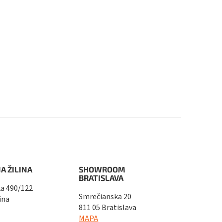
A ŽILINA
SHOWROOM
BRATISLAVA
a 490/122
Smrečianska 20
ina
811 05 Bratislava
MAPA