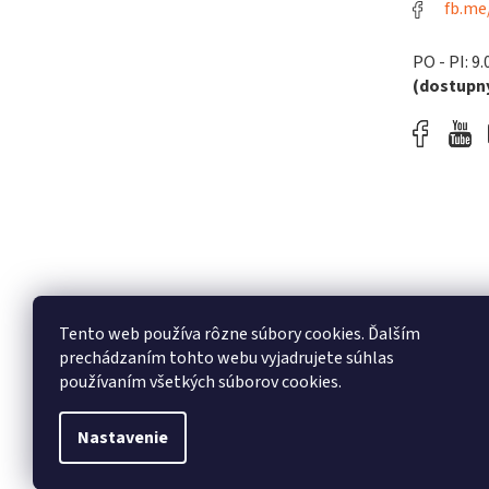
fb.me
PO - PI: 9.
(dostupný
Tento web používa rôzne súbory cookies. Ďalším
prechádzaním tohto webu vyjadrujete súhlas
používaním všetkých súborov cookies.
Nastavenie
Copyright 2026
melodyshop.sk
. Všetky práva vyh