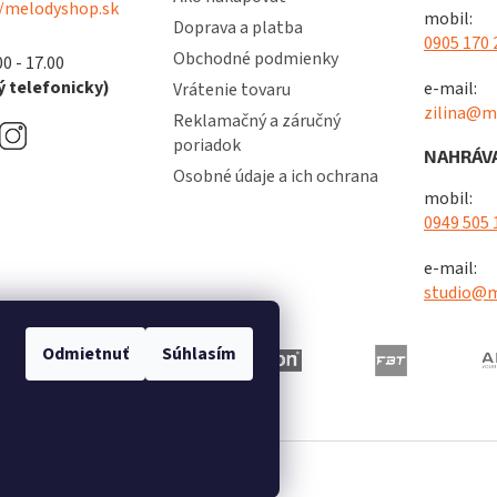
/melodyshop.sk
mobil:
Doprava a platba
0905 170 
Obchodné podmienky
00 - 17.00
 telefonicky)
e-mail:
Vrátenie tovaru
zilina@m
Reklamačný a záručný
poriadok
NAHRÁVA
Osobné údaje a ich ochrana
mobil:
0949 505 
e-mail:
studio@m
Odmietnuť
Súhlasím
radené.
Upraviť nastavenie cookies