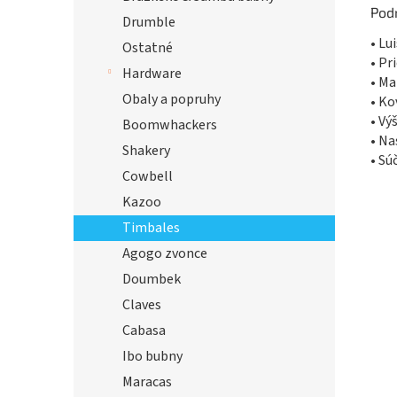
Pod
Drumble
• Lu
Ostatné
• Pr
Hardware
• Ma
Obaly a popruhy
• Ko
• Vý
Boomwhackers
• Na
Shakery
• Sú
Cowbell
Kazoo
Timbales
Agogo zvonce
Doumbek
Claves
Cabasa
Ibo bubny
Maracas