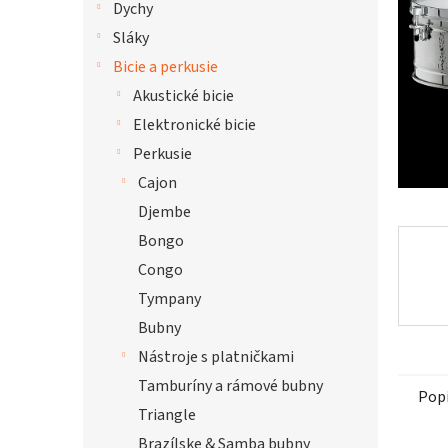
Dychy
hviezdi
Sláky
Bicie a perkusie
Akustické bicie
Elektronické bicie
Perkusie
Cajon
Djembe
Bongo
Congo
Tympany
Bubny
Nástroje s platničkami
Tamburíny a rámové bubny
Pop
Triangle
Brazílske & Samba bubny