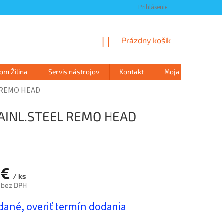
Prihlásenie
NÁKUPNÝ
Prázdny košík
KOŠÍK
m Žilina
Servis nástrojov
Kontakt
Moja objednávka
L REMO HEAD
TAINL.STEEL REMO HEAD
 €
/ ks
 bez DPH
ová
dané, overiť termín dodania