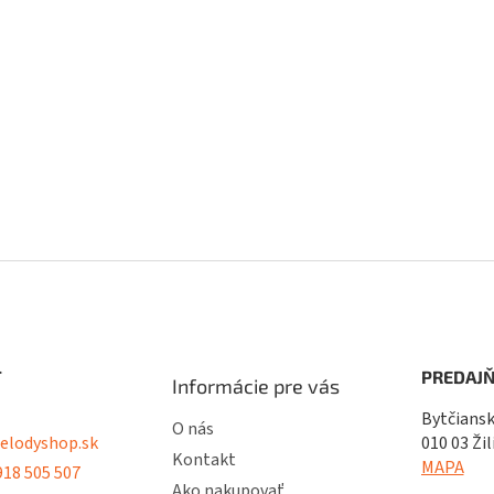
T
PREDAJŇ
Informácie pre vás
Bytčiansk
O nás
lodyshop.sk
010 03 Žil
Kontakt
MAPA
18 505 507
Ako nakupovať