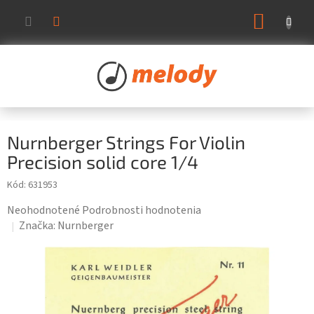
Prejsť
NÁKUP
na
KOŠÍK
obsah
Nurnberger Strings For Violin
Precision solid core 1/4
Kód:
631953
Priemerné
Neohodnotené
Podrobnosti hodnotenia
hodnotenie
Značka:
Nurnberger
produktu
je
0,0
z
5