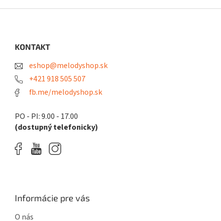
Z
á
p
ä
KONTAKT
t
eshop@melodyshop.sk
i
e
+421 918 505 507
fb.me/melodyshop.sk
PO - PI: 9.00 - 17.00
(dostupný telefonicky)
Informácie pre vás
O nás