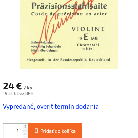
hviezdičiek.
24 €
/ ks
19,51 € bez DPH
Jednotková
Vypredané, overiť termín dodania
cena:
Pridať do košíka