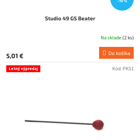
–19 %
Studio 49 GS Beater
Na sklade
(
2 ks
)
Do košíka
5,01 €
Kód:
PKS1
Letný výpredaj