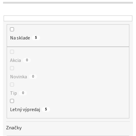
d
u
k
t
o
Na sklade
v
5
Akcia
0
Novinka
0
Tip
0
Letný výpredaj
5
Značky