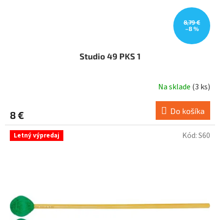
8,79 €
–8 %
Studio 49 PKS 1
Na sklade
(
3 ks
)
Do košíka
8 €
Kód:
S60
Letný výpredaj