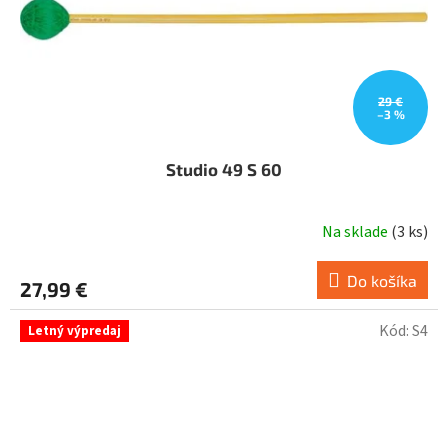
29 €
–3 %
Studio 49 S 60
Na sklade
(
3 ks
)
Do košíka
27,99 €
Kód:
S4
Letný výpredaj