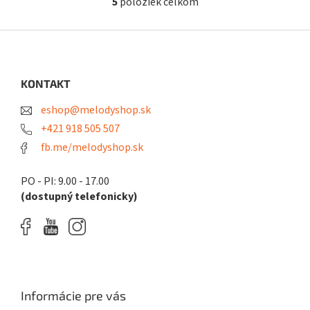
5
položiek celkom
O
v
l
Z
á
á
d
p
a
ä
KONTAKT
c
t
i
eshop@melodyshop.sk
i
e
p
e
+421 918 505 507
r
fb.me/melodyshop.sk
v
k
y
PO - PI: 9.00 - 17.00
v
(dostupný telefonicky)
ý
p
i
s
u
Informácie pre vás