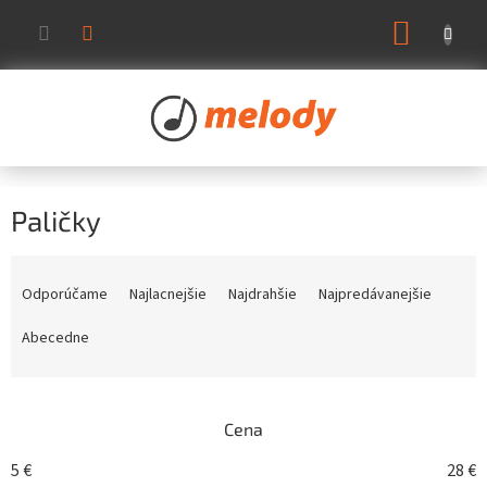
Prejsť
NÁKUP
na
KOŠÍK
obsah
Paličky
R
a
Odporúčame
Najlacnejšie
Najdrahšie
Najpredávanejšie
d
e
Abecedne
n
i
e
Cena
p
r
5
€
28
€
o