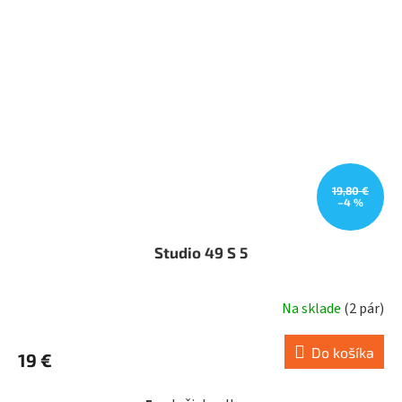
19,80 €
–4 %
Studio 49 S 5
Na sklade
(
2 pár
)
Do košíka
19 €