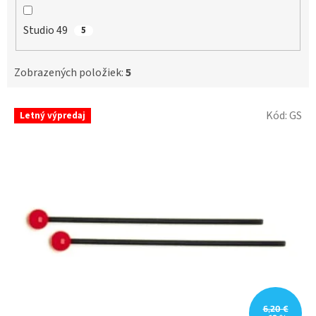
Studio 49
5
Zobrazených položiek:
5
V
Kód:
GS
Letný výpredaj
ý
p
i
s
p
r
o
d
u
k
t
o
v
6,20 €