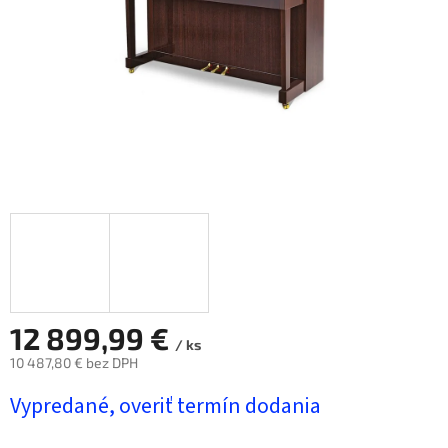
12 899,99 €
/ ks
10 487,80 € bez DPH
Jednotková
Vypredané, overiť termín dodania
cena: