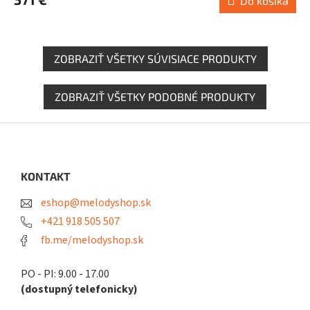
Do košíka
ZOBRAZIŤ VŠETKY SÚVISIACE PRODUKTY
ZOBRAZIŤ VŠETKY PODOBNÉ PRODUKTY
Z
á
p
ä
KONTAKT
t
eshop@melodyshop.sk
i
e
+421 918 505 507
fb.me/melodyshop.sk
PO - PI: 9.00 - 17.00
(dostupný telefonicky)