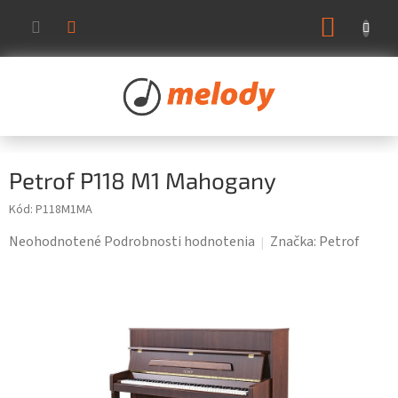
Prejsť
NÁKUP
na
KOŠÍK
obsah
Petrof P118 M1 Mahogany
Kód:
P118M1MA
Priemerné
Neohodnotené
Podrobnosti hodnotenia
Značka:
Petrof
hodnotenie
produktu
je
0,0
z
5
hviezdičiek.