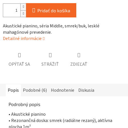
Pridať do košíka
Akustické pianino, séria Middle, smrek/buk, lesklé
mahagónové prevedenie.
Detailné informácie
OPÝTAŤ SA
STRÁŽIŤ
ZDIEĽAŤ
Popis
Podobné (6)
Hodnotenie
Diskusia
Podrobný popis
• Akustické pianino
• Rezonančná doska: smrek (radiálne rezaný), aktívna
plocha 1m²