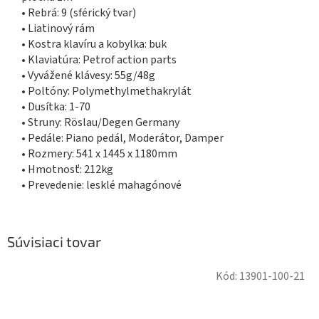
• Rebrá: 9 (sférický tvar)
• Liatinový rám
• Kostra klavíru a kobylka: buk
• Klaviatúra: Petrof action parts
• Vyvážené klávesy: 55g/48g
• Poltóny: Polymethylmethakrylát
• Dusítka: 1-70
• Struny: Röslau/Degen Germany
• Pedále: Piano pedál, Moderátor, Damper
• Rozmery: 541 x 1445 x 1180mm
• Hmotnosť: 212kg
• Prevedenie: lesklé mahagónové
Súvisiaci tovar
Kód:
13901-100-21