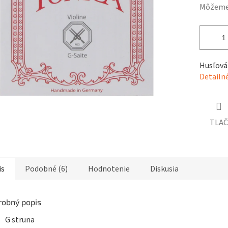
čiek.
Môžeme 
Husľová 
Detailn
TLAČ
is
Podobné (6)
Hodnotenie
Diskusia
robný popis
G struna