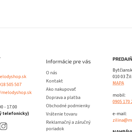
T
PREDAJŇ
Informácie pre vás
Bytčiansk
O nás
lodyshop.sk
010 03 Žil
Kontakt
MAPA
18 505 507
Ako nakupovať
/melodyshop.sk
mobil:
Doprava a platba
0905 170 
Obchodné podmienky
00 - 17.00
 telefonicky)
e-mail:
Vrátenie tovaru
zilina@m
Reklamačný a záručný
poriadok
NAHRÁVA