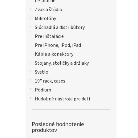
LP platne
Zvuk a štúdio
Mikrofóny
Slúchadlá a distribútory
Pre inštalácie
Pre iPhone, iPod, iPad
Káble a konektory
Stojany, stoličky a držiaky
Svetlo
19" rack, cases
Pódium
Hudobné nástroje pre deti
Posledné hodnotenie
produktov