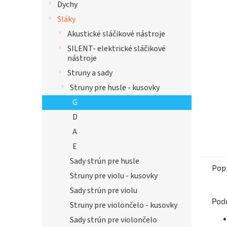
Dychy
hviezdi
Sláky
Akustické sláčikové nástroje
SILENT- elektrické sláčikové
nástroje
Struny a sady
Struny pre husle - kusovky
G
D
A
E
Sady strún pre husle
Pop
Struny pre violu - kusovky
Sady strún pre violu
Pod
Struny pre violončelo - kusovky
Sady strún pre violončelo