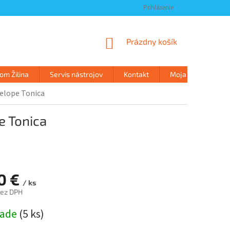
Prihlásenie
NÁKUPNÝ
Prázdny košík
KOŠÍK
m Žilina
Servis nástrojov
Kontakt
Moja objednávka
velope Tonica
e Tonica
10 €
/ ks
bez DPH
ová
lade
(
5 ks
)