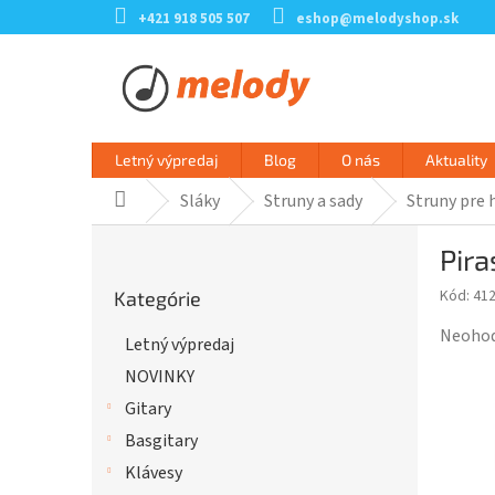
Prejsť
+421 918 505 507
eshop@melodyshop.sk
na
obsah
Letný výpredaj
Blog
O nás
Aktuality
Sláky
Struny a sady
Struny pre 
Domov
B
Pira
o
Preskočiť
č
Kód:
41
Kategórie
kategórie
n
ý
Prieme
Neoho
Letný výpredaj
p
hodnot
NOVINKY
a
produk
n
je
Gitary
e
0,0
Basgitary
l
z
Klávesy
5