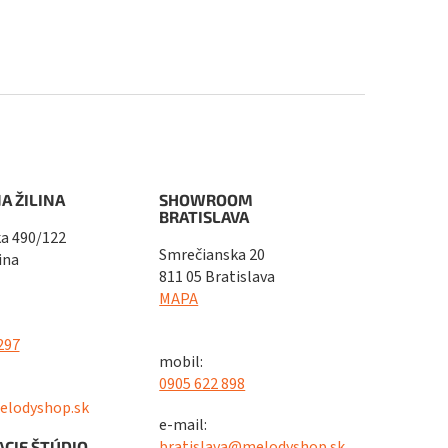
A ŽILINA
SHOWROOM
BRATISLAVA
a 490/122
Smrečianska 20
ina
811 05 Bratislava
MAPA
297
mobil:
0905 622 898
elodyshop.sk
e-mail:
bratislava@melodyshop.sk
CIE ŠTÚDIO