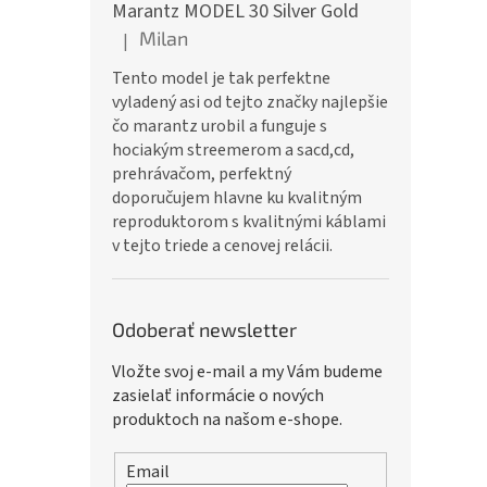
Marantz MODEL 30 Silver Gold
Milan
|
Hodnotenie produktu je 5 z 5 hviezdičiek.
Tento model je tak perfektne
vyladený asi od tejto značky najlepšie
čo marantz urobil a funguje s
hociakým streemerom a sacd,cd,
prehrávačom, perfektný
doporučujem hlavne ku kvalitným
reproduktorom s kvalitnými káblami
v tejto triede a cenovej relácii.
Odoberať newsletter
Vložte svoj e-mail a my Vám budeme
zasielať informácie o nových
produktoch na našom e-shope.
Email