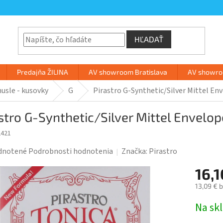
HĽADAŤ
Predajňa ŽILINA
AV showroom Bratislava
AV showroo
husle - kusovky
G
Pirastro G-Synthetic/Silver Mittel En
stro G-Synthetic/Silver Mittel Envelop
2421
rné
dnotené
Podrobnosti hodnotenia
Značka:
Pirastro
enie
16,
tu
13,09 € 
Jednotk
Na sk
cena: