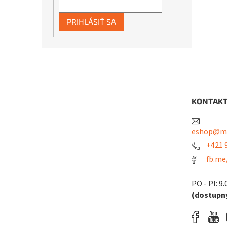
PRIHLÁSIŤ SA
Z
á
p
ä
t
KONTAK
i
e
eshop@me
+421 9
fb.me
PO - PI: 9.
(dostupný