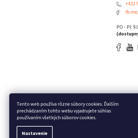
+421 9
fb.me
PO - PI: 9.
(dostupný
Tento web používa rôzne súbory cookies. Ďalším
prechádzaním tohto webu vyjadrujete súhlas
používaním všetkých súborov cookies.
Nastavenie