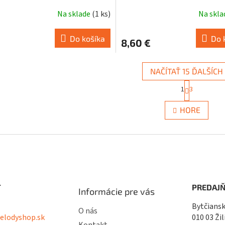
Na sklade
(
1 ks
)
Na skl
Do košíka
Do 
8,60 €
NAČÍTAŤ 15 ĎALŠÍCH
S
1
3
t
O
r
v
á
HORE
l
n
á
k
d
o
a
v
c
a
i
n
i
e
e
p
T
PREDAJŇ
r
Informácie pre vás
v
Bytčiansk
k
O nás
lodyshop.sk
010 03 Žil
y