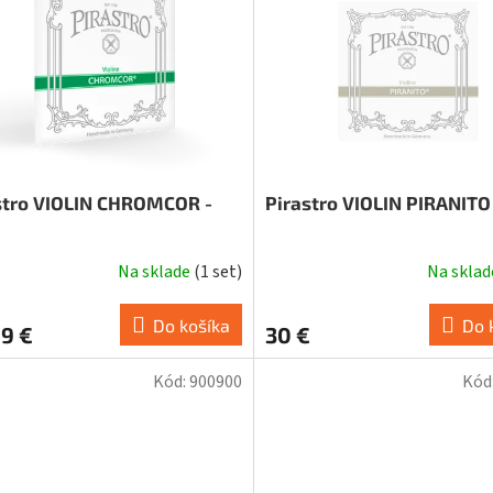
stro VIOLIN CHROMCOR -
Pirastro VIOLIN PIRANITO
Na sklade
(
1 set
)
Na skla
erné
tenie
ktu
Do košíka
Do 
9 €
30 €
Kód:
900900
Kód
ičiek.