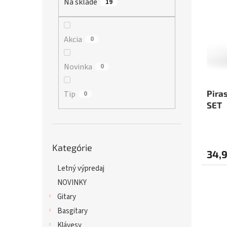
Na sklade
p
19
i
r
s
o
p
d
r
Akcia
0
u
o
k
d
Novinka
0
t
u
o
k
v
t
Pira
Tip
0
o
SET
v
Priem
hodno
Preskočiť
Kategórie
produ
kategórie
34,9
je
Letný výpredaj
4,0
NOVINKY
z
5
Gitary
hviezd
Basgitary
Klávesy