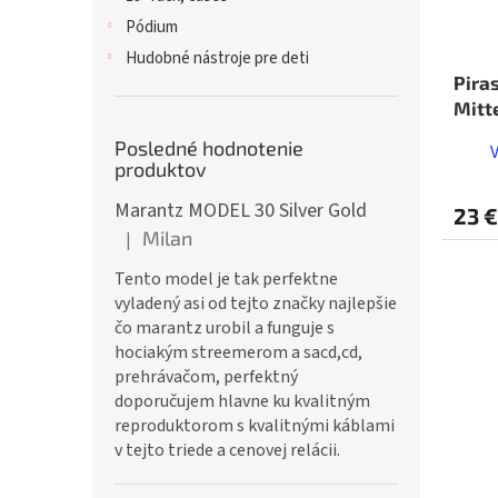
Pódium
Hudobné nástroje pre deti
Pira
Mitt
Posledné hodnotenie
produktov
Marantz MODEL 30 Silver Gold
23 €
Milan
|
Hodnotenie produktu je 5 z 5 hviezdičiek.
Tento model je tak perfektne
vyladený asi od tejto značky najlepšie
čo marantz urobil a funguje s
hociakým streemerom a sacd,cd,
prehrávačom, perfektný
doporučujem hlavne ku kvalitným
reproduktorom s kvalitnými káblami
v tejto triede a cenovej relácii.