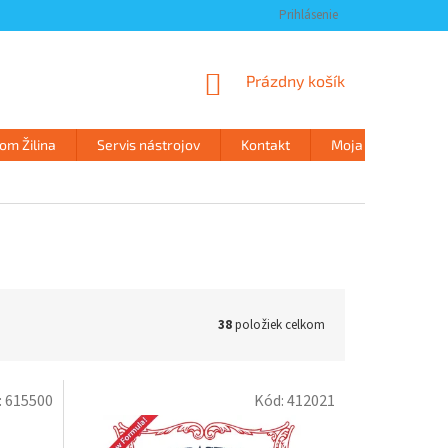
Prihlásenie
NÁKUPNÝ
Prázdny košík
KOŠÍK
m Žilina
Servis nástrojov
Kontakt
Moja objednávka
38
položiek celkom
:
615500
Kód:
412021