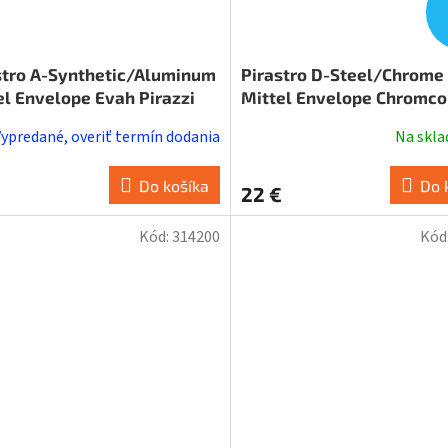
stro A-Synthetic/Aluminum
Pirastro D-Steel/Chrome 
el Envelope Evah Pirazzi
Mittel Envelope Chromcor
Vypredané, overiť termín dodania
Na skl
Do košíka
Do 
22 €
Kód:
314200
Kód