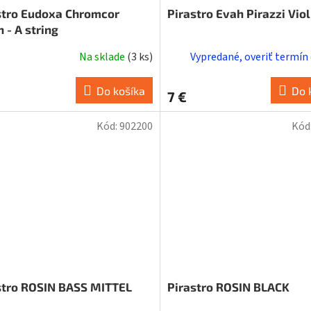
stro Eudoxa Chromcor
Pirastro Evah Pirazzi Viol
n - A string
Na sklade
(
3 ks
)
Vypredané, overiť termín
Do košíka
Do 
7 €
Kód:
902200
Kód
stro ROSIN BASS MITTEL
Pirastro ROSIN BLACK