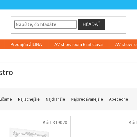
HĽADAŤ
Predajňa ŽILINA
AV showroom Bratislava
AV showroo
stro
účame
Najlacnejšie
Najdrahšie
Najpredávanejšie
Abecedne
Kód:
319020
Kód