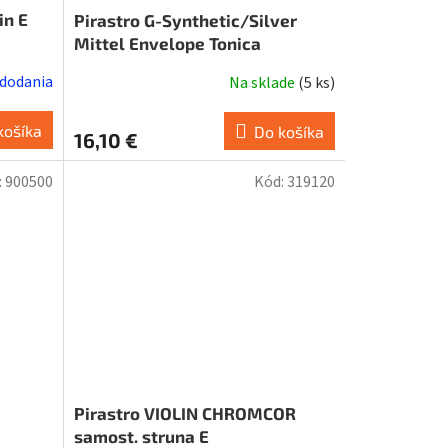
in E
Pirastro G-Synthetic/Silver
Mittel Envelope Tonica
 dodania
Na sklade
(
5 ks
)
košíka
Do košíka
16,10 €
:
900500
Kód:
319120
Pirastro VIOLIN CHROMCOR
samost. struna E