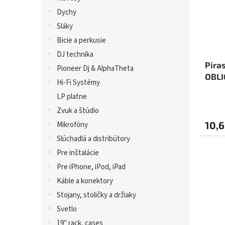
Dychy
Sláky
Bicie a perkusie
DJ technika
Pira
Pioneer Dj & AlphaTheta
OBLI
Hi-Fi Systémy
LP platne
Zvuk a štúdio
10,6
Mikrofóny
Slúchadlá a distribútory
Pre inštalácie
Pre iPhone, iPod, iPad
Káble a konektory
Stojany, stoličky a držiaky
Svetlo
19" rack, cases