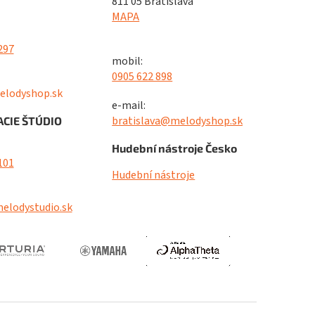
811 05 Bratislava
MAPA
297
mobil:
0905 622 898
elodyshop.sk
e-mail:
bratislava@melodyshop.sk
CIE ŠTÚDIO
Hudební nástroje Česko
101
Hudební nástroje
elodystudio.sk