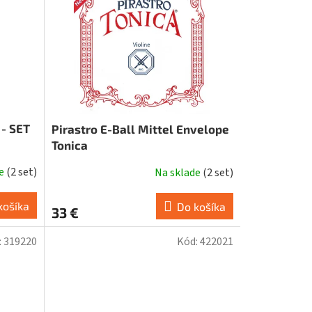
 - SET
Pirastro E-Ball Mittel Envelope
Tonica
de
(
2 set
)
Na sklade
(
2 set
)
košíka
Do košíka
33 €
:
319220
Kód:
422021