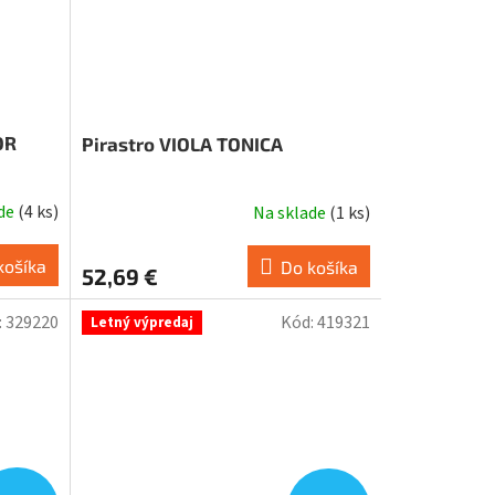
OR
Pirastro VIOLA TONICA
ade
(
4 ks
)
Na sklade
(
1 ks
)
košíka
Do košíka
52,69 €
:
329220
Kód:
419321
Letný výpredaj