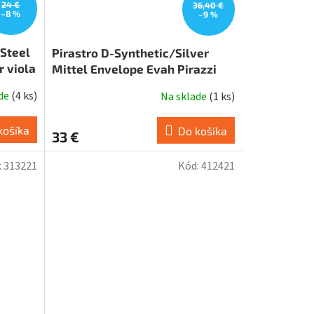
24 €
36,40 €
–8 %
–9 %
Steel
Pirastro D-Synthetic/Silver
 viola
Mittel Envelope Evah Pirazzi
ade
(
4 ks
)
Na sklade
(
1 ks
)
košíka
Do košíka
33 €
:
313221
Kód:
412421