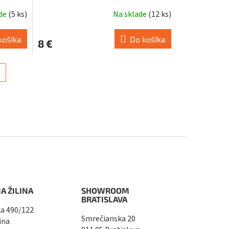
ade
(
5 ks
)
Na sklade
(
12 ks
)
Priemerné
hodnotenie
produktu
košíka
Do košíka
8 €
je
3,0
z
5
hviezdičiek.
A ŽILINA
SHOWROOM
BRATISLAVA
a 490/122
Smrečianska 20
ina