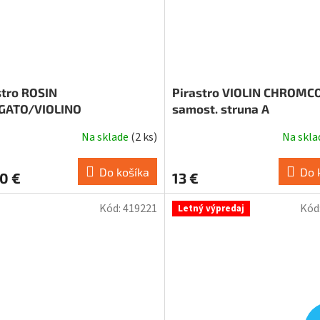
stro ROSIN
Pirastro VIOLIN CHROMC
GATO/VIOLINO
samost. struna A
Na sklade
(
2 ks
)
Na skl
Do košíka
Do 
0 €
13 €
Kód:
419221
Kód
Letný výpredaj