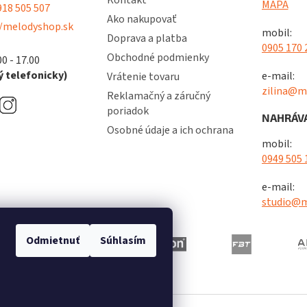
Kontakt
v
MAPA
18 505 507
ý
Ako nakupovať
/melodyshop.sk
p
mobil:
Doprava a platba
i
0905 170 
s
Obchodné podmienky
00 - 17.00
u
 telefonicky)
e-mail:
Vrátenie tovaru
zilina@m
Reklamačný a záručný
poriadok
NAHRÁVA
Osobné údaje a ich ochrana
mobil:
0949 505 
e-mail:
studio@m
Odmietnuť
Súhlasím