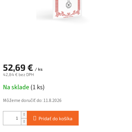
52,69 €
/ ks
42,84 € bez DPH
Jednotková
Na sklade
(
1 ks
)
cena:
Môžeme doručiť do:
11.8.2026
Pridať do košíka