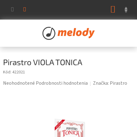
Prejsť
NÁKUP
na
KOŠÍK
obsah
Pirastro VIOLA TONICA
Kód:
422021
Priemerné
Neohodnotené
Podrobnosti hodnotenia
Značka:
Pirastro
hodnotenie
produktu
je
0,0
z
5
hviezdičiek.