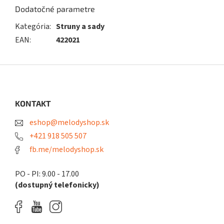
Dodatočné parametre
Kategória
:
Struny a sady
EAN
:
422021
Z
á
p
ä
KONTAKT
t
eshop@melodyshop.sk
i
e
+421 918 505 507
fb.me/melodyshop.sk
PO - PI: 9.00 - 17.00
(dostupný telefonicky)