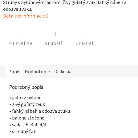
Struny s nylónovým jadrom, živý guľatý zvuk, ľahký nábeh a
odozva zvuku.
Detailné informácie
OPÝTAŤ SA
STRÁŽIŤ
ZDIEĽAŤ
Popis
Hodnotenie
Diskusia
Podrobný popis
• jadro z nylonu
• živý guľatý zvuk
• ľahký nábeh a odozva zvuku
• balené stočené
• sada s E-Ball 4/4
• stredný ťah