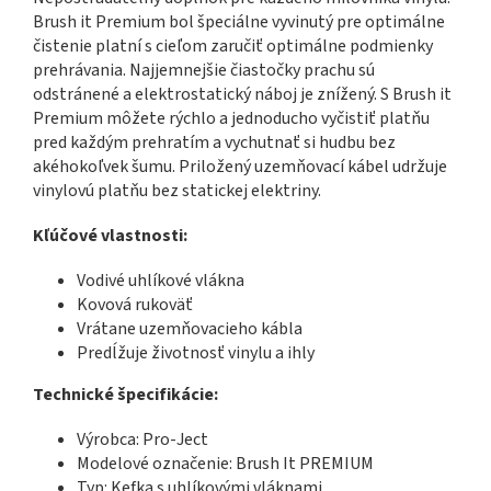
Brush it Premium bol špeciálne vyvinutý pre optimálne
čistenie platní s cieľom zaručiť optimálne podmienky
prehrávania. Najjemnejšie čiastočky prachu sú
odstránené a elektrostatický náboj je znížený. S Brush it
Premium môžete rýchlo a jednoducho vyčistiť platňu
pred každým prehratím a vychutnať si hudbu bez
akéhokoľvek šumu. Priložený uzemňovací kábel udržuje
vinylovú platňu bez statickej elektriny.
Kľúčové vlastnosti:
Vodivé uhlíkové vlákna
Kovová rukoväť
Vrátane uzemňovacieho kábla
Predĺžuje životnosť vinylu a ihly
Technické špecifikácie:
Výrobca: Pro-Ject
Modelové označenie: Brush It PREMIUM
Typ: Kefka s uhlíkovými vláknami