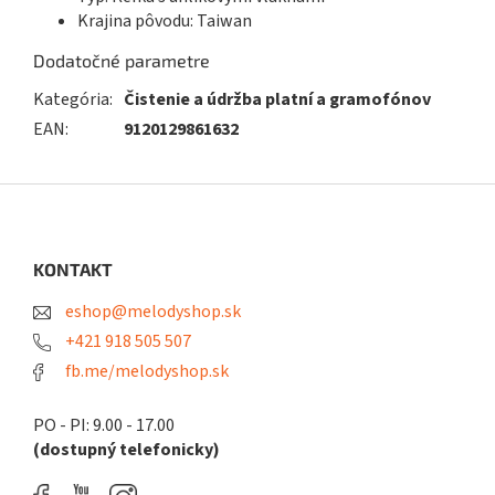
Krajina pôvodu: Taiwan
Dodatočné parametre
Kategória
:
Čistenie a údržba platní a gramofónov
EAN
:
9120129861632
Z
á
p
ä
KONTAKT
t
eshop@melodyshop.sk
i
e
+421 918 505 507
fb.me/melodyshop.sk
PO - PI: 9.00 - 17.00
(dostupný telefonicky)