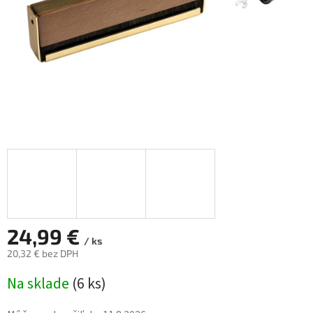
24,99 €
/ ks
20,32 € bez DPH
Jednotková
Na sklade
(
6 ks
)
cena: