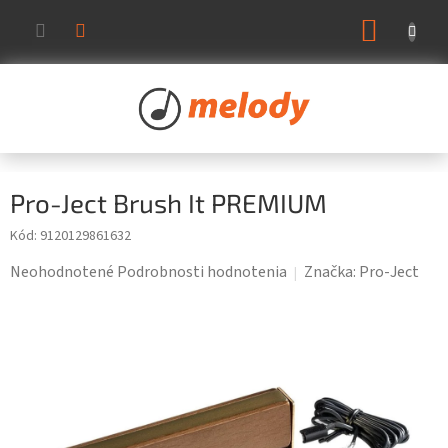
Prejsť
NÁKUP
na
KOŠÍK
obsah
Pro-Ject Brush It PREMIUM
Kód:
9120129861632
Priemerné
Neohodnotené
Podrobnosti hodnotenia
Značka:
Pro-Ject
hodnotenie
produktu
je
0,0
z
5
hviezdičiek.