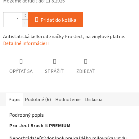
Môžeme doručiť do:
11.8.2026
Pridať do košíka
Antistatická kefka od značky Pro-Ject, na vinylové platne.
Detailné informácie
OPÝTAŤ SA
STRÁŽIŤ
ZDIEĽAŤ
Popis
Podobné (6)
Hodnotenie
Diskusia
Podrobný popis
Pro-Ject Brush It PREMIUM
Nepostrádateľný doplnok pre každého milovníka vinylu.