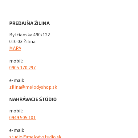
PREDAJŇA ŽILINA
Bytčianska 490/122
010 03 Žilina
MAPA
mobil:
0905 170 297
e-mail:
zilina@melodyshop.sk
NAHRÁVACIE ŠTÚDIO
mobil:
0949 505 101
e-mail:
studio@melodystudio.sk