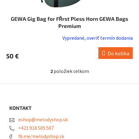
GEWA Gig Bag for FŘrst Pless Horn GEWA Bags
Premium
Vypredané, overiť termín dodania
Do košíka
50 €
2
položiek celkom
O
v
l
Z
á
á
d
p
a
ä
KONTAKT
c
t
i
eshop@melodyshop.sk
i
e
p
e
+421 918 505 507
r
fb.me/melodyshop.sk
v