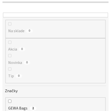
d
u
k
t
o
Na sklade
v
0
Akcia
0
Novinka
0
Tip
0
Značky
GEWA Bags
2