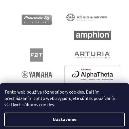
Tento web používa rôzne súbory cookies. Ďalším
prechádzaním tohto webu vyjadrujete súhlas používaním
všetkých súborov cookies.
Vytvoril Shoptet
Nastavenie