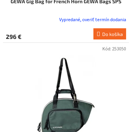
GEWA Gig Bag for French Horn GEWA Bags SPS
Vypredané, overiť termín dodania
Do košíka
296 €
Kód:
253050