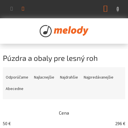
Prejsť
NÁKUP
na
KOŠÍK
obsah
Púzdra a obaly pre lesný roh
R
a
Odporúčame
Najlacnejšie
Najdrahšie
Najpredávanejšie
d
e
Abecedne
n
i
e
Cena
p
r
50
€
296
€
o