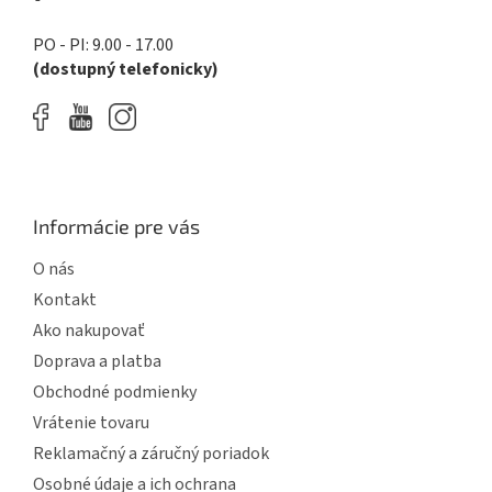
k
y
PO - PI: 9.00 - 17.00
v
(dostupný telefonicky)
ý
p
i
s
u
Informácie pre vás
O nás
Kontakt
Ako nakupovať
Doprava a platba
Obchodné podmienky
Vrátenie tovaru
Reklamačný a záručný poriadok
Osobné údaje a ich ochrana