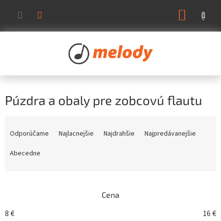
Prejsť
NÁKUP
na
KOŠÍK
obsah
Púzdra a obaly pre zobcovú flautu
R
a
Odporúčame
Najlacnejšie
Najdrahšie
Najpredávanejšie
d
e
Abecedne
n
i
e
Cena
p
r
8
€
16
€
o