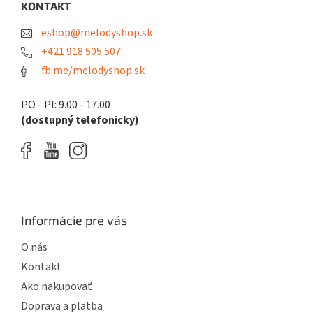
ä
KONTAKT
c
t
i
eshop@melodyshop.sk
i
e
p
e
+421 918 505 507
r
fb.me/melodyshop.sk
v
k
y
PO - PI: 9.00 - 17.00
v
(dostupný telefonicky)
ý
p
i
s
u
Informácie pre vás
O nás
Kontakt
Ako nakupovať
Doprava a platba