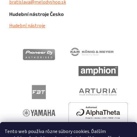
bratislava@melodyshop.sk
Hudební nástroje Česko
Hudební nástroje
Tento web používa rôzne súbory cookies. Ďalším