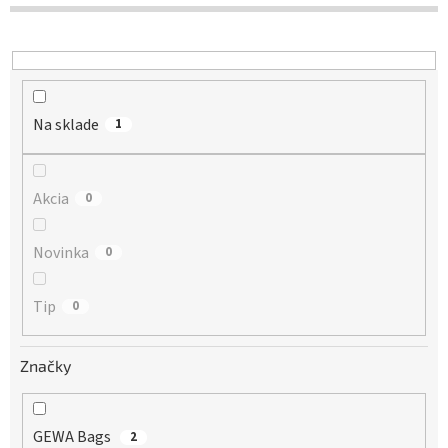
d
u
k
t
o
Na sklade
v
1
Akcia
0
Novinka
0
Tip
0
Značky
GEWA Bags
2