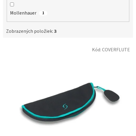
Mollenhauer
1
Zobrazených položiek:
3
V
Kód:
COVERFLUTE
ý
p
i
s
p
r
o
d
u
k
t
o
v