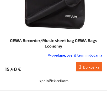
GEWA Recorder/Music sheet bag GEWA Bags
Economy
Vypredané, overiť termín dodania
Do košíka
15,40 €
3
položiek celkom
O
v
l
Z
á
á
d
p
a