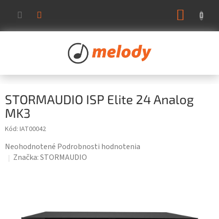
Prejsť
NÁKUP
na
KOŠÍK
obsah
STORMAUDIO ISP Elite 24 Analog
MK3
Kód:
IAT00042
Priemerné
Neohodnotené
Podrobnosti hodnotenia
hodnotenie
Značka:
STORMAUDIO
produktu
je
0,0
z
5