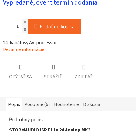
Vypredané, overiť termín dodania
cena:
Pridať do košíka
24-kanálový AV-processor
Detailné informácie
OPÝTAŤ SA
STRÁŽIŤ
ZDIEĽAŤ
Popis
Podobné (6)
Hodnotenie
Diskusia
Podrobný popis
STORMAUDIO ISP Elite 24 Analog MK3