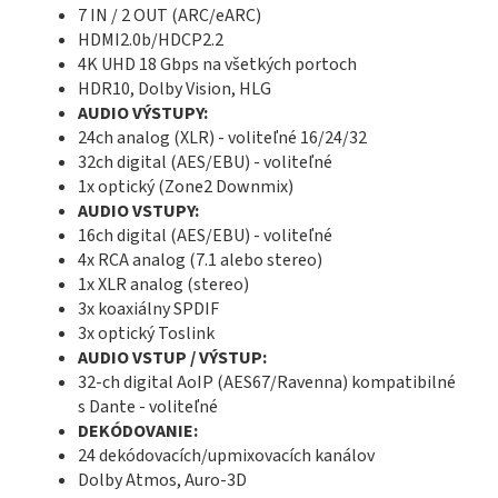
7 IN / 2 OUT (ARC/eARC)
HDMI2.0b/HDCP2.2
4K UHD 18 Gbps na všetkých portoch
HDR10, Dolby Vision, HLG
AUDIO VÝSTUPY:
24ch analog (XLR) - voliteľné 16/24/32
32ch digital (AES/EBU) - voliteľné
1x optický (Zone2 Downmix)
AUDIO VSTUPY:
16ch digital (AES/EBU) - voliteľné
4x RCA analog (7.1 alebo stereo)
1x XLR analog (stereo)
3x koaxiálny SPDIF
3x optický Toslink
AUDIO VSTUP / VÝSTUP:
32-ch digital AoIP (AES67/Ravenna) kompatibilné
s Dante - voliteľné
DEKÓDOVANIE:
24 dekódovacích/upmixovacích kanálov
Dolby Atmos, Auro-3D