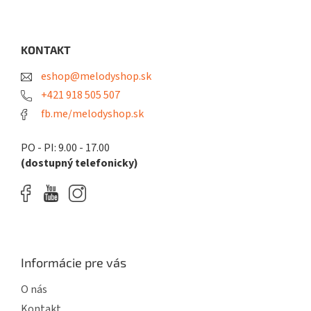
Z
á
p
ä
KONTAKT
t
eshop@melodyshop.sk
i
e
+421 918 505 507
fb.me/melodyshop.sk
PO - PI: 9.00 - 17.00
(dostupný telefonicky)
Informácie pre vás
O nás
Kontakt