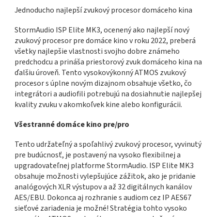
Jednoducho najlepší zvukový procesor domáceho kina
StormAudio ISP Elite MK3, ocenený ako najlepší nový
zvukový procesor pre domáce kino v roku 2022, preberá
všetky najlepšie vlastnosti svojho dobre známeho
predchodcu a prináša priestorový zvuk domáceho kina na
ďalšiu úroveň. Tento vysokovýkonný ATMOS zvukový
procesor s úplne novým dizajnom obsahuje všetko, čo
integrátori a audiofili potrebujú na dosiahnutie najlepšej
kvality zvuku v akomkoľvek kine alebo konfigurácii.
Všestranné domáce kino pre/pro
Tento udržateľný a spoľahlivý zvukový procesor, vyvinutý
pre budúcnosť, je postavený na vysoko flexibilnej a
upgradovateľnej platforme StormAudio. ISP Elite MK3
obsahuje možnosti vylepšujúce zážitok, ako je pridanie
analógových XLR výstupov a až 32 digitálnych kanálov
AES/EBU. Dokonca aj rozhranie s audiom cez IP AES67
sieťové zariadenia je možné! Stratégia tohto vysoko