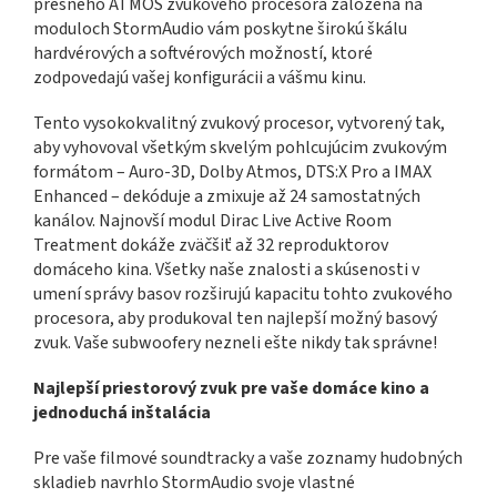
presného ATMOS zvukového procesora založená na
moduloch StormAudio vám poskytne širokú škálu
hardvérových a softvérových možností, ktoré
zodpovedajú vašej konfigurácii a vášmu kinu.
Tento vysokokvalitný zvukový procesor, vytvorený tak,
aby vyhovoval všetkým skvelým pohlcujúcim zvukovým
formátom – Auro-3D, Dolby Atmos, DTS:X Pro a IMAX
Enhanced – dekóduje a zmixuje až 24 samostatných
kanálov. Najnovší modul Dirac Live Active Room
Treatment dokáže zväčšiť až 32 reproduktorov
domáceho kina. Všetky naše znalosti a skúsenosti v
umení správy basov rozširujú kapacitu tohto zvukového
procesora, aby produkoval ten najlepší možný basový
zvuk. Vaše subwoofery nezneli ešte nikdy tak správne!
Najlepší priestorový zvuk pre vaše domáce kino a
jednoduchá inštalácia
Pre vaše filmové soundtracky a vaše zoznamy hudobných
skladieb navrhlo StormAudio svoje vlastné