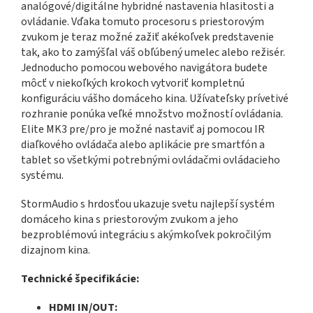
analógové/digitálne hybridné nastavenia hlasitosti a
ovládanie. Vďaka tomuto procesoru s priestorovým
zvukom je teraz možné zažiť akékoľvek predstavenie
tak, ako to zamýšľal váš obľúbený umelec alebo režisér.
Jednoducho pomocou webového navigátora budete
môcť v niekoľkých krokoch vytvoriť kompletnú
konfiguráciu vášho domáceho kina. Užívateľsky prívetivé
rozhranie ponúka veľké množstvo možností ovládania.
Elite MK3 pre/pro je možné nastaviť aj pomocou IR
diaľkového ovládača alebo aplikácie pre smartfón a
tablet so všetkými potrebnými ovládačmi ovládacieho
systému.
StormAudio s hrdosťou ukazuje svetu najlepší systém
domáceho kina s priestorovým zvukom a jeho
bezproblémovú integráciu s akýmkoľvek pokročilým
dizajnom kina.
Technické špecifikácie:
HDMI IN/OUT: