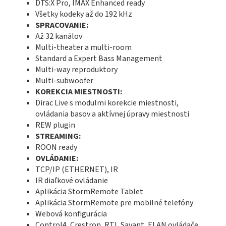
DTS:X Pro, IMAX Enhanced ready
Všetky kodeky až do 192 kHz
SPRACOVANIE:
Až 32 kanálov
Multi-theater a multi-room
Standard a Expert Bass Management
Multi-way reproduktory
Multi-subwoofer
KOREKCIA MIESTNOSTI:
Dirac Live s modulmi korekcie miestnosti,
ovládania basov a aktívnej úpravy miestnosti
REW plugin
STREAMING:
ROON ready
OVLÁDANIE:
TCP/IP (ETHERNET), IR
IR diaľkové ovládanie
Aplikácia StormRemote Tablet
Aplikácia StormRemote pre mobilné telefóny
Webová konfigurácia
Control4, Crestron, RTI, Savant, ELAN ovládače