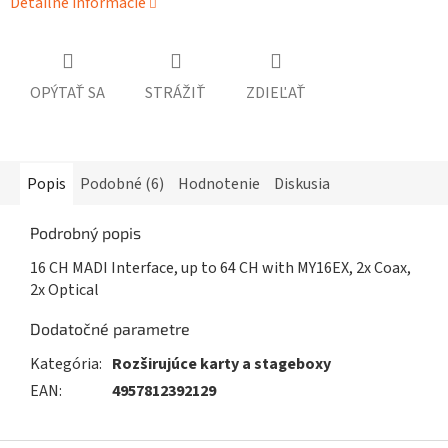
Detailné informácie
OPÝTAŤ SA
STRÁŽIŤ
ZDIEĽAŤ
Popis
Podobné (6)
Hodnotenie
Diskusia
Podrobný popis
16 CH MADI Interface, up to 64 CH with MY16EX, 2x Coax,
2x Optical
Dodatočné parametre
Kategória
:
Rozširujúce karty a stageboxy
EAN
:
4957812392129