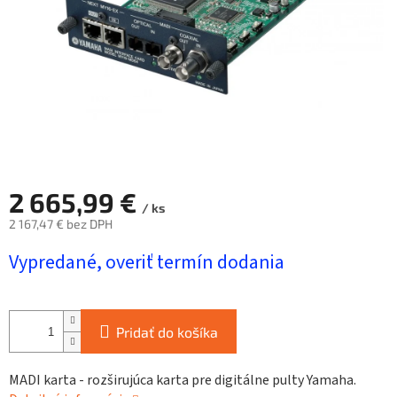
2 665,99 €
/ ks
2 167,47 € bez DPH
Jednotková
Vypredané, overiť termín dodania
cena:
Pridať do košíka
MADI karta - rozširujúca karta pre digitálne pulty Yamaha.