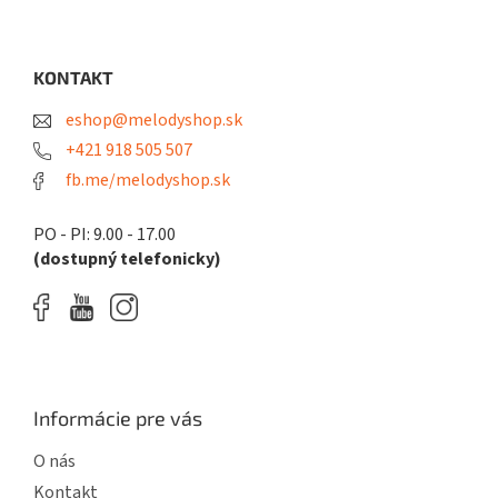
Z
á
p
ä
KONTAKT
t
eshop@melodyshop.sk
i
e
+421 918 505 507
fb.me/melodyshop.sk
PO - PI: 9.00 - 17.00
(dostupný telefonicky)
Informácie pre vás
O nás
Kontakt