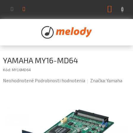
Prejsť
NÁKUP
na
KOŠÍK
obsah
YAMAHA MY16-MD64
Kód:
MY16MD64
Priemerné
Neohodnotené
Podrobnosti hodnotenia
Značka:
Yamaha
hodnotenie
produktu
je
0,0
z
5
hviezdičiek.