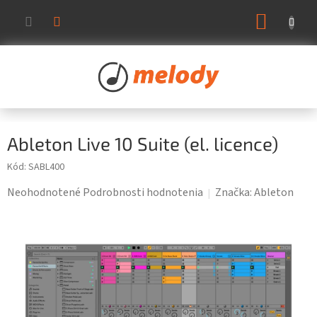
Prejsť
NÁKUP
na
KOŠÍK
obsah
Ableton Live 10 Suite (el. licence)
Kód:
SABL400
Priemerné
Neohodnotené
Podrobnosti hodnotenia
Značka:
Ableton
hodnotenie
produktu
je
0,0
z
5
hviezdičiek.