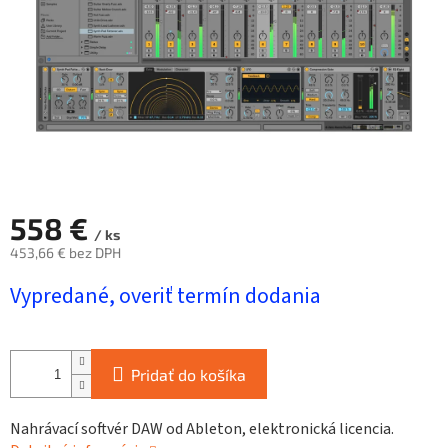
558 €
/ ks
453,66 € bez DPH
Jednotková
Vypredané, overiť termín dodania
cena:
Pridať do košíka
Nahrávací softvér DAW od Ableton, elektronická licencia.