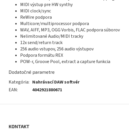
MIDI výstup pre HW synthy
MIDI clock/sync
ReWire podpora
Multicore/multiprocessor podpora
WAV, AIFF, MP3, OGG Vorbis, FLAC podpora súborov
Nelimitované Audio/MIDI tracky
12x send/return track
256 audio vstupov, 256 audio výstupov
Podpora formátu REX
POW-r, Groove Pool, extract a capture funkcia
Dodatočné parametre
Kategória
:
Nahrávací DAW softvér
EAN
:
4042921880671
Z
á
p
ä
KONTAKT