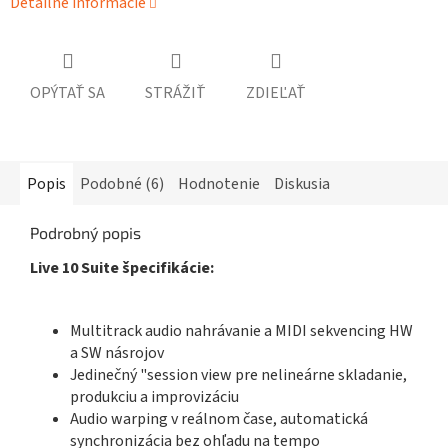
Detailné informácie
OPÝTAŤ SA
STRÁŽIŤ
ZDIEĽAŤ
Popis
Podobné (6)
Hodnotenie
Diskusia
Podrobný popis
Live 10 Suite špecifikácie:
Multitrack audio nahrávanie a MIDI sekvencing HW
a SW násrojov
Jedinečný "session view pre nelineárne skladanie,
produkciu a improvizáciu
Audio warping v reálnom čase, automatická
synchronizácia bez ohľadu na tempo