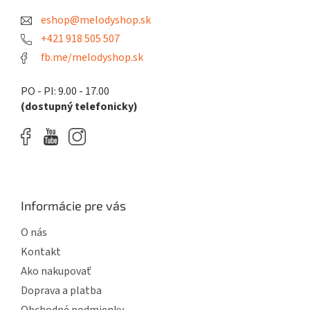
t
eshop@melodyshop.sk
i
e
+421 918 505 507
fb.me/melodyshop.sk
PO - PI: 9.00 - 17.00
(dostupný telefonicky)
Informácie pre vás
O nás
Kontakt
Ako nakupovať
Doprava a platba