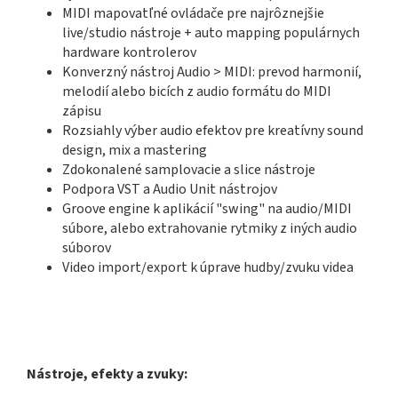
MIDI mapovatľné ovládače pre najrôznejšie
live/studio nástroje + auto mapping populárnych
hardware kontrolerov
Konverzný nástroj Audio > MIDI: prevod harmonií,
melodií alebo bicích z audio formátu do MIDI
zápisu
Rozsiahly výber audio efektov pre kreatívny sound
design, mix a mastering
Zdokonalené samplovacie a slice nástroje
Podpora VST a Audio Unit nástrojov
Groove engine k aplikácií "swing" na audio/MIDI
súbore, alebo extrahovanie rytmiky z iných audio
súborov
Video import/export k úprave hudby/zvuku videa
Nástroje, efekty a zvuky: