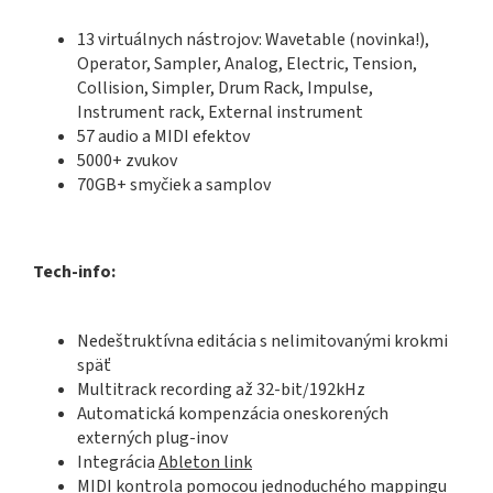
13 virtuálnych nástrojov:
Wavetable (novinka!),
Operator, Sampler, Analog, Electric, Tension,
Collision, Simpler, Drum Rack, Impulse,
Instrument rack, External instrument
57 audio a MIDI efektov
5000+ zvukov
70GB+ smyčiek a samplov
Tech-info:
Nedeštruktívna editácia s nelimitovanými krokmi
späť
Multitrack recording až 32-bit/192kHz
Automatická kompenzácia oneskorených
externých plug-inov
Integrácia
Ableton link
MIDI kontrola pomocou jednoduchého mappingu