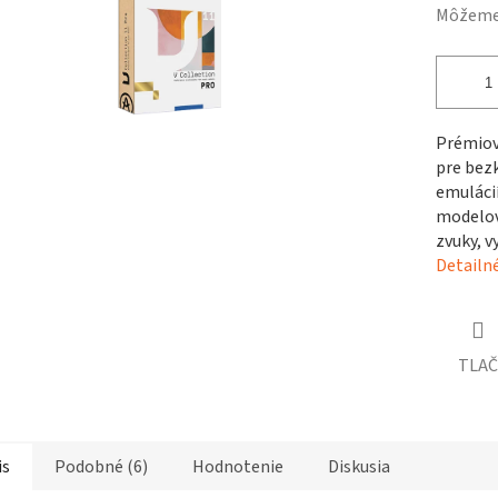
čiek.
Môžeme 
Prémiový
pre bez
emulácií
modelov
zvuky, v
Detailn
TLAČ
is
Podobné (6)
Hodnotenie
Diskusia