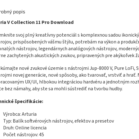
robný popis
ria V Collection 11 Pro Download
knite svoj plný kreatívny potenciál s komplexnou sadou ikonický
rojov, prispôsobených vášmu štýlu, potrebám na výkon a produk
nalých nástrojov, legendárnych analógových nástrojov, moderných
rne zachytených akustických zvukov, pripravených pre akýkoľvek ž
kúmajte nové zvukové územie s nástrojmi Jup-8000 V, Pure LoFi, S
rojmi novej generácie, nové spôsoby, ako tvarovať, vrstviť a hrať. 
racovaným UX/UI, hlbokou integráciou hardvéru a jednotným rozhr
te bez námahy, aby ste sa mohli sústrediť na tvorbu hudby.
nické špecifikácie:
Výrobca: Arturia
Typ: Balík softvérových nástrojov, efektov a presetov
Druh: Online licencia
Počet nástrojov: 45