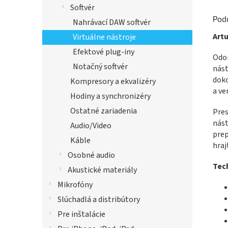
Softvér
Pod
Nahrávací DAW softvér
Artu
Virtuálne nástroje
Efektové plug-iny
Odom
Notačný softvér
nást
doko
Kompresory a ekvalizéry
a ve
Hodiny a synchronizéry
Ostatné zariadenia
Pres
nást
Audio/Video
prep
Káble
hraj
Osobné audio
Tech
Akustické materiály
Mikrofóny
Slúchadlá a distribútory
Pre inštalácie