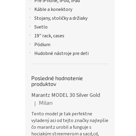
Pre iPhone, iPod, iPad
Káble a konektory
Stojany, stoličky a držiaky
Svetlo
19" rack, cases
Pódium
Hudobné nástroje pre deti
Posledné hodnotenie
produktov
Marantz MODEL 30 Silver Gold
Milan
|
Hodnotenie produktu je 5 z 5 hviezdičiek.
Tento model je tak perfektne
vyladený asi od tejto značky najlepšie
čo marantz urobil a funguje s
hociakým streemerom a sacd,cd,