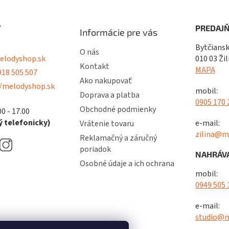
T
PREDAJŇ
Informácie pre vás
Bytčiansk
O nás
lodyshop.sk
010 03 Žil
Kontakt
MAPA
18 505 507
Ako nakupovať
/melodyshop.sk
mobil:
Doprava a platba
0905 170 
Obchodné podmienky
00 - 17.00
 telefonicky)
e-mail:
Vrátenie tovaru
zilina@m
Reklamačný a záručný
poriadok
NAHRÁVA
Osobné údaje a ich ochrana
mobil:
0949 505 
e-mail:
studio@m