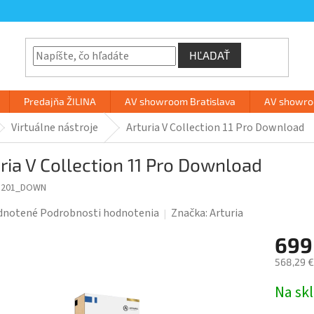
HĽADAŤ
Predajňa ŽILINA
AV showroom Bratislava
AV showroo
Virtuálne nástroje
Arturia V Collection 11 Pro Download
ria V Collection 11 Pro Download
1201_DOWN
rné
dnotené
Podrobnosti hodnotenia
Značka:
Arturia
enie
699
tu
568,29 €
Jednotk
Na sk
cena: