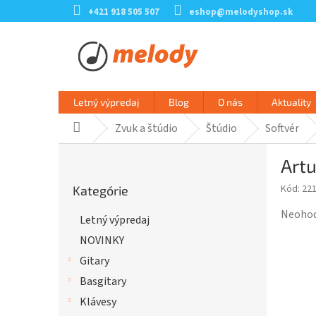
Prejsť
+421 918 505 507
eshop@melodyshop.sk
na
obsah
Letný výpredaj
Blog
O nás
Aktuality
Zvuk a štúdio
Štúdio
Softvér
Domov
B
Artu
o
Preskočiť
č
Kód:
22
Kategórie
kategórie
n
ý
Prieme
Neoho
Letný výpredaj
p
hodnot
NOVINKY
a
produk
n
je
Gitary
e
0,0
Basgitary
l
z
Klávesy
5