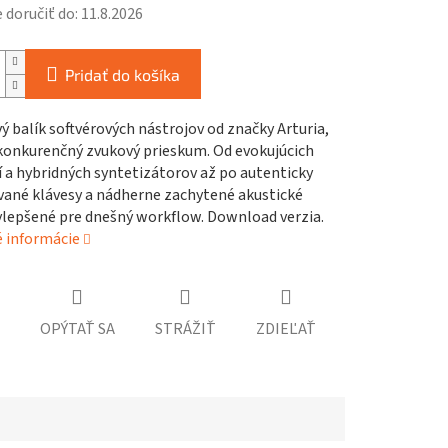
doručiť do:
11.8.2026
Pridať do košíka
 balík softvérových nástrojov od značky Arturia,
konkurenčný zvukový prieskum. Od evokujúcich
 a hybridných syntetizátorov až po autenticky
ané klávesy a nádherne zachytené akustické
ylepšené pre dnešný workflow. Download verzia.
é informácie
OPÝTAŤ SA
STRÁŽIŤ
ZDIEĽAŤ