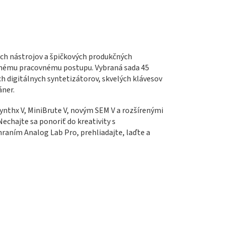
ch nástrojov a špičkových produkčných
čnému pracovnému postupu. Vybraná sada 45
 digitálnych syntetizátorov, skvelých klávesov
áner.
ynthx V, MiniBrute V, novým SEM V a rozšírenými
Nechajte sa ponoriť do kreativity s
aním Analog Lab Pro, prehliadajte, laďte a