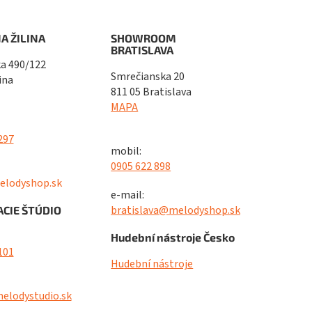
A ŽILINA
SHOWROOM
BRATISLAVA
a 490/122
Smrečianska 20
ina
811 05 Bratislava
MAPA
297
mobil:
0905 622 898
elodyshop.sk
e-mail:
bratislava@melodyshop.sk
CIE ŠTÚDIO
Hudební nástroje Česko
101
Hudební nástroje
elodystudio.sk