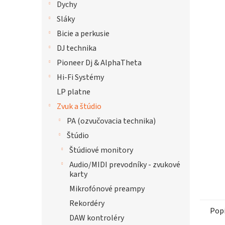
Dychy
hviezdi
Sláky
Bicie a perkusie
DJ technika
Pioneer Dj & AlphaTheta
Hi-Fi Systémy
LP platne
Zvuk a štúdio
PA (ozvučovacia technika)
Štúdio
Štúdiové monitory
Audio/MIDI prevodníky - zvukové
karty
Mikrofónové preampy
Rekordéry
Pop
DAW kontroléry