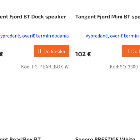
ent Fjord BT Dock speaker
Tangent Fjord Mini BT sp
Vypredané, overiť termín dodania
Vypredané, overiť termín
Do košíka
Do 
 €
102 €
Kód:
TG-PEARLBOX-W
Kód:
SO-3300
ent PearlBox BT
Sonoro PRESTIGE White