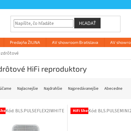
HĽADAŤ
Predajňa ŽILINA
AV showroom Bratislava
AV showroo
zdrôtové
rôtové HiFi reproduktory
účame
Najlacnejšie
Najdrahšie
Najpredávanejšie
Abecedne
Kód:
BLS.PULSEFLEX2IWHITE
Kód:
BLS.PULSEMINI
 Showroom
HiFi Showroom