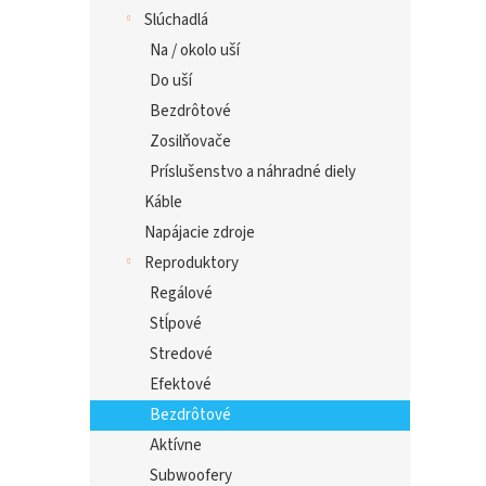
Slúchadlá
Na / okolo uší
Do uší
Bezdrôtové
Zosilňovače
Príslušenstvo a náhradné diely
Káble
Napájacie zdroje
Reproduktory
Regálové
Stĺpové
Stredové
Efektové
Bezdrôtové
Aktívne
Subwoofery