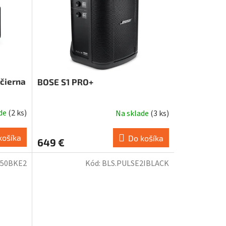
čierna
BOSE S1 PRO+
ade
(
2 ks
)
Na sklade
(
3 ks
)
košíka
Do košíka
649 €
50BKE2
Kód:
BLS.PULSE2IBLACK