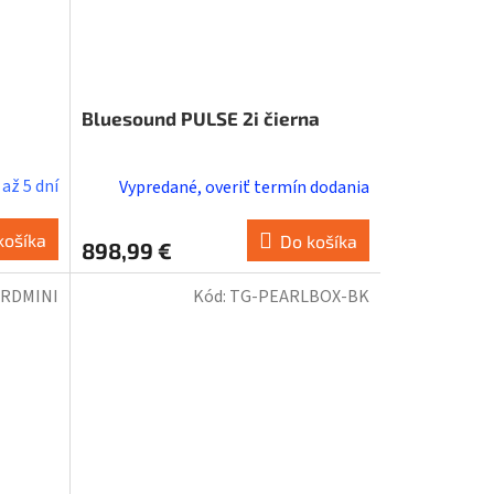
Bluesound PULSE 2i čierna
až 5 dní
Vypredané, overiť termín dodania
košíka
Do košíka
898,99 €
ORDMINI
Kód:
TG-PEARLBOX-BK