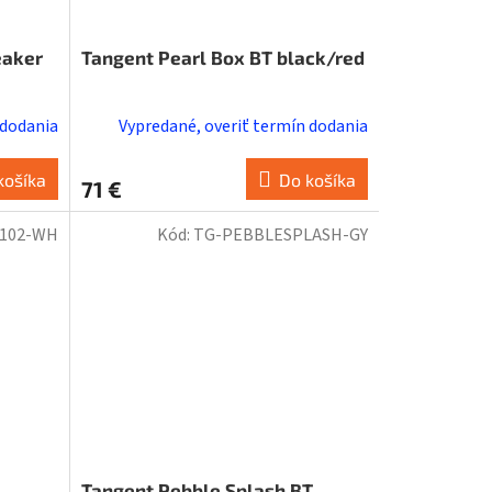
eaker
Tangent Pearl Box BT black/red
 dodania
Vypredané, overiť termín dodania
košíka
Do košíka
71 €
-102-WH
Kód:
TG-PEBBLESPLASH-GY
Tangent Pebble Splash BT