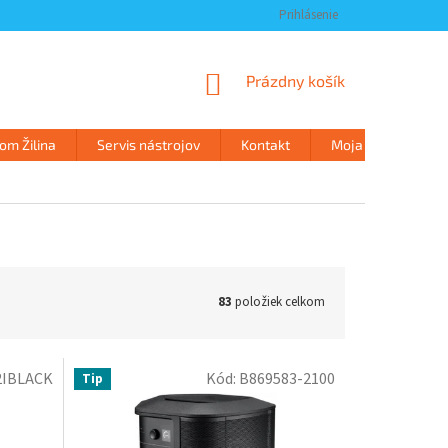
Prihlásenie
NÁKUPNÝ
Prázdny košík
KOŠÍK
m Žilina
Servis nástrojov
Kontakt
Moja objednávka
83
položiek celkom
2IBLACK
Kód:
B869583-2100
Tip