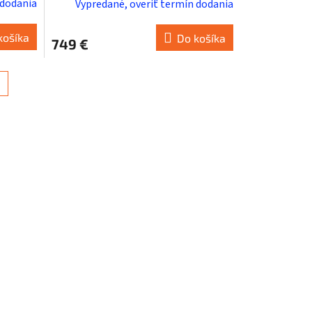
 dodania
Vypredané, overiť termín dodania
košíka
Do košíka
749 €