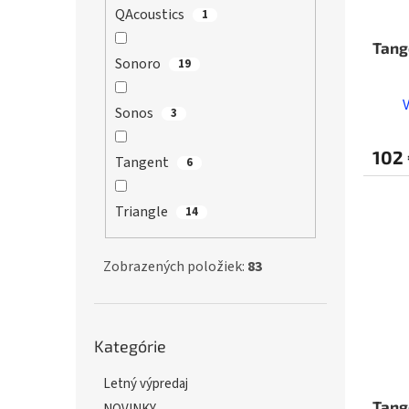
QAcoustics
1
Tang
Sonoro
19
Sonos
3
102
Tangent
6
Triangle
14
Zobrazených položiek:
83
Preskočiť
Kategórie
kategórie
Letný výpredaj
Tang