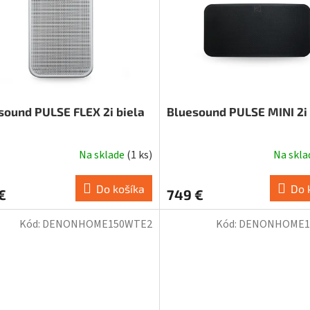
sound PULSE FLEX 2i biela
Bluesound PULSE MINI 2i 
Na sklade
(
1 ks
)
Na skl
Do košíka
Do 
€
749 €
Kód:
DENONHOME150WTE2
Kód:
DENONHOME1