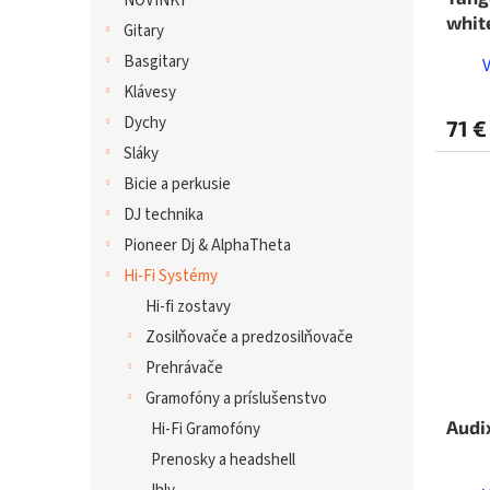
NOVINKY
whit
Gitary
Basgitary
Klávesy
Dychy
71 €
Sláky
Bicie a perkusie
DJ technika
Pioneer Dj & AlphaTheta
Hi-Fi Systémy
Hi-fi zostavy
Zosilňovače a predzosilňovače
Prehrávače
Gramofóny a príslušenstvo
Audi
Hi-Fi Gramofóny
Prenosky a headshell