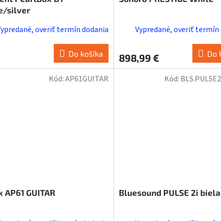
e/silver
Vypredané, overiť termín dodania
Vypredané, overiť termín
Do košíka
Do 
898,99 €
Kód:
AP61GUITAR
Kód:
BLS.PULSE
x AP61 GUITAR
Bluesound PULSE 2i biela