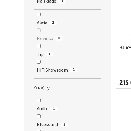
r
Na sklade
3
s
o
p
d
r
u
o
Akcia
1
k
d
t
u
Novinka
0
o
k
v
t
Blue
o
Tip
1
v
HiFi Showroom
2
215 
Značky
Audix
1
Bluesound
5