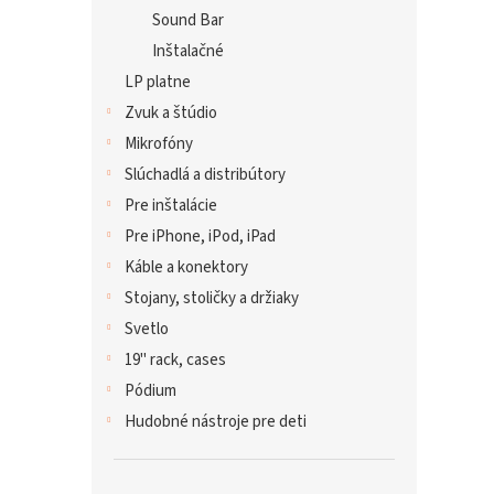
Sound Bar
Inštalačné
LP platne
Zvuk a štúdio
Mikrofóny
Slúchadlá a distribútory
Pre inštalácie
Pre iPhone, iPod, iPad
Káble a konektory
Stojany, stoličky a držiaky
Svetlo
19" rack, cases
Pódium
Hudobné nástroje pre deti