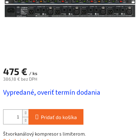
475 €
/ ks
386,18 € bez DPH
Jednotková
Vypredané, overiť termín dodania
cena:
Pridať do košíka
Štvorkanálový kompresor s limiterom.