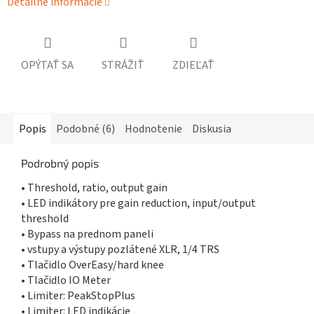
Detailné informácie
OPÝTAŤ SA
STRÁŽIŤ
ZDIEĽAŤ
Popis
Podobné (6)
Hodnotenie
Diskusia
Podrobný popis
• Threshold, ratio, output gain
• LED indikátory pre gain reduction, input/output
threshold
• Bypass na prednom paneli
• vstupy a výstupy pozlátené XLR, 1/4 TRS
• Tlačidlo OverEasy/hard knee
• Tlačidlo IO Meter
• Limiter: PeakStopPlus
• Limiter: LED indikácie