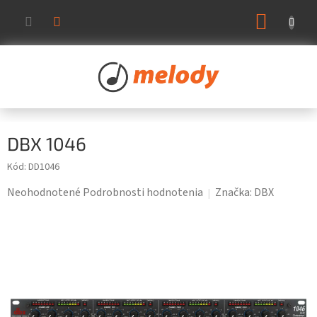
Prejsť
NÁKUP
na
KOŠÍK
obsah
DBX 1046
Kód:
DD1046
Priemerné
Neohodnotené
Podrobnosti hodnotenia
Značka:
DBX
hodnotenie
produktu
je
0,0
z
5
hviezdičiek.