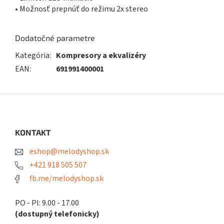
• Možnosť prepnúť do režimu 2x stereo
Dodatočné parametre
Kategória
:
Kompresory a ekvalizéry
EAN
:
691991400001
Z
á
p
ä
KONTAKT
t
eshop@melodyshop.sk
i
e
+421 918 505 507
fb.me/melodyshop.sk
PO - PI: 9.00 - 17.00
(dostupný telefonicky)