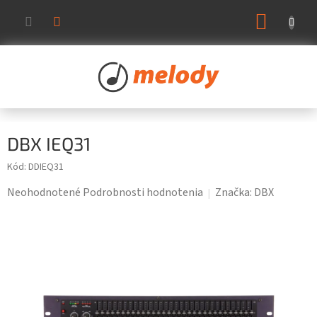
Prejsť
NÁKUP
na
KOŠÍK
obsah
DBX IEQ31
Kód:
DDIEQ31
Priemerné
Neohodnotené
Podrobnosti hodnotenia
Značka:
DBX
hodnotenie
produktu
je
0,0
z
5
hviezdičiek.