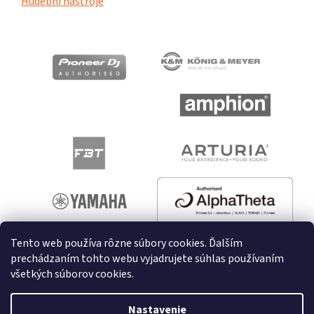
Hudební nástroje
Tento web používa rôzne súbory cookies. Ďalším
prechádzaním tohto webu vyjadrujete súhlas používaním
všetkých súborov cookies.
Vytvoril Shoptet
Nastavenie