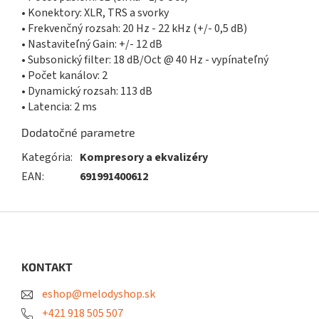
• Konektory: XLR, TRS a svorky
• Frekvenčný rozsah: 20 Hz - 22 kHz (+/- 0,5 dB)
• Nastaviteľný Gain: +/- 12 dB
• Subsonický filter: 18 dB/Oct @ 40 Hz - vypínateľný
• Počet kanálov: 2
• Dynamický rozsah: 113 dB
• Latencia: 2 ms
Dodatočné parametre
Kategória
:
Kompresory a ekvalizéry
EAN
:
691991400612
Z
á
p
ä
KONTAKT
t
eshop@melodyshop.sk
i
e
+421 918 505 507