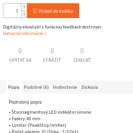
Pridať do košíka
Digitálny ekvalizér s funkciou feedback destroyer.
Detailné informácie
OPÝTAŤ SA
STRÁŽIŤ
ZDIEĽAŤ
Popis
Podobné (6)
Hodnotenie
Diskusia
Podrobný popis
• Štvorsegmentový LED indikátor úrovne
• Fadery: 40 mm
• Limiter (PeakStop limiter)
• Počet pásiem: 31 (šírka - 1/3 Oct)