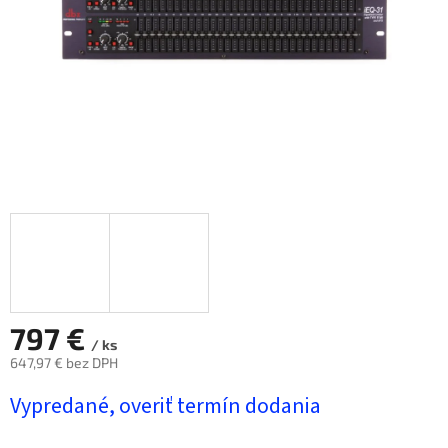
797 €
/ ks
647,97 € bez DPH
Jednotková
Vypredané, overiť termín dodania
cena: