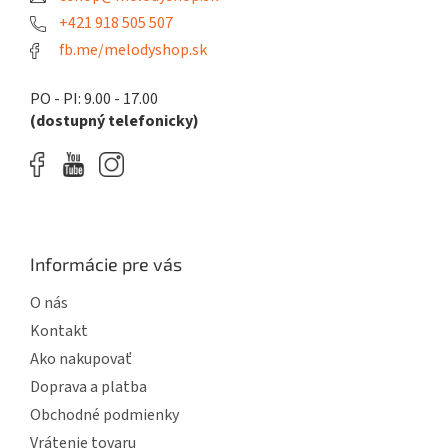
i
e
+421 918 505 507
fb.me/melodyshop.sk
PO - PI: 9.00 - 17.00
(dostupný telefonicky)
Informácie pre vás
O nás
Kontakt
Ako nakupovať
Doprava a platba
Obchodné podmienky
Vrátenie tovaru