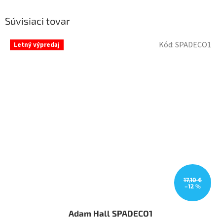
Súvisiaci tovar
Kód:
SPADECO1
Letný výpredaj
17,10 €
–12 %
Adam Hall SPADECO1