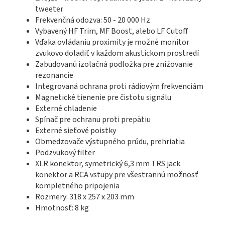
tweeter
Frekvenčná odozva: 50 - 20 000 Hz
Vybavený HF Trim, MF Boost, alebo LF Cutoff
Vďaka ovládaniu proximity je možné monitor
zvukovo doladiť v každom akustickom prostredí
Zabudovanú izolačná podložka pre znižovanie
rezonancie
Integrovaná ochrana proti rádiovým frekvenciám
Magnetické tienenie pre čistotu signálu
Externé chladenie
Spínač pre ochranu proti prepätiu
Externé sieťové poistky
Obmedzovače výstupného prúdu, prehriatia
Podzvukový filter
XLR konektor, symetrický 6,3 mm TRS jack
konektor a RCA vstupy pre všestrannú možnosť
kompletného pripojenia
Rozmery: 318 x 257 x 203 mm
Hmotnosť: 8 kg