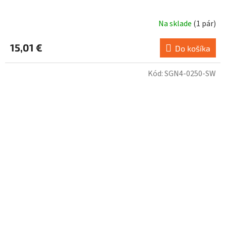
Na sklade
(
1 pár
)
15,01 €
Do košíka
Kód:
SGN4-0250-SW