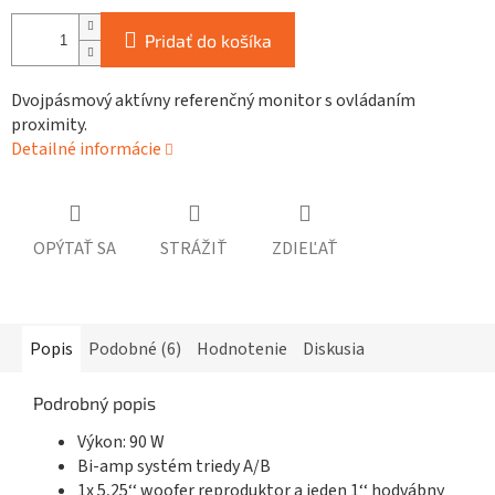
Pridať do košíka
Dvojpásmový aktívny referenčný monitor s ovládaním
proximity.
Detailné informácie
OPÝTAŤ SA
STRÁŽIŤ
ZDIEĽAŤ
Popis
Podobné (6)
Hodnotenie
Diskusia
Podrobný popis
Výkon: 90 W
Bi-amp systém triedy A/B
1x 5,25‘‘ woofer reproduktor a jeden 1‘‘ hodvábny