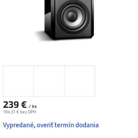
239 €
/ ks
194,31 € bez DPH
Jednotková
Vypredané, overiť termín dodania
cena: