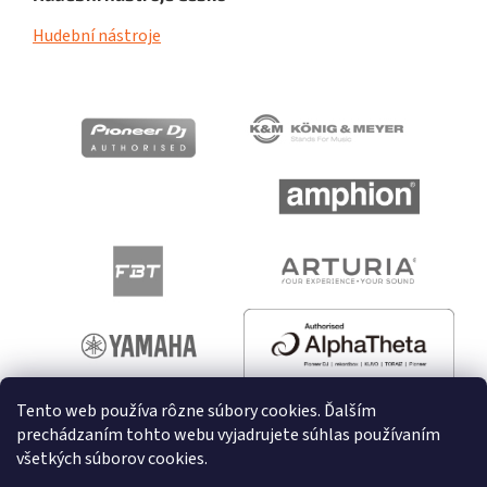
Hudební nástroje
Tento web používa rôzne súbory cookies. Ďalším
prechádzaním tohto webu vyjadrujete súhlas používaním
všetkých súborov cookies.