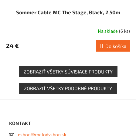
Sommer Cable MC The Stage, Black, 2,50m
Na sklade
(
6 ks
)
24 €
Do košíka
ZOBRAZIŤ VŠETKY SÚVISIACE PRODUKTY
ZOBRAZIŤ VŠETKY PODOBNÉ PRODUKTY
Z
á
p
ä
KONTAKT
t
eshop@melodyshop.sk