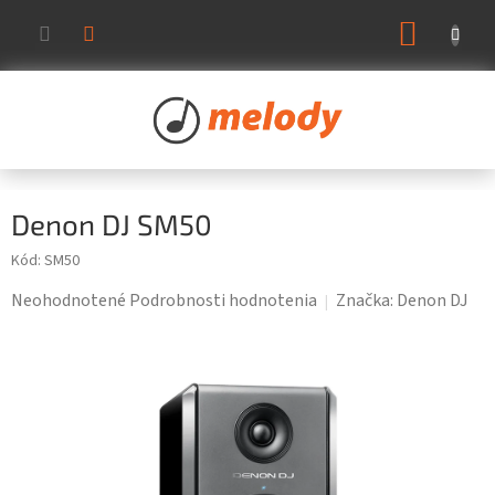
Prejsť
NÁKUP
na
KOŠÍK
obsah
Denon DJ SM50
Kód:
SM50
Priemerné
Neohodnotené
Podrobnosti hodnotenia
Značka:
Denon DJ
hodnotenie
produktu
je
0,0
z
5
hviezdičiek.