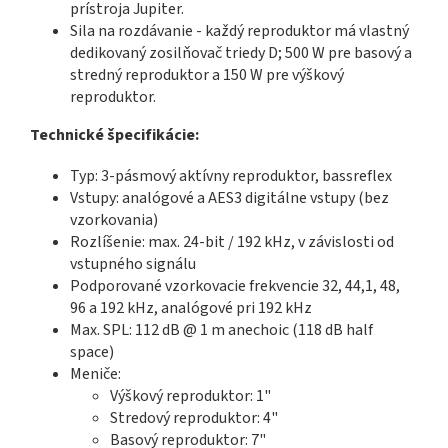
prístroja Jupiter.
Sila na rozdávanie - každý reproduktor má vlastný
dedikovaný zosilňovač triedy D; 500 W pre basový a
stredný reproduktor a 150 W pre výškový
reproduktor.
Technické špecifikácie:
Typ: 3-pásmový aktívny reproduktor, bassreflex
Vstupy: analógové a AES3 digitálne vstupy (bez
vzorkovania)
Rozlíšenie: max. 24-bit / 192 kHz, v závislosti od
vstupného signálu
Podporované vzorkovacie frekvencie 32, 44,1, 48,
96 a 192 kHz, analógové pri 192 kHz
Max. SPL: 112 dB @ 1 m anechoic (118 dB half
space)
Meniče:
Výškový reproduktor: 1"
Stredový reproduktor: 4"
Basový reproduktor: 7"