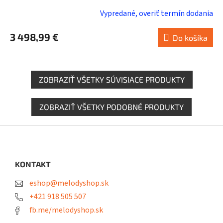
Vypredané, overiť termín dodania
3 498,99 €
Do košíka
ZOBRAZIŤ VŠETKY SÚVISIACE PRODUKTY
ZOBRAZIŤ VŠETKY PODOBNÉ PRODUKTY
Z
á
p
ä
KONTAKT
t
eshop@melodyshop.sk
i
e
+421 918 505 507
fb.me/melodyshop.sk