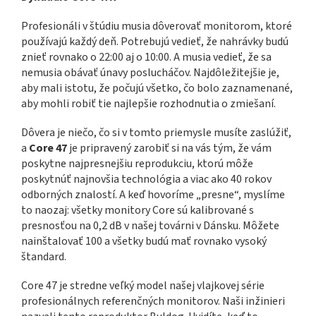
Profesionáli v štúdiu musia dôverovať monitorom, ktoré
používajú každý deň. Potrebujú vedieť, že nahrávky budú
znieť rovnako o 22:00 aj o 10:00. A musia vedieť, že sa
nemusia obávať únavy poslucháčov. Najdôležitejšie je,
aby mali istotu, že počujú všetko, čo bolo zaznamenané,
aby mohli robiť tie najlepšie rozhodnutia o zmiešaní.
Dôvera je niečo, čo si v tomto priemysle musíte zaslúžiť,
a
Core 47
je pripravený zarobiť si na vás tým, že vám
poskytne najpresnejšiu reprodukciu, ktorú môže
poskytnúť najnovšia technológia a viac ako 40 rokov
odborných znalostí. A keď hovoríme „presne“, myslíme
to naozaj: všetky monitory Core sú kalibrované s
presnosťou na 0,2 dB v našej továrni v Dánsku. Môžete
nainštalovať 100 a všetky budú mať rovnako vysoký
štandard.
Core 47 je stredne veľký model našej vlajkovej série
profesionálnych referenčných monitorov. Naši inžinieri