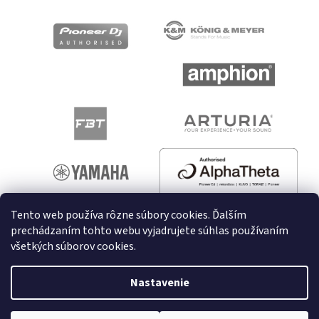
Tento web používa rôzne súbory cookies. Ďalším
prechádzaním tohto webu vyjadrujete súhlas používaním
všetkých súborov cookies.
Vytvoril Shoptet
Nastavenie
Copyright 2026
melodyshop.sk
. Všetky práva vyhradené.