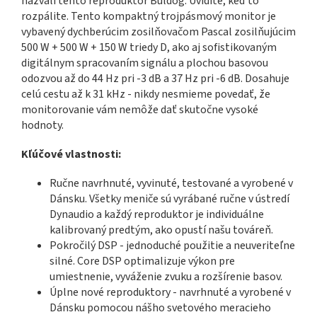
nazvali tento reproduktor Buldog. Uvidíte, keď to
rozpálite. Tento kompaktný trojpásmový monitor je
vybavený dychberúcim zosilňovačom Pascal zosilňujúcim
500 W + 500 W + 150 W triedy D, ako aj sofistikovaným
digitálnym spracovaním signálu a plochou basovou
odozvou až do 44 Hz pri -3 dB a 37 Hz pri -6 dB. Dosahuje
celú cestu až k 31 kHz - nikdy nesmieme povedať, že
monitorovanie vám nemôže dať skutočne vysoké
hodnoty.
Kľúčové vlastnosti:
Ručne navrhnuté, vyvinuté, testované a vyrobené v
Dánsku. Všetky meniče sú vyrábané ručne v ústredí
Dynaudio a každý reproduktor je individuálne
kalibrovaný predtým, ako opustí našu továreň.
Pokročilý DSP - jednoduché použitie a neuveriteľne
silné. Core DSP optimalizuje výkon pre
umiestnenie, vyváženie zvuku a rozšírenie basov.
Úplne nové reproduktory - navrhnuté a vyrobené v
Dánsku pomocou nášho svetového meracieho