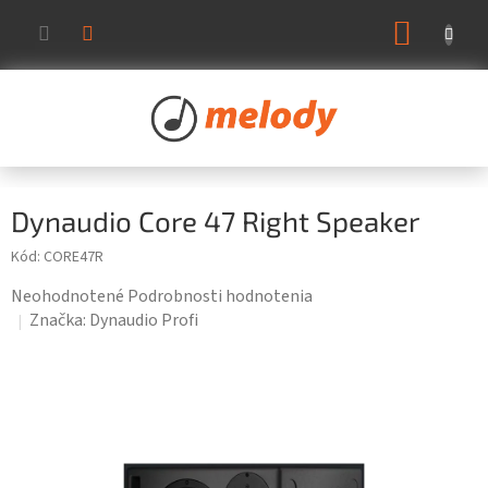
Prejsť
NÁKUP
na
KOŠÍK
obsah
Dynaudio Core 47 Right Speaker
Kód:
CORE47R
Priemerné
Neohodnotené
Podrobnosti hodnotenia
hodnotenie
Značka:
Dynaudio Profi
produktu
je
0,0
z
5
hviezdičiek.