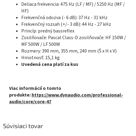
Deliaca frekvencia: 475 Hz (LF / MF) / 5250 Hz (MF /
HF)
Frekvenčná odozva (- 6 dB): 37 Hz - 31 kHz
Frekvenčný rozsah (+/- 3 dB): 44 Hz - 27 kHz
Princíp: predný bassreflex
Zosilňovače: Pascal Class-D zosilňovače: HF 150W /
MF 500W / LF 500W
Rozmery: 390 mm, 355 mm, 240 mm (Š x H x V)
Hmotnosť: 15,1 kg
Uvedená cena platí za kus
Viac informácií o tomto
produkte:
https://www.dynaudio.com/professional-
audio/core/core-47
Súvisiaci tovar