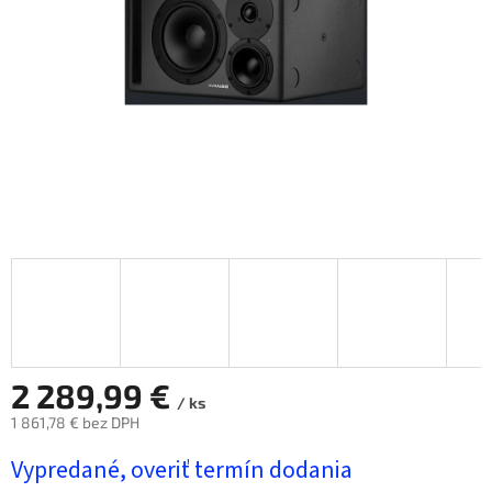
2 289,99 €
/ ks
1 861,78 € bez DPH
Jednotková
Vypredané, overiť termín dodania
cena: