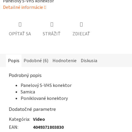
Panelový S-VHS konektor
Detailné informácie
OPÝTAŤ SA
STRÁŽIŤ
ZDIEĽAŤ
Popis
Podobné (6)
Hodnotenie
Diskusia
Podrobný popis
Panelový S-VHS konektor
Samica
Poniklované konektory
Dodatočné parametre
Kategória
:
Video
EAN
:
4049371803830