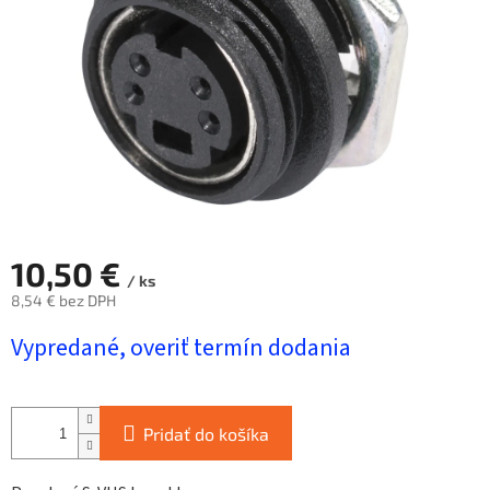
10,50 €
/ ks
8,54 € bez DPH
Jednotková
Vypredané, overiť termín dodania
cena:
Pridať do košíka