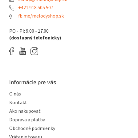
i
e
+421 918 505 507
fb.me/melodyshop.sk
PO - PI: 9.00 - 17.00
(dostupný telefonicky)
Informácie pre vás
O nás
Kontakt
Ako nakupovať
Doprava a platba
Obchodné podmienky
Vrátenie tovaru