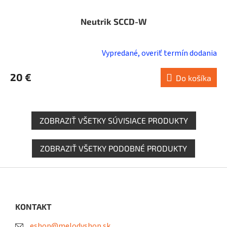
Neutrik SCCD-W
Vypredané, overiť termín dodania
20 €
Do košíka
ZOBRAZIŤ VŠETKY SÚVISIACE PRODUKTY
ZOBRAZIŤ VŠETKY PODOBNÉ PRODUKTY
Z
á
p
ä
KONTAKT
t
eshop@melodyshop.sk