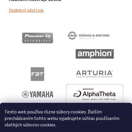
Hudební nástroje
Tento web používa rôzne súbory cookies. Ďalším
prechádzaním tohto webu vyjadrujete súhlas používaním
všetkých súborov cookies.