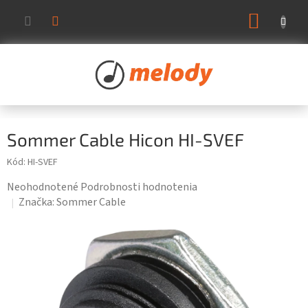
Prejsť
NÁKUP
na
KOŠÍK
obsah
Sommer Cable Hicon HI-SVEF
Kód:
HI-SVEF
Priemerné
Neohodnotené
Podrobnosti hodnotenia
hodnotenie
Značka:
Sommer Cable
produktu
je
0,0
z
5
hviezdičiek.