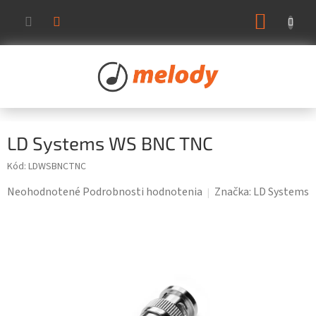
Prejsť
NÁKUP
na
KOŠÍK
obsah
LD Systems WS BNC TNC
Kód:
LDWSBNCTNC
Priemerné
Neohodnotené
Podrobnosti hodnotenia
Značka:
LD Systems
hodnotenie
produktu
je
0,0
z
5
hviezdičiek.