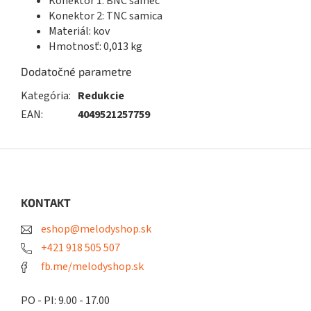
Konektor 1: BNC samec
Konektor 2: TNC samica
Materiál: kov
Hmotnosť: 0,013 kg
Dodatočné parametre
Kategória
:
Redukcie
EAN
:
4049521257759
Z
á
p
ä
KONTAKT
t
eshop@melodyshop.sk
i
e
+421 918 505 507
fb.me/melodyshop.sk
PO - PI: 9.00 - 17.00