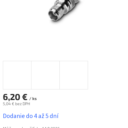
6,20 €
/ ks
5,04 € bez DPH
Jednotková
Dodanie do 4 až 5 dní
cena: