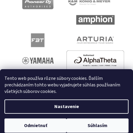
Tento web používa rôzne súbory cookies. Ďalším
prechádzaním tohto webu vyjadrujete súhlas používaním
všetkých súborov cookies.
Vytvoril Shoptet
Nastavenie
Copyright 2026
melodyshop.sk
. Všetky práva vyhradené.
Odmietnuť
Súhlasím
Upraviť nastavenie cookies