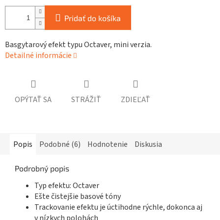
Pridať do košíka
Basgytarový efekt typu Octaver, mini verzia.
Detailné informácie
OPÝTAŤ SA
STRÁŽIŤ
ZDIEĽAŤ
Popis
Podobné (6)
Hodnotenie
Diskusia
Podrobný popis
Typ efektu: Octaver
Ešte čistejšie basové tóny
Trackovanie efektu je úctihodne rýchle, dokonca aj
v nízkych polohách