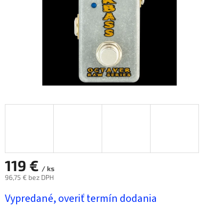
119 €
/ ks
96,75 € bez DPH
Jednotková
Vypredané, overiť termín dodania
cena: