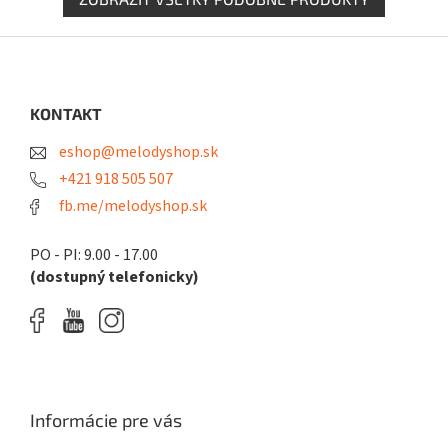
Z
á
p
ä
KONTAKT
t
eshop@melodyshop.sk
i
e
+421 918 505 507
fb.me/melodyshop.sk
PO - PI: 9.00 - 17.00
(dostupný telefonicky)
Informácie pre vás