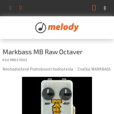
Prejsť
NÁKUP
na
KOŠÍK
obsah
Markbass MB Raw Octaver
Kód:
MBE170021
Priemerné
Neohodnotené
Podrobnosti hodnotenia
Značka:
MARKBASS
hodnotenie
produktu
je
0,0
z
5
hviezdičiek.