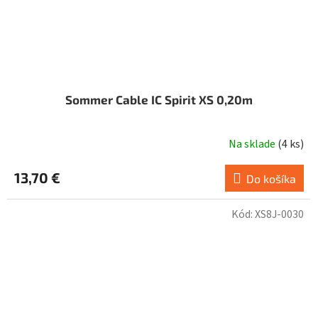
Sommer Cable IC Spirit XS 0,20m
Na sklade
(
4 ks
)
13,70 €
Do košíka
Kód:
XS8J-0030