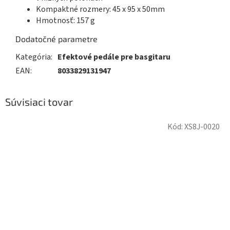
Kompaktné rozmery: 45 x 95 x 50mm
Hmotnosť: 157 g
Dodatočné parametre
Kategória
:
Efektové pedále pre basgitaru
EAN
:
8033829131947
Súvisiaci tovar
Kód:
XS8J-0020