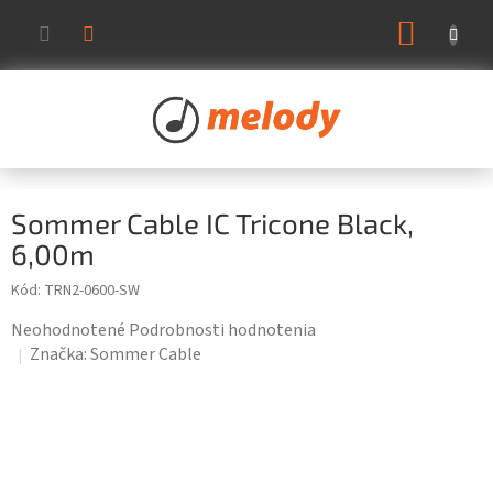
Prejsť
NÁKUP
na
KOŠÍK
obsah
Sommer Cable IC Tricone Black,
6,00m
Kód:
TRN2-0600-SW
Priemerné
Neohodnotené
Podrobnosti hodnotenia
hodnotenie
Značka:
Sommer Cable
produktu
je
0,0
z
5