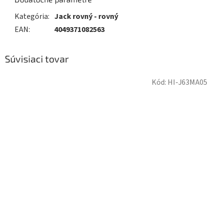
Kategória
:
Jack rovný - rovný
EAN
:
4049371082563
Súvisiaci tovar
Kód:
HI-J63MA05