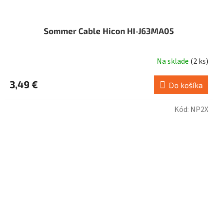
Sommer Cable Hicon HI-J63MA05
Na sklade
(
2 ks
)
3,49 €
Do košíka
Kód:
NP2X