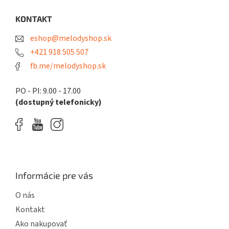
p
ä
KONTAKT
t
eshop@melodyshop.sk
i
e
+421 918 505 507
fb.me/melodyshop.sk
PO - PI: 9.00 - 17.00
(dostupný telefonicky)
Informácie pre vás
O nás
Kontakt
Ako nakupovať