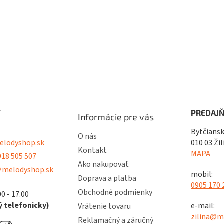
T
PREDAJŇ
Informácie pre vás
Bytčiansk
O nás
lodyshop.sk
010 03 Žil
Kontakt
MAPA
18 505 507
Ako nakupovať
/melodyshop.sk
mobil:
Doprava a platba
0905 170 
Obchodné podmienky
00 - 17.00
 telefonicky)
e-mail:
Vrátenie tovaru
zilina@m
Reklamačný a záručný