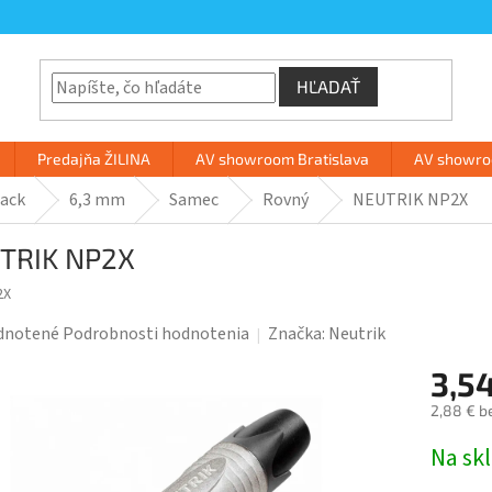
HĽADAŤ
Predajňa ŽILINA
AV showroom Bratislava
AV showroo
Jack
6,3 mm
Samec
Rovný
NEUTRIK NP2X
TRIK NP2X
2X
rné
dnotené
Podrobnosti hodnotenia
Značka:
Neutrik
enie
3,5
tu
2,88 € b
Jednotk
Na sk
cena: