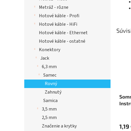
Metráž - rôzne
Hotové káble - Profi
Hotové káble - HiFi
Súvis
Hotové káble - Ethernet
Hotové káble - ostatné
Konektory
Jack
6,3 mm
Samec
Rovný
Zahnutý
Somm
Samica
Inst
3,5 mm
Tric
2,5 mm
Značenie a krytky
1,19