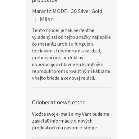
Marantz MODEL 30 Silver Gold
Milan
|
Hodnotenie produktu je 5 z 5 hviezdičiek.
Tento model je tak perfektne
vyladený asi od tejto značky najlepšie
čo marantz urobil a funguje s
hociakým streemerom a sacd,cd,
prehrávačom, perfektný
doporučujem hlavne ku kvalitným
reproduktorom s kvalitnými káblami
v tejto triede a cenovej relácii.
Odoberať newsletter
Vložte svoj e-mail a my Vám budeme
zasielať informácie o nových
produktoch na našom e-shope.