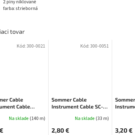
2 piny niklované
farba: strieborná
iaci tovar
Kód:
300-0021
Kód:
300-0051
er Cable
Sommer Cable
Sommer
rument Cable
Instrument Cable SC-
Instrum
one MKII, Black
Spirit, Black
Spirit X
Na sklade
(
140 m
)
Na sklade
(
33 m
)
Priemerné
hodnotenie
 €
2,80 €
3,20 €
produktu