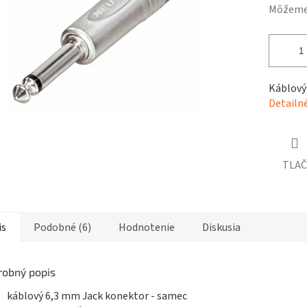
čiek.
Môžeme 
Káblový
Detailn
TLAČ
is
Podobné (6)
Hodnotenie
Diskusia
robný popis
káblový 6,3 mm Jack konektor - samec