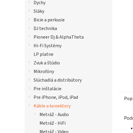
Dychy
hviezdi
Sláky
Bicie a perkusie
DJ technika
Pioneer Dj & AlphaTheta
Hi-Fi Systémy
LP platne
Zvuk a štúdio
Mikrofóny
Slúchadlá a distribútory
Pre inštalácie
Pre iPhone, iPod, iPad
Pop
Káble a konektory
Metráž - Audio
Pod
Metráž - HiFi
Metráž - Video