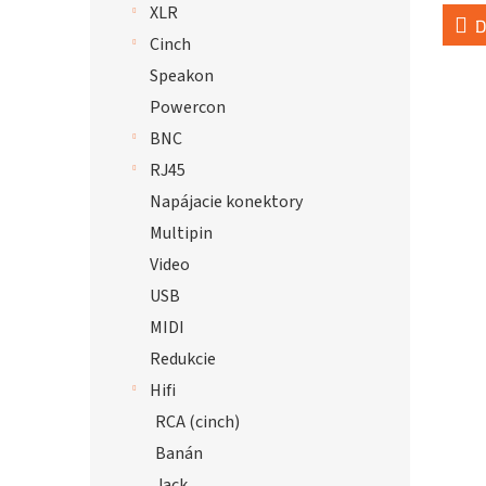
XLR
D
Cinch
Speakon
Powercon
BNC
RJ45
Napájacie konektory
Multipin
Video
USB
MIDI
Redukcie
Hifi
RCA (cinch)
Banán
Jack