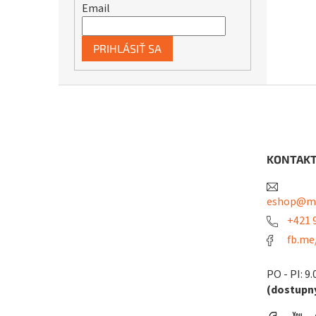
Email
PRIHLÁSIŤ SA
Z
á
p
ä
t
KONTAK
i
e
eshop@me
+421 9
fb.me
PO - PI: 9.
(dostupný