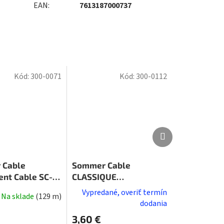
EAN
:
7613187000737
Kód:
300-0071
Kód:
300-0112
Ďalší
Ďalší
produkt
produkt
 Cable
Sommer Cable
ent Cable SC-
CLASSIQUE
XL
Instrumentenk.
Vypredané, overiť termín
Na sklade
(
129 m
)
Black/Blue
dodania
3,60 €