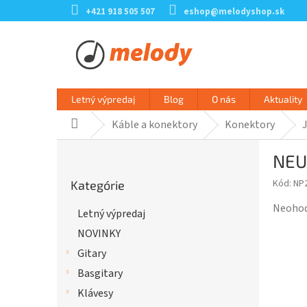
Prejsť
+421 918 505 507
eshop@melodyshop.sk
na
obsah
Letný výpredaj
Blog
O nás
Aktuality
Káble a konektory
Konektory
Domov
B
NEU
o
Preskočiť
č
Kód:
NP
Kategórie
kategórie
n
ý
Prieme
Neoho
Letný výpredaj
p
hodnot
NOVINKY
a
produk
n
je
Gitary
e
0,0
Basgitary
l
z
Klávesy
5