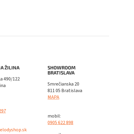
A ŽILINA
SHOWROOM
BRATISLAVA
a 490/122
Smrečianska 20
ina
811 05 Bratislava
MAPA
297
mobil:
0905 622 898
elodyshop.sk