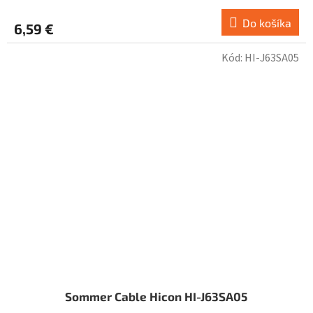
Do košíka
6,59 €
Kód:
HI-J63SA05
Sommer Cable Hicon HI-J63SA05