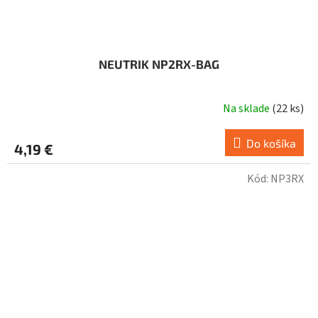
NEUTRIK NP2RX-BAG
Na sklade
(
22 ks
)
Do košíka
4,19 €
Kód:
NP3RX