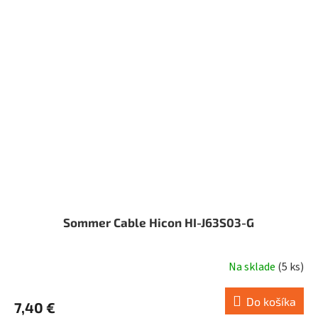
Sommer Cable Hicon HI-J63S03-G
Na sklade
(
5 ks
)
Do košíka
7,40 €