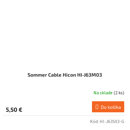
Sommer Cable Hicon HI-J63M03
Na sklade
(
2 ks
)
Do košíka
5,50 €
Kód:
HI-J63S03-G