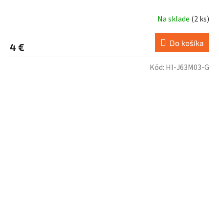
Na sklade
(
2 ks
)
Do košíka
4 €
Kód:
HI-J63M03-G