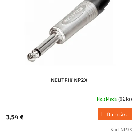
NEUTRIK NP2X
Na sklade
(
82 ks
)
Do košíka
3,54 €
Kód:
NP3X