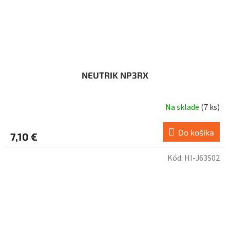
NEUTRIK NP3RX
Na sklade
(
7 ks
)
Do košíka
7,10 €
Kód:
HI-J63S02