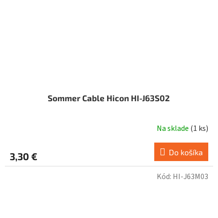
Sommer Cable Hicon HI-J63S02
Na sklade
(
1 ks
)
Do košíka
3,30 €
Kód:
HI-J63M03