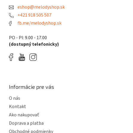
t
r
eshop@melodyshop.sk
i
v
k
e
+421 918 505 507
y
fb.me/melodyshop.sk
v
ý
p
PO - PI: 9.00 - 17.00
i
(dostupný telefonicky)
s
u
Informácie pre vás
O nás
Kontakt
Ako nakupovať
Doprava a platba
Obchodné podmienky