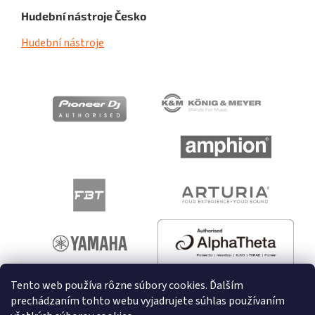
Hudební nástroje Česko
Hudební nástroje
Tento web používa rôzne súbory cookies. Ďalším
prechádzaním tohto webu vyjadrujete súhlas používaním