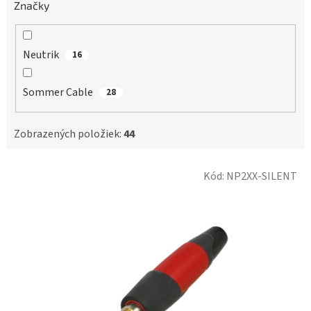
Značky
Neutrik
16
Sommer Cable
28
Zobrazených položiek:
44
V
Kód:
NP2XX-SILENT
ý
p
i
s
p
r
o
d
u