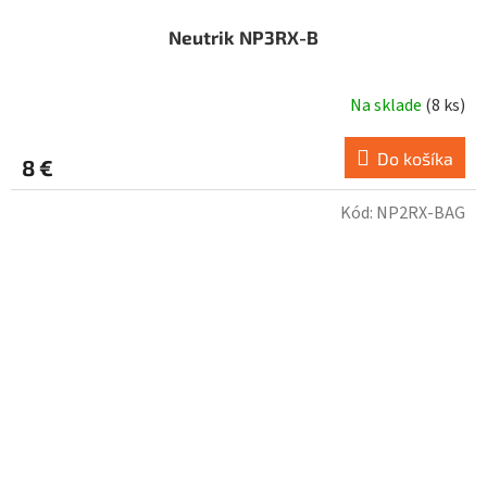
Neutrik NP3RX-B
Na sklade
(
8 ks
)
Do košíka
8 €
Kód:
NP2RX-BAG