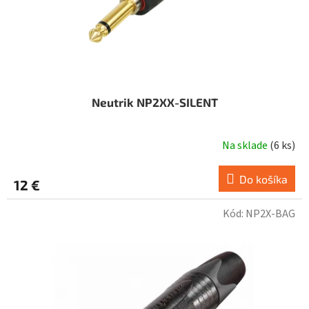
k
t
o
v
Neutrik NP2XX-SILENT
Na sklade
(
6 ks
)
Do košíka
12 €
Kód:
NP2X-BAG