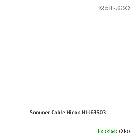
Kód:
HI-J63S03
Sommer Cable Hicon HI-J63S03
Na sklade
(
9 ks
)