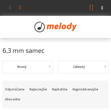
Prejsť
NÁKUP
na
KOŠÍK
obsah
6,3 mm samec
Rovný
Zahnutý
R
a
Odporúčame
Najlacnejšie
Najdrahšie
Najpredávanejšie
d
e
Abecedne
n
i