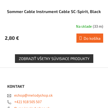
Sommer Cable Instrument Cable SC-Spirit, Black
Na sklade
(
33 m
)
Priemerné
hodnotenie
2,80 €
produktu
Do košíka
je
5,0
z
ZOBRAZIŤ VŠETKY SÚVISIACE PRODUKTY
5
hviezdičiek.
Z
á
p
ä
KONTAKT
t
eshop@melodyshop.sk
i
e
+421 918 505 507