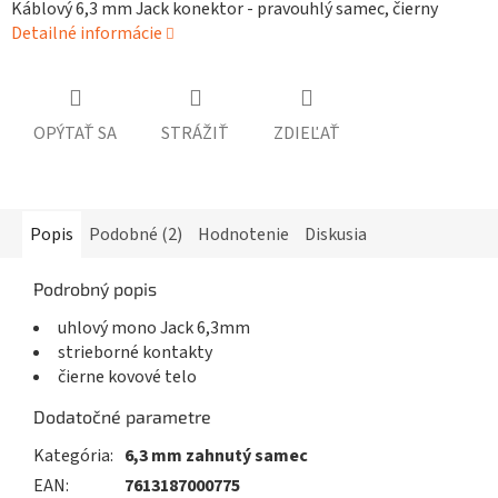
Káblový 6,3 mm Jack konektor - pravouhlý samec, čierny
Detailné informácie
OPÝTAŤ SA
STRÁŽIŤ
ZDIEĽAŤ
Popis
Podobné (2)
Hodnotenie
Diskusia
Podrobný popis
uhlový mono Jack 6,3mm
strieborné kontakty
čierne kovové telo
Dodatočné parametre
Kategória
:
6,3 mm zahnutý samec
EAN
:
7613187000775