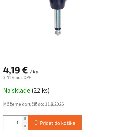
4,19 €
/ ks
3,41 € bez DPH
Jednotková
Na sklade
(
22 ks
)
cena:
Môžeme doručiť do:
11.8.2026
Pridať do košíka