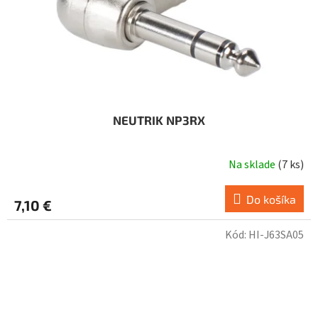
NEUTRIK NP3RX
Na sklade
(
7 ks
)
Do košíka
7,10 €
Kód:
HI-J63SA05