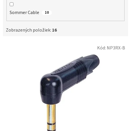
Sommer Cable
10
Zobrazených položiek:
16
V
Kód:
NP3RX-B
ý
p
i
s
p
r
o
d
u
k
t
o
v