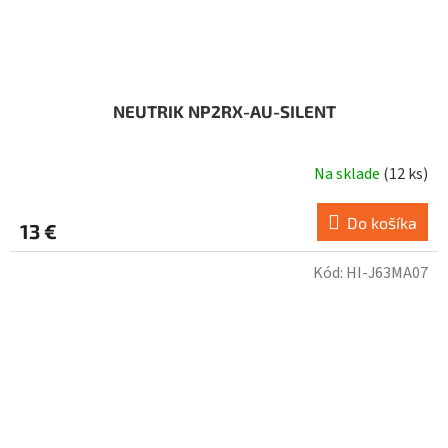
NEUTRIK NP2RX-AU-SILENT
Na sklade
(
12 ks
)
Do košíka
13 €
Kód:
HI-J63MA07