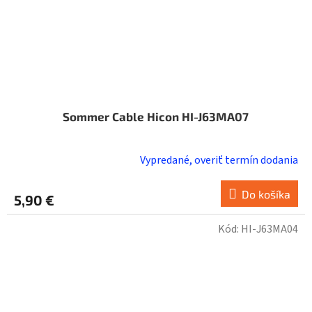
Sommer Cable Hicon HI-J63MA07
Vypredané, overiť termín dodania
Do košíka
5,90 €
Kód:
HI-J63MA04