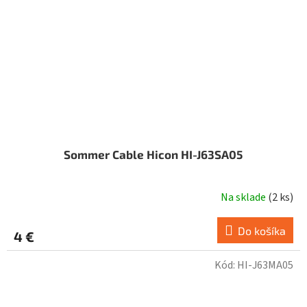
Sommer Cable Hicon HI-J63SA05
Na sklade
(
2 ks
)
Do košíka
4 €
Kód:
HI-J63MA05