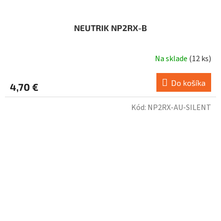
NEUTRIK NP2RX-B
Na sklade
(
12 ks
)
Do košíka
4,70 €
Kód:
NP2RX-AU-SILENT