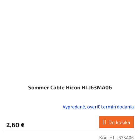
Sommer Cable Hicon HI-J63MA06
Vypredané, overiť termín dodania
Do košíka
2,60 €
Kód:
HI-J63SA06