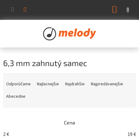
Prejsť
NÁKUP
na
KOŠÍK
obsah
6,3 mm zahnutý samec
R
a
Odporúčame
Najlacnejšie
Najdrahšie
Najpredávanejšie
d
e
Abecedne
n
i
e
Cena
p
r
2
€
19
€
o