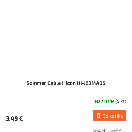
Sommer Cable Hicon HI-J63MA05
Na sklade
(
5 ks
)
Do košíka
3,49 €
Kód:
HI-J63MA01