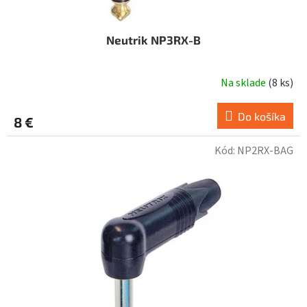
Neutrik NP3RX-B
Na sklade
(
8 ks
)
Do košíka
8 €
Kód:
NP2RX-BAG