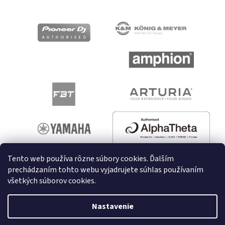
Tento web používa rôzne súbory cookies. Ďalším
prechádzaním tohto webu vyjadrujete súhlas používaním
všetkých súborov cookies.
Vytvoril Shoptet
Nastavenie