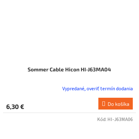
Sommer Cable Hicon HI-J63MA04
Vypredané, overiť termín dodania
Do košíka
6,30 €
Kód:
HI-J63MA06