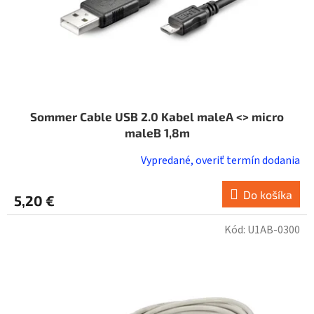
u
k
t
o
v
Sommer Cable USB 2.0 Kabel maleA <> micro
maleB 1,8m
Vypredané, overiť termín dodania
Do košíka
5,20 €
Kód:
U1AB-0300