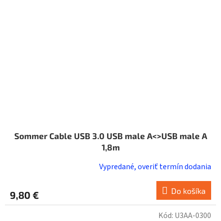
Sommer Cable USB 3.0 USB male A<>USB male A
1,8m
Vypredané, overiť termín dodania
Do košíka
9,80 €
Kód:
U3AA-0300