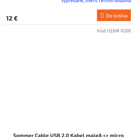
Vypredané, overiť termín dodania
Do košíka
12 €
Kód:
U1BM-0100
Sommer Cable USB 2.0 Kabel maleA <> micro