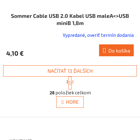
Sommer Cable USB 2.0 Kabel USB maleA<>USB
miniB 1,8m
Vypredané, overiť termín dodania
Do košíka
4,10 €
NAČÍTAŤ 13 ĎALŠÍCH
S
1
2
t
O
r
28
položiek celkom
v
á
n
l
HORE
k
á
o
d
v
a
Z
a
c
á
n
i
i
p
e
e