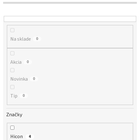
d
u
k
t
o
Na sklade
v
0
Akcia
0
Novinka
0
Tip
0
Značky
Hicon
4