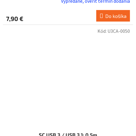
Vypredané, overiť termín dodania
Do košíka
7,90 €
Kód:
U3CA-0050
SC USB 3 / USB 3.1; 0,5m