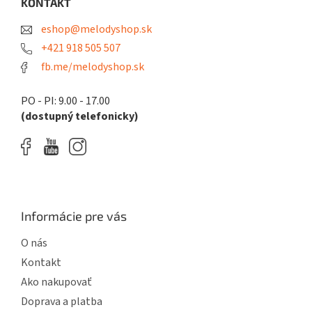
ä
KONTAKT
p
t
r
eshop@melodyshop.sk
i
v
k
e
+421 918 505 507
y
fb.me/melodyshop.sk
v
ý
p
PO - PI: 9.00 - 17.00
i
(dostupný telefonicky)
s
u
Informácie pre vás
O nás
Kontakt
Ako nakupovať
Doprava a platba