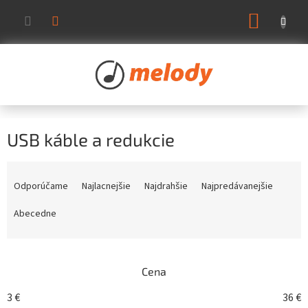
Prejsť
NÁKUP
na
KOŠÍK
obsah
USB káble a redukcie
R
a
Odporúčame
Najlacnejšie
Najdrahšie
Najpredávanejšie
d
e
Abecedne
n
i
e
Cena
p
r
3
€
36
€
o