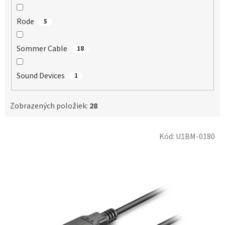
Rode
5
Sommer Cable
18
Sound Devices
1
Zobrazených položiek:
28
V
Kód:
U1BM-0180
ý
p
i
s
p
r
o
d