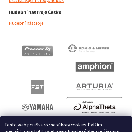
bratislava@melodyshop.sk
Hudební nástroje Česko
Hudební nástroje
Tento web používa rôzne súbory cookies. Ďalším
prechádzaním tohto webu vyjadrujete súhlas používaním