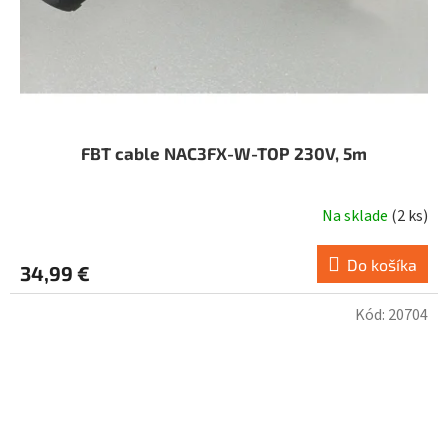
FBT cable NAC3FX-W-TOP 230V, 5m
Na sklade
(
2 ks
)
Do košíka
34,99 €
Kód:
20704