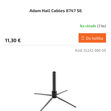
Adam Hall Cables 8747 S6
Na sklade
(
3 ks
)
Do košíka
11,30 €
Kód:
15232-000-55