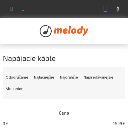
Prejsť
NÁKUP
na
KOŠÍK
obsah
Napájacie káble
R
a
Odporúčame
Najlacnejšie
Najdrahšie
Najpredávanejšie
d
e
Abecedne
n
i
e
Cena
p
r
3
€
1599
€
o