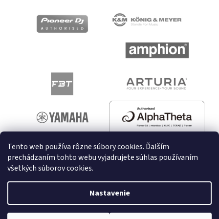
Tento web používa rôzne súbory cookies. Ďalším
prechádzaním tohto webu vyjadrujete súhlas používaním
všetkých súborov cookies.
Vytvoril Shoptet
Nastavenie
Copyright 2026
melodyshop.sk
. Všetky práva vyhradené.