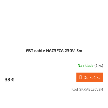
FBT cable NAC3FCA 230V, 5m
Na sklade
(
1 ks
)
Do košíka
33 €
Kód:
SKKAB230V3M