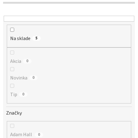
d
u
k
t
o
Na sklade
v
5
Akcia
0
Novinka
0
Tip
0
Značky
Adam Hall
0