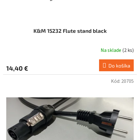
K&M 15232 Flute stand black
Na sklade
(
2 ks
)
Do košíka
14,40 €
Kód:
20705