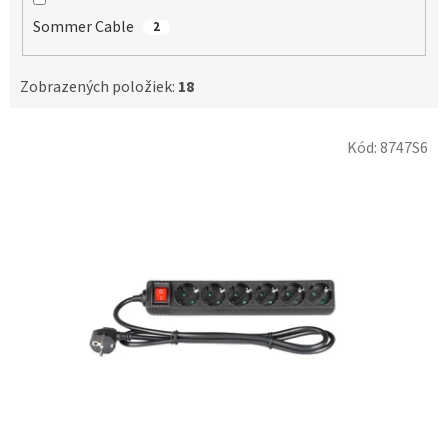
Sommer Cable
2
Zobrazených položiek:
18
V
Kód:
8747S6
ý
p
i
s
p
r
o
d
u
k
t
o
v