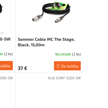
00-SW
Sommer Cable MC The Stage,
Black, 15,00m
ade
(
2 ks
)
Na sklade
(
1 ks
)
košíka
Do košíka
37 €
0500-SW
Kód:
SGMF-0250-SW