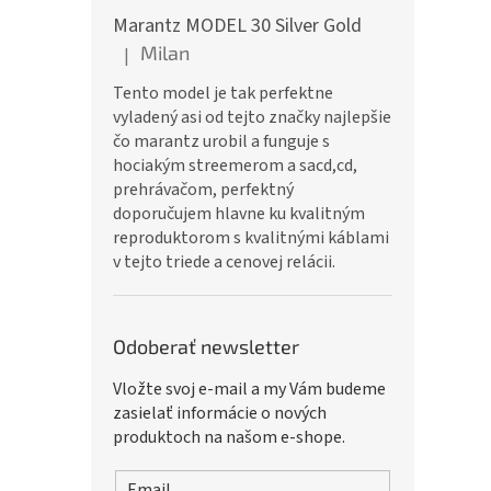
Marantz MODEL 30 Silver Gold
Milan
|
Hodnotenie produktu je 5 z 5 hviezdičiek.
Tento model je tak perfektne
vyladený asi od tejto značky najlepšie
čo marantz urobil a funguje s
hociakým streemerom a sacd,cd,
prehrávačom, perfektný
doporučujem hlavne ku kvalitným
reproduktorom s kvalitnými káblami
v tejto triede a cenovej relácii.
Odoberať newsletter
Vložte svoj e-mail a my Vám budeme
zasielať informácie o nových
produktoch na našom e-shope.
Email