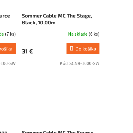
urce
Sommer Cable MC The Stage,
Black, 10,00m
ade
(
7 ks
)
Na sklade
(
6 ks
)
košíka
Do košíka
31 €
0100-SW
Kód:
SCN9-1000-SW
age,
Sommer Cable MC The Source,