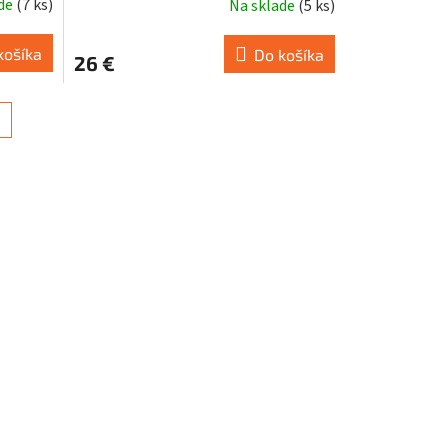
ade
(
7 ks
)
Na sklade
(
5 ks
)
košíka
Do košíka
26 €