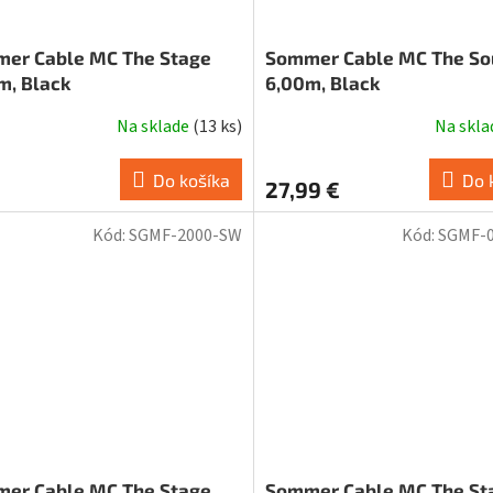
er Cable MC The Stage
Sommer Cable MC The So
m, Black
6,00m, Black
Na sklade
(
13 ks
)
Na skl
Do košíka
Do 
27,99 €
Kód:
SGMF-2000-SW
Kód:
SGMF-
er Cable MC The Stage,
Sommer Cable MC The St