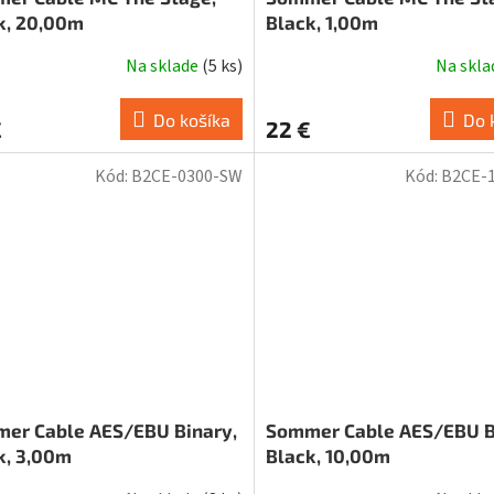
k, 20,00m
Black, 1,00m
Na sklade
(
5 ks
)
Na skl
Do košíka
Do 
€
22 €
Kód:
B2CE-0300-SW
Kód:
B2CE-
er Cable AES/EBU Binary,
Sommer Cable AES/EBU B
k, 3,00m
Black, 10,00m