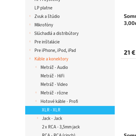
LP platne
Somm
Zvuk a štúdio
3,00
Mikrofóny
Slúchadlá a distribútory
Pre inštalácie
Pre iPhone, iPod, iPad
21 €
Káble a konektory
Metráž - Audio
Metráž - HiFi
Metráž - Video
Metráž - rôzne
Hotové káble - Profi
XLR - XLR
Jack - Jack
2 x RCA - 3,5mm jack
Somm
RCA - RCA (cinch)