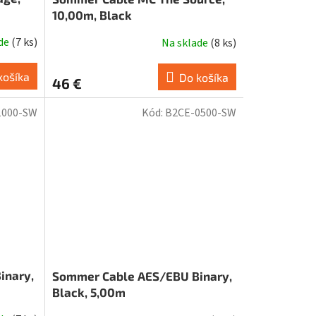
10,00m, Black
ade
(
7 ks
)
Na sklade
(
8 ks
)
košíka
Do košíka
46 €
1000-SW
Kód:
B2CE-0500-SW
inary,
Sommer Cable AES/EBU Binary,
Black, 5,00m