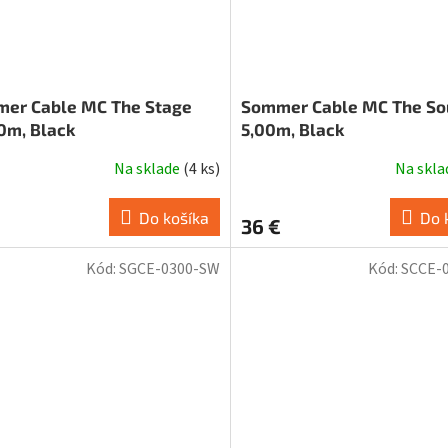
er Cable MC The Stage
Sommer Cable MC The So
0m, Black
5,00m, Black
Na sklade
(
4 ks
)
Na skl
Do košíka
Do 
36 €
Kód:
SGCE-0300-SW
Kód:
SCCE-