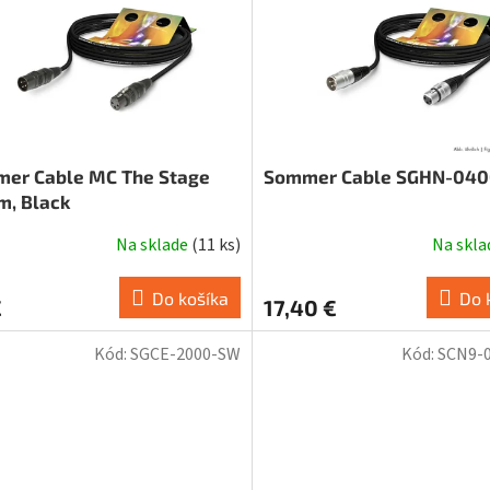
er Cable MC The Stage
Sommer Cable SGHN-04
m, Black
Na sklade
(
11 ks
)
Na skl
erné
tenie
ktu
Do košíka
Do 
€
17,40 €
Kód:
SGCE-2000-SW
Kód:
SCN9-
ičiek.