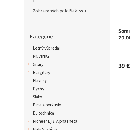
Zobrazených položiek:
559
Somm
Preskočiť
Kategórie
kategórie
20,0
Letný výpredaj
NOVINKY
Gitary
39 €
Basgitary
Klávesy
Dychy
Sláky
Bicie a perkusie
DJ technika
Pioneer Dj & AlphaTheta
Hi-Fi Systémy