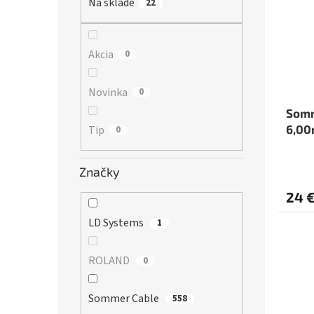
r
Na sklade
22
s
o
p
d
r
u
o
Akcia
0
k
d
t
u
Novinka
0
o
k
v
t
Somm
o
6,00
Tip
0
v
Priem
Značky
hodno
produ
24 
je
5,0
LD Systems
1
z
5
ROLAND
0
hviezd
Sommer Cable
558