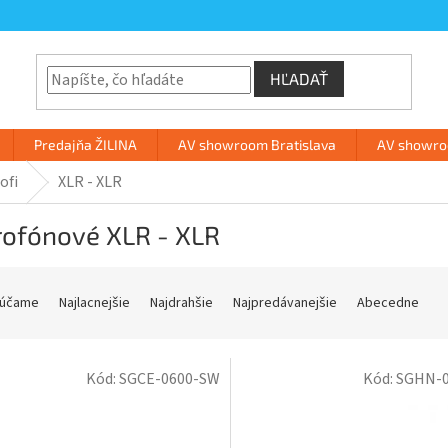
HĽADAŤ
Predajňa ŽILINA
AV showroom Bratislava
AV showroo
ofi
XLR - XLR
rofónové XLR - XLR
účame
Najlacnejšie
Najdrahšie
Najpredávanejšie
Abecedne
Kód:
SGCE-0600-SW
Kód:
SGHN-