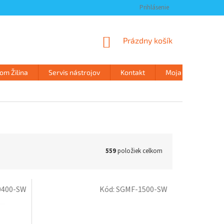
Prihlásenie
NÁKUPNÝ
Prázdny košík
KOŠÍK
m Žilina
Servis nástrojov
Kontakt
Moja objednávka
559
položiek celkom
0400-SW
Kód:
SGMF-1500-SW