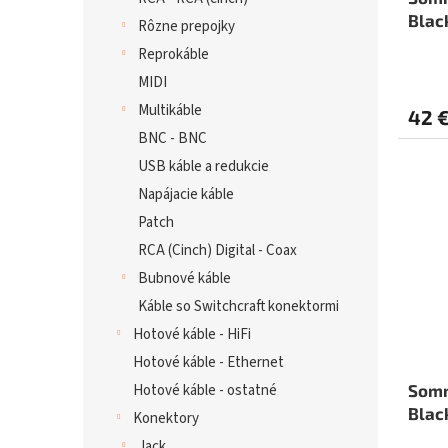
Blac
Rôzne prepojky
Reprokáble
MIDI
Multikáble
42 
BNC - BNC
USB káble a redukcie
Napájacie káble
Patch
RCA (Cinch) Digital - Coax
Bubnové káble
Káble so Switchcraft konektormi
Hotové káble - HiFi
Hotové káble - Ethernet
Somm
Hotové káble - ostatné
Blac
Konektory
Jack