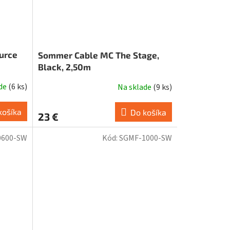
urce
Sommer Cable MC The Stage,
Black, 2,50m
ade
(
6 ks
)
Na sklade
(
9 ks
)
košíka
Do košíka
23 €
0600-SW
Kód:
SGMF-1000-SW