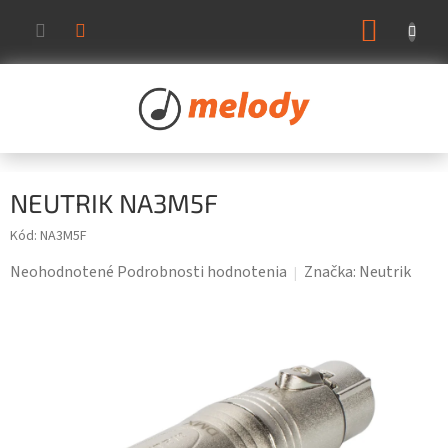
Prejsť
NÁKUP
na
KOŠÍK
obsah
NEUTRIK NA3M5F
Kód:
NA3M5F
Priemerné
Neohodnotené
Podrobnosti hodnotenia
Značka:
Neutrik
hodnotenie
produktu
je
0,0
z
5
hviezdičiek.