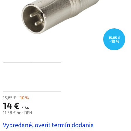
15,65 €
–10 %
15,65 €
–10 %
14 €
/ ks
11,38 € bez DPH
Jednotková
Vypredané, overiť termín dodania
cena: