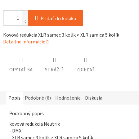
Pridať do košíka
Kovová redukcia XLR samec 3 kolík > XLR samica 5 kolík
Detailné informácie
OPÝTAŤ SA
STRÁŽIŤ
ZDIEĽAŤ
Popis
Podobné (6)
Hodnotenie
Diskusia
Podrobný popis
kovová redukcia Neutrik
- DMX
- XLR samec 3 kolík > XLR samica 5 kolík