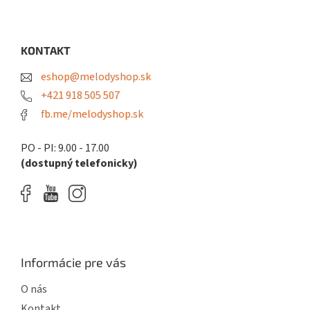
Z
á
p
ä
KONTAKT
t
eshop@melodyshop.sk
i
e
+421 918 505 507
fb.me/melodyshop.sk
PO - PI: 9.00 - 17.00
(dostupný telefonicky)
Informácie pre vás
O nás
Kontakt