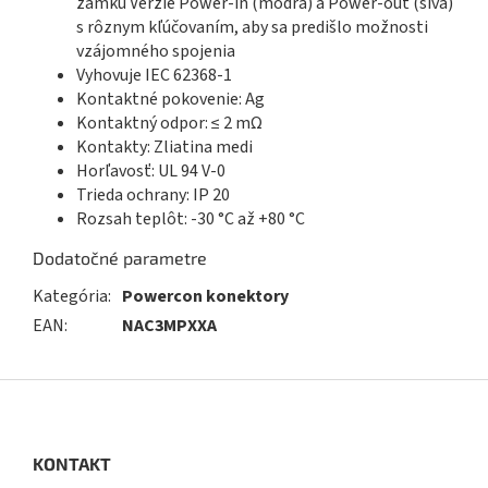
zámku Verzie Power-in (modrá) a Power-out (sivá)
s rôznym kľúčovaním, aby sa predišlo možnosti
vzájomného spojenia
Vyhovuje IEC 62368-1
Kontaktné pokovenie: Ag
Kontaktný odpor: ≤ 2 mΩ
Kontakty: Zliatina medi
Horľavosť: UL 94 V-0
Trieda ochrany: IP 20
Rozsah teplôt: -30 °C až +80 °C
Dodatočné parametre
Kategória
:
Powercon konektory
EAN
:
NAC3MPXXA
Z
á
p
ä
KONTAKT
t