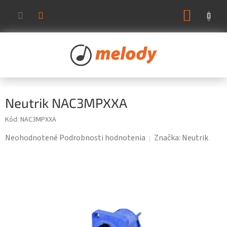
Prejsť
NÁKUP
na
KOŠÍK
obsah
Neutrik NAC3MPXXA
Kód:
NAC3MPXXA
Priemerné
Neohodnotené
Podrobnosti hodnotenia
Značka:
Neutrik
hodnotenie
produktu
je
0,0
z
5
hviezdičiek.