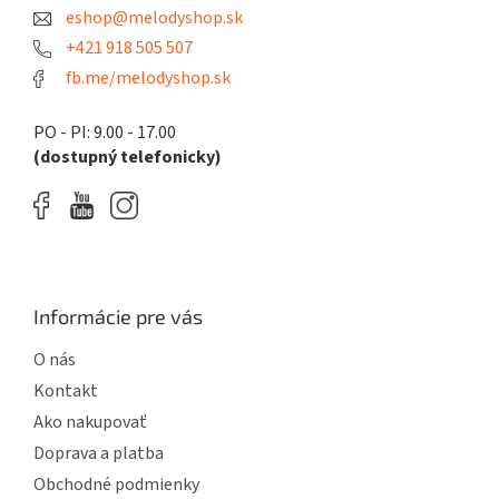
eshop@melodyshop.sk
i
e
+421 918 505 507
fb.me/melodyshop.sk
PO - PI: 9.00 - 17.00
(dostupný telefonicky)
Informácie pre vás
O nás
Kontakt
Ako nakupovať
Doprava a platba
Obchodné podmienky