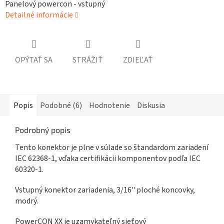
Panelový powercon - vstupný
Detailné informácie
OPÝTAŤ SA
STRÁŽIŤ
ZDIEĽAŤ
Popis
Podobné (6)
Hodnotenie
Diskusia
Podrobný popis
Tento konektor je plne v súlade so štandardom zariadení
IEC 62368-1, vďaka certifikácii komponentov podľa IEC
60320-1.
Vstupný konektor zariadenia, 3/16" ploché koncovky,
modrý.
PowerCON XX je uzamykateľný sieťový