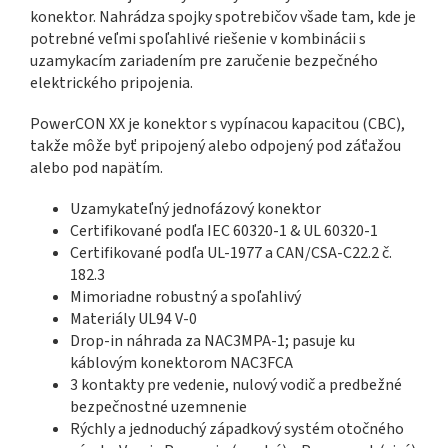
konektor.
Nahrádza spojky spotrebičov všade tam, kde je
potrebné veľmi spoľahlivé riešenie v kombinácii s
uzamykacím zariadením pre zaručenie bezpečného
elektrického pripojenia.
PowerCON XX je konektor s vypínacou kapacitou (CBC),
takže môže byť pripojený alebo odpojený pod záťažou
alebo pod napätím.
Uzamykateľný jednofázový konektor
Certifikované podľa IEC 60320-1 & UL 60320-1
Certifikované podľa UL-1977 a CAN/CSA-C22.2 č.
182.3
Mimoriadne robustný a spoľahlivý
Materiály UL94 V-0
Drop-in náhrada za NAC3MPA-1;
pasuje ku
káblovým konektorom NAC3FCA
3 kontakty pre vedenie, nulový vodič a predbežné
bezpečnostné uzemnenie
Rýchly a jednoduchý západkový systém otočného