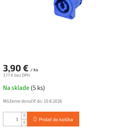
3,90 €
/ ks
3,17 € bez DPH
Jednotková
Na sklade
(
5 ks
)
cena:
Môžeme doručiť do:
10.8.2026
Pridať do košíka