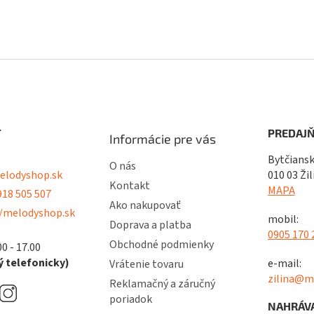
T
PREDAJŇ
Informácie pre vás
Bytčiansk
O nás
lodyshop.sk
010 03 Žil
Kontakt
MAPA
18 505 507
Ako nakupovať
/melodyshop.sk
mobil:
Doprava a platba
0905 170 
Obchodné podmienky
00 - 17.00
 telefonicky)
e-mail:
Vrátenie tovaru
zilina@m
Reklamačný a záručný
poriadok
NAHRÁVA