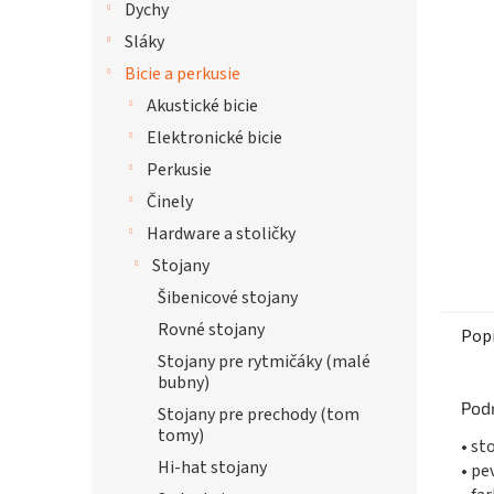
Dychy
hviezdi
Sláky
Bicie a perkusie
Akustické bicie
Elektronické bicie
Perkusie
Činely
Hardware a stoličky
Stojany
Šibenicové stojany
Rovné stojany
Pop
Stojany pre rytmičáky (malé
bubny)
Pod
Stojany pre prechody (tom
tomy)
• st
Hi-hat stojany
• pe