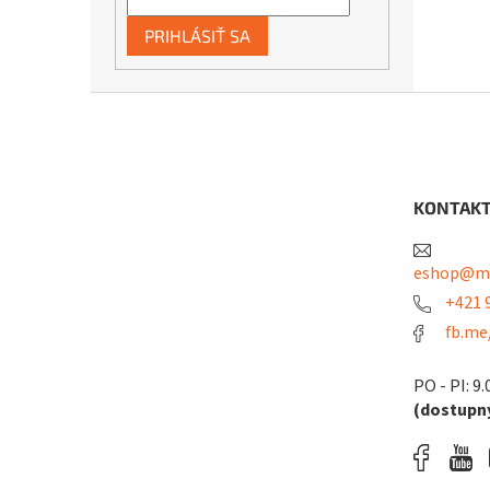
PRIHLÁSIŤ SA
Z
á
p
ä
t
KONTAK
i
e
eshop@me
+421 9
fb.me
PO - PI: 9.
(dostupný