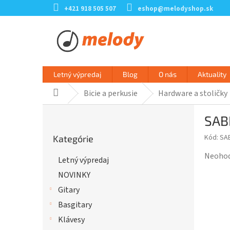
Prejsť
+421 918 505 507
eshop@melodyshop.sk
na
obsah
Letný výpredaj
Blog
O nás
Aktuality
Bicie a perkusie
Hardware a stoličky
Domov
B
SAB
o
Preskočiť
č
Kód:
SA
Kategórie
kategórie
n
ý
Prieme
Neoho
Letný výpredaj
p
hodnot
NOVINKY
a
produk
n
je
Gitary
e
0,0
Basgitary
l
z
Klávesy
5