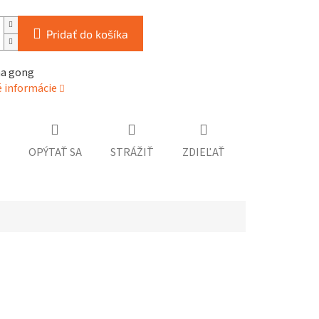
Pridať do košíka
na gong
é informácie
OPÝTAŤ SA
STRÁŽIŤ
ZDIEĽAŤ