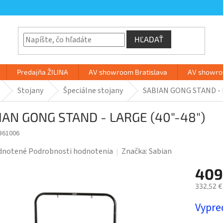
HĽADAŤ
Predajňa ŽILINA
AV showroom Bratislava
AV showroo
Stojany
Špeciálne stojany
SABIAN GONG STAND - 
IAN GONG STAND - LARGE (40"-48")
B61006
rné
dnotené
Podrobnosti hodnotenia
Značka:
Sabian
enie
409
tu
332,52 €
Jednotk
Vypre
cena: