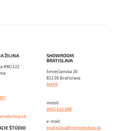
A ŽILINA
SHOWROOM
BRATISLAVA
a 490/122
Smrečianska 20
ina
811 05 Bratislava
MAPA
297
mobil:
0905 622 898
elodyshop.sk
e-mail:
bratislava@melodyshop.sk
CIE ŠTÚDIO