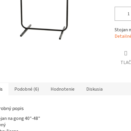
čiek.
Stojan 
Detailn
TLAČ
is
Podobné (6)
Hodnotenie
Diskusia
robný popis
ojan na gong 40"-48"
vný