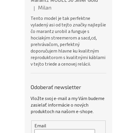
Marantz MODEL 30 Silver Gold
Milan
|
Hodnotenie produktu je 5 z 5 hviezdičiek.
Tento model je tak perfektne
vyladený asi od tejto značky najlepšie
čo marantz urobil a funguje s
hociakým streemerom a sacd,cd,
prehrávačom, perfektný
doporučujem hlavne ku kvalitným
reproduktorom s kvalitnými káblami
v tejto triede a cenovej relácii.
Odoberať newsletter
Vložte svoj e-mail a my Vám budeme
zasielať informácie o nových
produktoch na našom e-shope.
Email