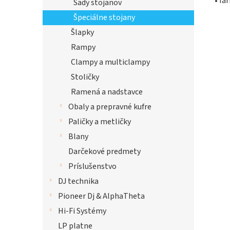
• fa
Sady stojanov
Špeciálne stojany
Šlapky
Rampy
Clampy a multiclampy
Stoličky
Ramená a nadstavce
Obaly a prepravné kufre
Paličky a metličky
Blany
Darčekové predmety
Príslušenstvo
DJ technika
Pioneer Dj & AlphaTheta
Hi-Fi Systémy
LP platne