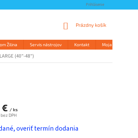
Prihlásenie
NÁKUPNÝ
Prázdny košík
KOŠÍK
m Žilina
Servis nástrojov
Kontakt
Moja objednávka
LARGE (40"-48")
 €
/ ks
 bez DPH
ová
dané, overiť termín dodania