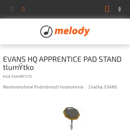
Prejsť
NÁKUP
na
KOŠÍK
obsah
EVANS HQ APPRENTICE PAD STAND
tlumÝtko
Kód:
EVAARFSTD
Priemerné
Neohodnotené
Podrobnosti hodnotenia
Značka:
EVANS
hodnotenie
produktu
je
0,0
z
5