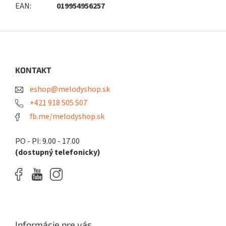
EAN
:
019954956257
Z
á
p
ä
KONTAKT
t
eshop@melodyshop.sk
i
e
+421 918 505 507
fb.me/melodyshop.sk
PO - PI: 9.00 - 17.00
(dostupný telefonicky)
Informácie pre vás