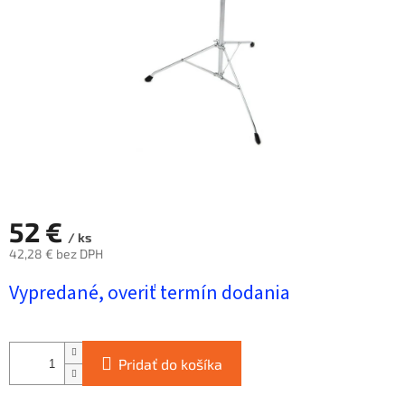
hviezdičiek.
52 €
/ ks
42,28 € bez DPH
Jednotková
Vypredané, overiť termín dodania
cena:
Pridať do košíka