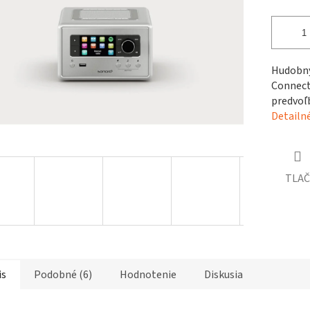
čiek.
Hudobný
Connect
predvoľ
Detailn
TLAČ
is
Podobné (6)
Hodnotenie
Diskusia