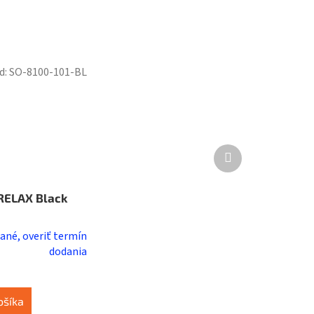
d:
SO-8100-101-BL
Ďalší
produkt
RELAX Black
ané, overiť termín
dodania
ošíka