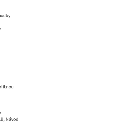
hudby
e
alitnou
m
AB, Návod