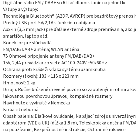
Digitálne rádio FM / DAB+ so 6 tlačidlami staníc na jednotke
Vstupy a výstupy:
Technológia Bluetooth® (A2DP, AVRCP) pre bezdrôtový prenos 
Predný USB port 5V/2,1A s funkciou nabíjania
Aux-in (3,5 mm jack) pre ďalšie externé zdroje prehrávania, ako j
smartfón, laptop atď.
Konektor pre slúchadlá
FM/DAB/DAB+ anténa; WLAN anténa
75 Ohmové pripojenie antény FM/DAB/DAB+
15V, 2,4A prevádzka zo siete AC 100-240V ~50/60Hz
Ochrana proti krádeži vďaka systému uzamknutia
Rozmery (šxvxh): 183 × 115 x 223 mm
Hmotnosť: 2 kg
Dizajn: Ručne brúsené drevené puzdro so zaoblenými rohmi a kv
lakovanou povrchovou úpravou, kompaktné rozmery
Navrhnuté a vyvinuté v Nemecku
Farba: strieborná
Obsah balenia: Diaľkové ovládanie, Napájací zdroj s univerzálny
adaptérom (VDE a UK) (dĺžka 1,8 m), Teleskopická anténa FM/D
na používanie, Bezpečnostné inštrukcie, Ochranné rukavice