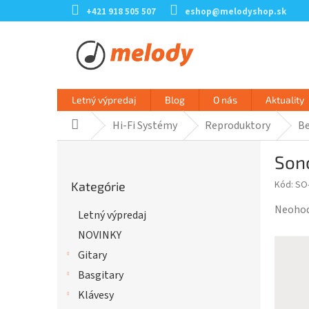
Prejsť
+421 918 505 507
eshop@melodyshop.sk
na
obsah
Letný výpredaj
Blog
O nás
Aktuality
Hi-Fi Systémy
Reproduktory
Be
Domov
B
Son
o
Preskočiť
č
Kód:
SO-
Kategórie
kategórie
n
ý
Prieme
Neoho
Letný výpredaj
p
hodnot
NOVINKY
a
produk
n
je
Gitary
e
0,0
Basgitary
l
z
Klávesy
5