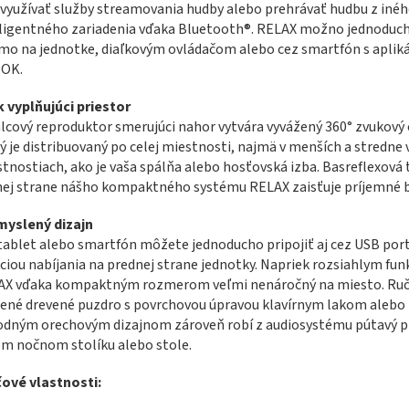
 využívať služby streamovania hudby alebo prehrávať hudbu z iné
ligentného zariadenia vďaka Bluetooth®. RELAX možno jednoduch
mo na jednotke, diaľkovým ovládačom alebo cez smartfón s aplik
OK.
 vyplňujúci priestor
lcový reproduktor smerujúci nahor vytvára vyvážený 360° zvukový 
ý je distribuovaný po celej miestnosti, najmä v menších a stredne 
tnostiach, ako je vaša spálňa alebo hosťovská izba. Basreflexová 
ej strane nášho kompaktného systému RELAX zaisťuje príjemné b
myslený dizajn
tablet alebo smartfón môžete jednoducho pripojiť aj cez USB port
ciou nabíjania na prednej strane jednotky. Napriek rozsiahlym fun
AX vďaka kompaktným rozmerom veľmi nenáročný na miesto. Ru
ené drevené puzdro s povrchovou úpravou klavírnym lakom alebo
odným orechovým dizajnom zároveň robí z audiosystému pútavý p
m nočnom stolíku alebo stole.
ové vlastnosti: