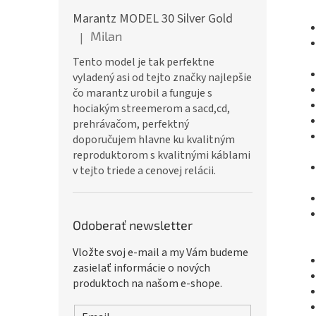
Marantz MODEL 30 Silver Gold
Milan
|
Hodnotenie produktu je 5 z 5 hviezdičiek.
Tento model je tak perfektne
vyladený asi od tejto značky najlepšie
čo marantz urobil a funguje s
hociakým streemerom a sacd,cd,
prehrávačom, perfektný
doporučujem hlavne ku kvalitným
reproduktorom s kvalitnými káblami
v tejto triede a cenovej relácii.
Odoberať newsletter
Vložte svoj e-mail a my Vám budeme
zasielať informácie o nových
produktoch na našom e-shope.