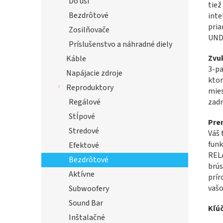
Do uší
tiež
Bezdrôtové
inte
pria
Zosilňovače
UND
Príslušenstvo a náhradné diely
Zvuk
Káble
3-pa
Napájacie zdroje
ktor
Reproduktory
mies
zadn
Regálové
Stĺpové
Pre
Stredové
Váš 
funk
Efektové
REL
Bezdrôtové
brús
Aktívne
prír
vašo
Subwoofery
Sound Bar
Kľúč
Inštalačné