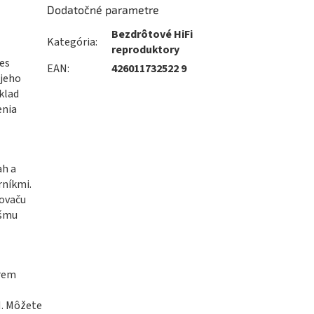
Dodatočné parametre
Bezdrôtové HiFi
Kategória
:
reproduktory
res
EAN
:
426011732522 9
jeho
klad
enia
ah a
rníkmi.
sovaču
ášmu
krem
N. Môžete