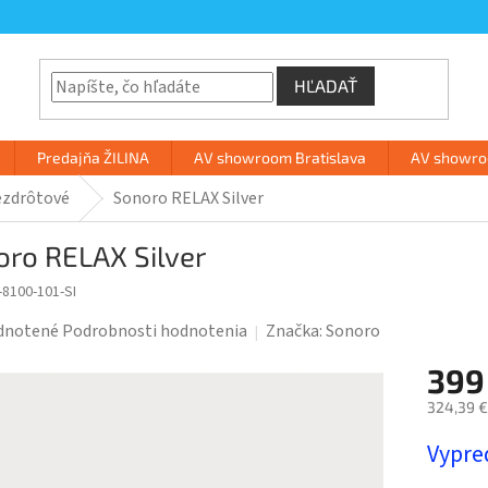
HĽADAŤ
Predajňa ŽILINA
AV showroom Bratislava
AV showroo
zdrôtové
Sonoro RELAX Silver
oro RELAX Silver
8100-101-SI
rné
dnotené
Podrobnosti hodnotenia
Značka:
Sonoro
enie
399
tu
324,39 €
Jednotk
Vypre
cena: