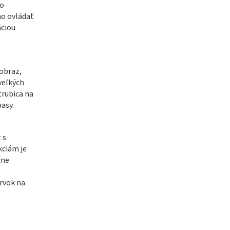
ho
o ovládať
áciou
obraz,
veľkých
trubica na
asy.
 s
kciám je
čne
rvok na