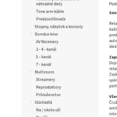
Pod
náhradné diely
Tone arm káble
Son
Predzosilňovače
Rela
Stojany, nábytok a konzoly
kaž
Domáce kino
pred
auto
AV Receivery
ideá
2 - 4 - kanál
5 - kanál
Zap
Dopr
7 - kanál
rela
Multiroom
Zvuk
Streamery
spán
part
Reproduktory
Príslušenstvo
Vše
Či u
Slúchadlá
well
Na / okolo uší
inte