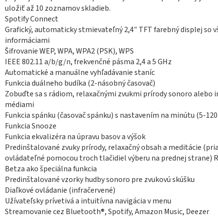
uložiť až 10 zoznamov skladieb.
Spotify Connect
Grafický, automaticky stmievateľný 2,4″ TFT farebný displej so 
informáciami
Šifrovanie WEP, WPA, WPA2 (PSK), WPS
IEEE 802.11 a/b/g/n, frekvenčné pásma 2,4 a 5 GHz
Automatické a manuálne vyhľadávanie staníc
Funkcia duálneho budíka (2-násobný časovač)
Zobuďte sa s rádiom, relaxačnými zvukmi prírody sonoro alebo 
médiami
Funkcia spánku (časovač spánku) s nastavením na minútu (5-120 
Funkcia Snooze
Funkcia ekvalizéra na úpravu basov a výšok
Predinštalované zvuky prírody, relaxačný obsah a meditácie (pr
ovládateľné pomocou troch tlačidiel výberu na prednej strane) 
Betza ako špeciálna funkcia
Predinštalované vzorky hudby sonoro pre zvukovú skúšku
Diaľkové ovládanie (infračervené)
Užívateľsky prívetivá a intuitívna navigácia v menu
Streamovanie cez Bluetooth®, Spotify,
Amazon Music, Deezer