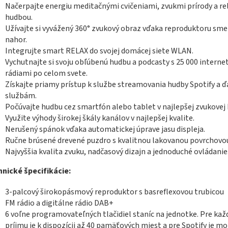
Načerpajte energiu meditačnými cvičeniami, zvukmi prírody a r
hudbou.
Užívajte si vyvážený 360° zvukový obraz vďaka reproduktoru sm
nahor.
Integrujte smart RELAX do svojej domácej siete WLAN.
Vychutnajte si svoju obľúbenú hudbu a podcasty s 25 000 intern
rádiami po celom svete.
Získajte priamy prístup k službe streamovania hudby Spotify a 
službám.
Počúvajte hudbu cez smartfón alebo tablet v najlepšej zvukovej 
Využite výhody širokej škály kanálov v najlepšej kvalite.
Nerušený spánok vďaka automatickej úprave jasu displeja.
Ručne brúsené drevené puzdro s kvalitnou lakovanou povrchovo
Najvyššia kvalita zvuku, nadčasový dizajn a jednoduché ovládanie
nické špecifikácie:
3-palcový širokopásmový reproduktor s basreflexovou trubicou
FM rádio a digitálne rádio DAB+
6 voľne programovateľných tlačidiel staníc na jednotke. Pre ka
príjmu je k dispozícii až 40 pamäťových miest a pre Spotify je m