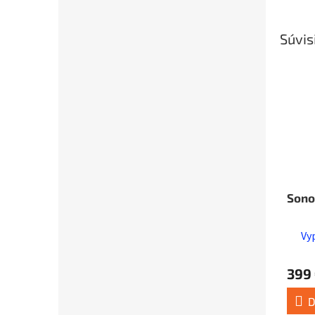
Súvis
Sono
Vy
399
D