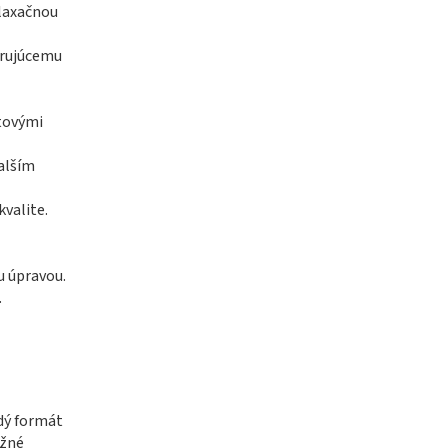
elaxačnou
erujúcemu
etovými
ďalším
kvalite.
u úpravou.
.
ždý formát
ožné