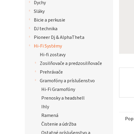
Dychy
hviezdi
Sláky
Bicie a perkusie
DJ technika
Pioneer Dj & AlphaTheta
Hi-Fi Systémy
Hi-fi zostavy
Zosilňovače a predzosilňovače
Prehrávače
Gramofóny a príslušenstvo
Hi-Fi Gramofóny
Prenosky a headshell
Ihly
Ramená
Pop
Čistenie a údržba
Ostatné príslušenstvo a