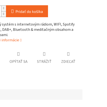
Pridať do košíka
 systém s internetovým rádiom, WIFI, Spotify
, DAB+, Bluetooth & meditačným obsahom a
bami.
é informácie
OPÝTAŤ SA
STRÁŽIŤ
ZDIEĽAŤ