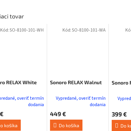
iaci tovar
Kód:
SO-8100-101-WH
Kód:
SO-8100-101-WA
Kó
ro RELAX White
Sonoro RELAX Walnut
Sonoro 
predané, overiť termín
Vypredané, overiť termín
Vypred
dodania
dodania
 €
449 €
399 €
o košíka
Do košíka
Do k