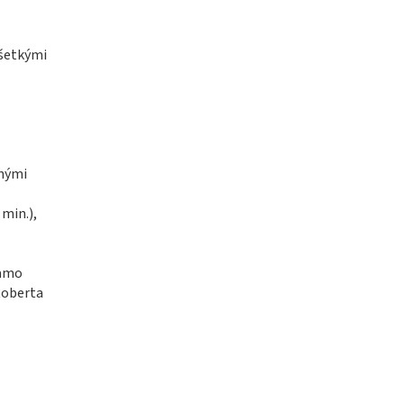
všetkými
inými
min.),
iamo
Roberta