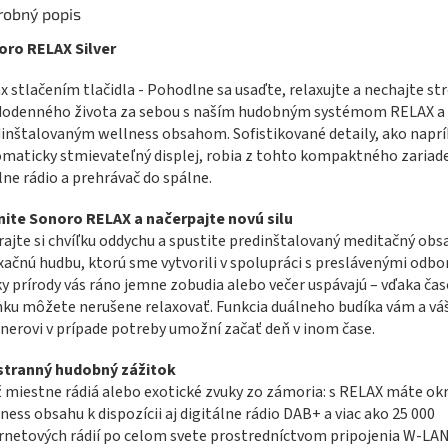
robný popis
oro RELAX Silver
x stlačením tlačidla - Pohodlne sa usaďte, relaxujte a nechajte st
dodenného života za sebou s naším hudobným systémom RELAX a 
inštalovaným wellness obsahom. Sofistikované detaily, ako naprí
maticky stmievateľný displej, robia z tohto kompaktného zariad
lne rádio a prehrávač do spálne.
nite Sonoro RELAX a načerpajte novú silu
ajte si chvíľku oddychu a spustite predinštalovaný meditačný obs
xačnú hudbu, ktorú sme vytvorili v spolupráci s preslávenými odbo
y prírody vás ráno jemne zobudia alebo večer uspávajú – vďaka ča
ku môžete nerušene relaxovať. Funkcia duálneho budíka vám a v
nerovi v prípade potreby umožní začať deň v inom čase.
stranný hudobný zážitok
ž miestne rádiá alebo exotické zvuky zo zámoria: s RELAX máte o
ness obsahu k dispozícii aj digitálne rádio DAB+ a viac ako 25 000
rnetových rádií po celom svete prostredníctvom pripojenia W-LA