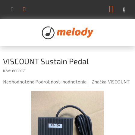
Prejsť
NÁKUP
na
KOŠÍK
obsah
VISCOUNT Sustain Pedal
Kód:
600037
Priemerné
Neohodnotené
Podrobnosti hodnotenia
Značka:
VISCOUNT
hodnotenie
produktu
je
0,0
z
5
hviezdičiek.