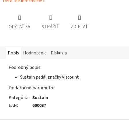
Detailné informácie
OPÝTAŤ SA
STRÁŽIŤ
ZDIEĽAŤ
Popis
Hodnotenie
Diskusia
Podrobný popis
Sustain pedál značky Viscount
Dodatočné parametre
Kategória
:
Sustain
EAN
:
600037
Z
á