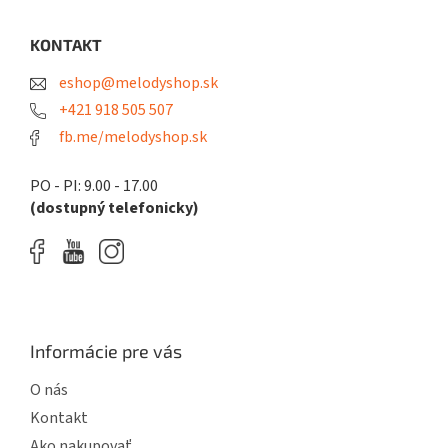
p
ä
KONTAKT
t
eshop@melodyshop.sk
i
e
+421 918 505 507
fb.me/melodyshop.sk
PO - PI: 9.00 - 17.00
(dostupný telefonicky)
Informácie pre vás
O nás
Kontakt
Ako nakupovať