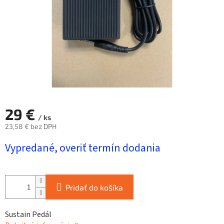
29 €
/ ks
23,58 € bez DPH
Jednotková
Vypredané, overiť termín dodania
cena:
Pridať do košíka
Sustain Pedál