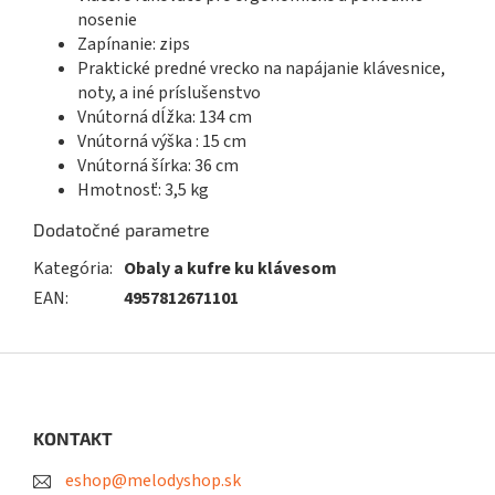
nosenie
Zapínanie: zips
Praktické predné vrecko na napájanie klávesnice,
noty, a iné príslušenstvo
Vnútorná dĺžka: 134 cm
Vnútorná výška : 15 cm
Vnútorná šírka: 36 cm
Hmotnosť: 3,5 kg
Dodatočné parametre
Kategória
:
Obaly a kufre ku klávesom
EAN
:
4957812671101
Z
á
p
ä
KONTAKT
t
eshop@melodyshop.sk
i