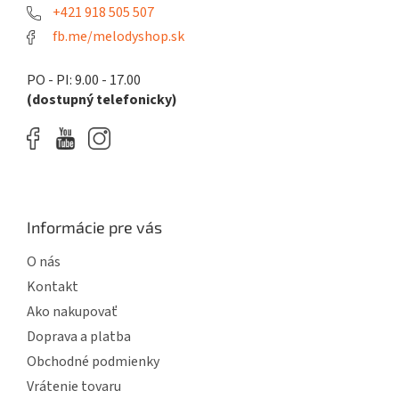
e
+421 918 505 507
fb.me/melodyshop.sk
PO - PI: 9.00 - 17.00
(dostupný telefonicky)
Informácie pre vás
O nás
Kontakt
Ako nakupovať
Doprava a platba
Obchodné podmienky
Vrátenie tovaru