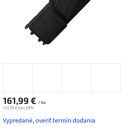
161,99 €
/ ks
131,70 € bez DPH
Jednotková
Vypredané, overiť termín dodania
cena: