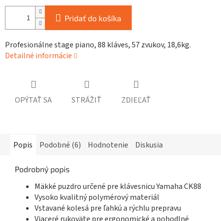
Pridať do košíka
Profesionálne stage piano, 88 kláves, 57 zvukov, 18,6kg.
Detailné informácie
OPÝTAŤ SA
STRÁŽIŤ
ZDIEĽAŤ
Popis
Podobné (6)
Hodnotenie
Diskusia
Podrobný popis
Mäkké puzdro určené pre klávesnicu Yamaha CK88
Vysoko kvalitný polymérový materiál
Vstavané kolesá pre ľahkú a rýchlu prepravu
Viaceré rukoväte pre ergonomické a pohodlné