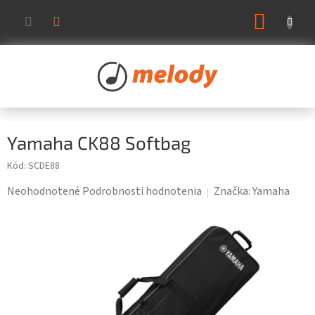
Prejsť
NÁKUP
na
KOŠÍK
obsah
Yamaha CK88 Softbag
Kód:
SCDE88
Priemerné
Neohodnotené
Podrobnosti hodnotenia
Značka:
Yamaha
hodnotenie
produktu
je
0,0
z
5
hviezdičiek.