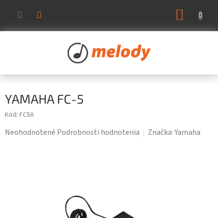
Prejsť
NÁKUP
na
KOŠÍK
obsah
YAMAHA FC-5
Kód:
FC5A
Priemerné
Neohodnotené
Podrobnosti hodnotenia
Značka:
Yamaha
hodnotenie
produktu
je
0,0
z
5
hviezdičiek.