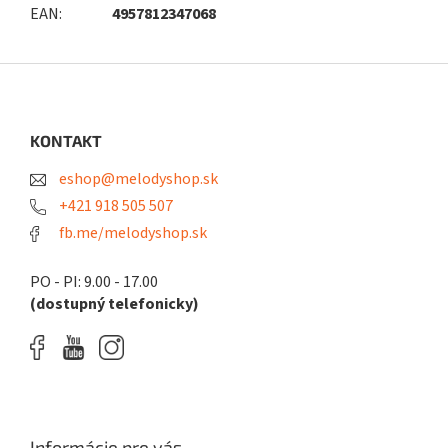
EAN
:
4957812347068
Z
á
p
ä
KONTAKT
t
eshop@melodyshop.sk
i
e
+421 918 505 507
fb.me/melodyshop.sk
PO - PI: 9.00 - 17.00
(dostupný telefonicky)
Informácie pre vás