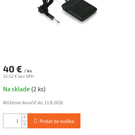
40 €
/ ks
32,52 € bez DPH
Jednotková
Na sklade
(
2 ks
)
cena:
Môžeme doručiť do:
11.8.2026
Pridať do košíka