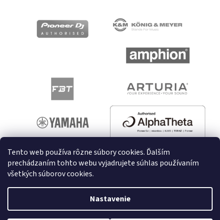
Tento web používa rôzne súbory cookies. Ďalším
prechádzaním tohto webu vyjadrujete súhlas používaním
všetkých súborov cookies.
Vytvoril Shoptet
Nastavenie
Copyright 2026
melodyshop.sk
. Všetky práva vyhradené.