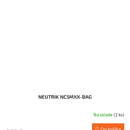
NEUTRIK NC5MXX-BAG
Na sklade
(
2 ks
)
Do košíka