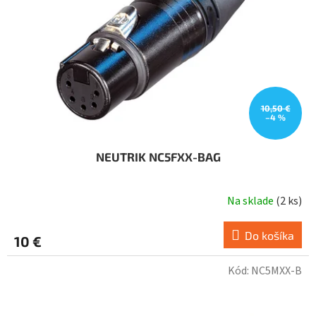
10,50 €
–4 %
NEUTRIK NC5FXX-BAG
Na sklade
(
2 ks
)
Do košíka
10 €
Kód:
NC5MXX-B