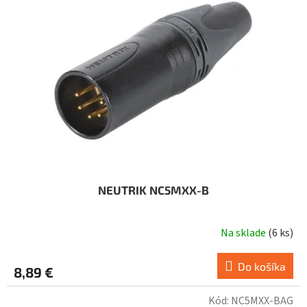
NEUTRIK NC5MXX-B
Na sklade
(
6 ks
)
Do košíka
8,89 €
Kód:
NC5MXX-BAG