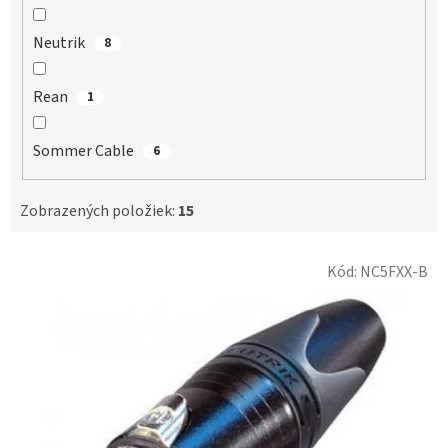
Neutrik
8
Rean
1
Sommer Cable
6
Zobrazených položiek:
15
V
Kód:
NC5FXX-B
ý
p
i
s
p
r
o
d