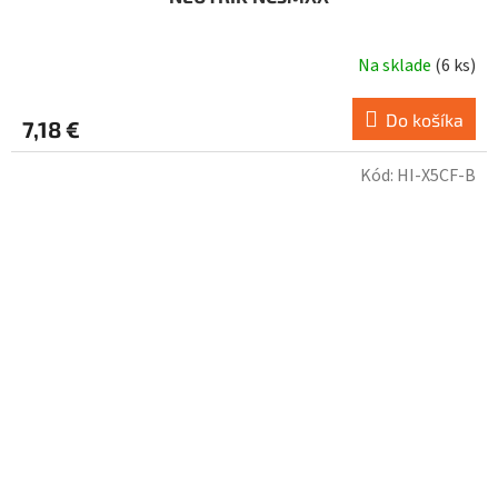
Na sklade
(
6 ks
)
Do košíka
7,18 €
Kód:
HI-X5CF-B