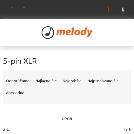
Prejsť
NÁKUP
na
KOŠÍK
obsah
5-pin XLR
R
a
Odporúčame
Najlacnejšie
Najdrahšie
Najpredávanejšie
d
e
Abecedne
n
i
e
Cena
p
r
3
€
17
€
o