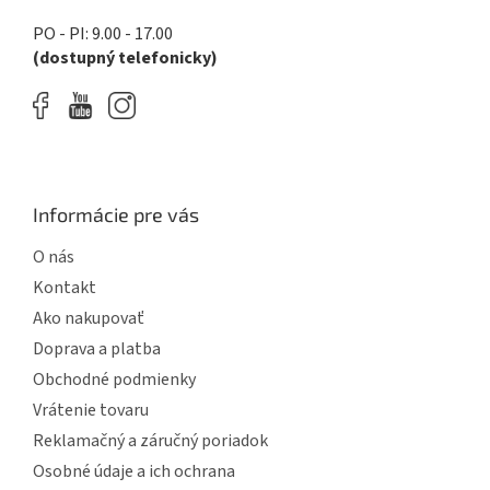
k
y
PO - PI: 9.00 - 17.00
v
(dostupný telefonicky)
ý
p
i
s
u
Informácie pre vás
O nás
Kontakt
Ako nakupovať
Doprava a platba
Obchodné podmienky
Vrátenie tovaru
Reklamačný a záručný poriadok
Osobné údaje a ich ochrana