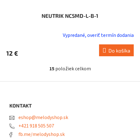
NEUTRIK NC5MD-L-B-1
Vypredané, overiť termín dodania
Do košíka
12 €
15
položiek celkom
O
v
l
Z
á
á
d
p
a
ä
KONTAKT
c
t
i
eshop@melodyshop.sk
i
e
p
e
+421 918 505 507
r
fb.me/melodyshop.sk
v