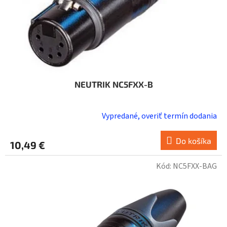
u
k
t
o
v
NEUTRIK NC5FXX-B
Vypredané, overiť termín dodania
Do košíka
10,49 €
Kód:
NC5FXX-BAG