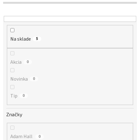
d
u
k
t
o
Na sklade
v
5
Akcia
0
Novinka
0
Tip
0
Značky
Adam Hall
0