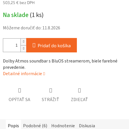
503,25 € bez DPH
Jednotková
Na sklade
(
1 ks
)
cena:
Môžeme doručiť do:
11.8.2026
Pridať do košíka
Dolby Atmos soundbar s BluOS streamerom, biele farebné
prevedenie.
Detailné informácie
OPÝTAŤ SA
STRÁŽIŤ
ZDIEĽAŤ
Popis
Podobné (6)
Hodnotenie
Diskusia