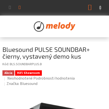
Prejsť
NÁKUP
na
KOŠÍK
obsah
Bluesound PULSE SOUNDBAR+
čierny, vystavený demo kus
Kód:
BLS.SOUNDBARPLUS.B
Akcia
HiFi Showroom
Priemerné
Neohodnotené
Podrobnosti hodnotenia
hodnotenie
Značka:
Bluesound
produktu
je
0,0
z