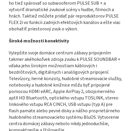
ho tiež spárovať so subwooferom PULSE SUB + a
vytvoriť dramatické zvukové scény v hudbe, filmoch a
hrách. Taktiež môžete pridať pár reproduktorov PULSE
FLEX 2i vo funkcii zadných efektových kanálov a ešte viac
obohatiť priestorový zvuk o výkon.
Široké možnosti konektivity
Vylepšite svoje domáce centrum zábavy pripojením
takmer akéhokoľvek zdroja zvuku k PULSE SOUNDBAR +
vďaka jeho širokým možnostiam káblových i
bezdrôtových, digitálnych i analógových pripojení.
Televízory, herné konzoly, hudobné streamovacie služby,
notebooky a hudobné knižnice môžu byť pripojené
pomocou HDMI eARC, Apple AirPlay 2, obojsmerného
aptX HD Bluetooth, optického vstupu TOSLINK, stereo
linkového vstupu RCA CINCH, USB vstupu (typ A) pre
flash pamäte alebo pevné disky a nášho proprietárneho
hudobného streamovacieho systému BluOS. Vytvorenie
centra domácej zábavy nebolo nikdy jednoduchšie,
kompaktnejšie a štýlovejšie.