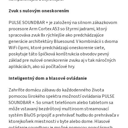
Zvuk s nulovým oneskorením
PULSE SOUNDBAR + je založený na silnom zákazkovom
procesore Arm Cortex A53 so štyrmi jadrami, ktorý
spracováva zvuk 8x rýchlejšie ako predchádzajúce
generácie architektúry Bluesound. V kombinácii s dvoma
WiFi čipmi, ktoré predchádzajú oneskorenie siete,
poskytuje táto špičková konštrukcia obvodov pevný
základ pre nulové oneskorenie zvuku aj v tak náročných
aplikáciách, ako sú počítačové hry.
Inteligentný dom a hlasové ovládanie
Zahrňte domácu zábavu do každodenného života
pomocou širokého spektra možností ovládania PULSE
SOUNDBAR +. So smart telefónom alebo tabletom sa
môže vstavaný bezdrôtový multiroom streamovací
systém BluOS pripojiť a prehrávať hudbu do prehrávača v
ktorejkoľvek miestnosti v byte alebo dome. Hlasové
ovládanie soundbaru je možné pomocou populárnych