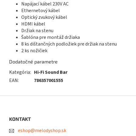
Napájací kábel 230V AC
Ethernetový kábel
Optický zvukový kábel
HDMI kábel
Držiak na stenu
Šablóna pre montáž držiaka
8 ks dištančných podložiek pre držiak na stenu
2 ks nožičiek
Dodatočné parametre
Kategória
:
Hi-Fi Sound Bar
EAN
:
786357001555
Z
á
p
ä
KONTAKT
t
eshop@melodyshop.sk
i