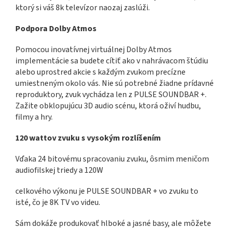
ktorý si váš 8k televízor naozaj zaslúži.
Podpora Dolby Atmos
Pomocou inovatívnej virtuálnej Dolby Atmos
implementácie sa budete cítiť ako v nahrávacom štúdiu
alebo uprostred akcie s každým zvukom precízne
umiestneným okolo vás. Nie sú potrebné žiadne prídavné
reproduktory, zvuk vychádza len z PULSE SOUNDBAR +.
Zažite obklopujúcu 3D audio scénu, ktorá oživí hudbu,
filmy a hry.
120 wattov zvuku s vysokým rozlíšením
Vďaka 24 bitovému spracovaniu zvuku, ôsmim meničom
audiofilskej triedy a 120W
celkového výkonu je PULSE SOUNDBAR + vo zvuku to
isté, čo je 8K TV vo videu.
Sám dokáže produkovať hlboké a jasné basy, ale môžete