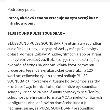
Podrobný popis
Pozor, akciová cena sa vzťahuje na vystavený kus z
hifi showroomu.
BLUESOUND PULSE SOUNDBAR +
BLUESOUND PULSE SOUNDBAR + je ultimátny soundbar
audiofilskej triedy, ktorý splní všetky vaše požiadavky v
oblasti domácej zábavy. V hudbe, filmoch alebo pri hraní
hier vytvorí zvukový zážitok, ktorý je rovnako strhujúci,
ako vaše zážitky s 8K videom. Vďaka štvorjadrovému
procesoru, legendárnej akustickej konštrukcií a 120
wattom celkového výkonu sprostredkuje PULSE
SOUNDBAR + inovatívne virtuálne Dolby Atmos zážitky,
ktoré posúvajú hranice toho, čoho môže byť soundbar
schopný. Pridajte 24 bitové audio s vysokým rozlíšením,
schopnosť prehrávania formátu MQA a niekoľko rôznych
konfigurácií viackanálového domáceho kina a je
nadmieru jasné, že PULSE SOUNDBAR + je soundbar,