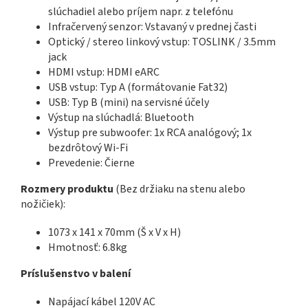
slúchadiel alebo príjem napr. z telefónu
Infračervený senzor: Vstavaný v prednej časti
Optický / stereo linkový vstup: TOSLINK / 3.5mm
jack
HDMI vstup: HDMI eARC
USB vstup: Typ A (formátovanie Fat32)
USB: Typ B (mini) na servisné účely
Výstup na slúchadlá: Bluetooth
Výstup pre subwoofer: 1x RCA analógový; 1x
bezdrôtový Wi-Fi
Prevedenie: Čierne
Rozmery produktu
(Bez držiaku na stenu alebo
nožičiek):
1073 x 141 x 70mm (Š x V x H)
Hmotnosť: 6.8kg
Príslušenstvo v balení
Napájací kábel 120V AC