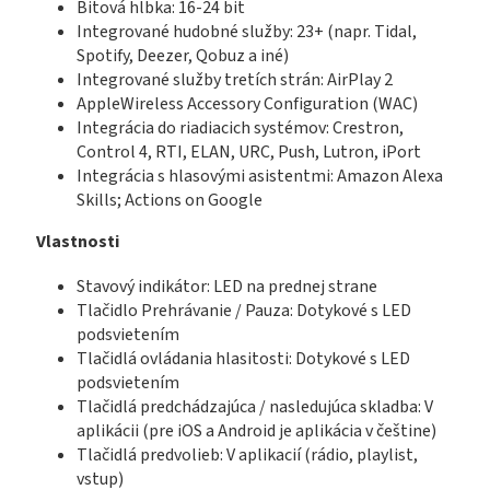
Bitová hĺbka: 16-24 bit
Integrované hudobné služby: 23+ (napr. Tidal,
Spotify, Deezer, Qobuz a iné)
Integrované služby tretích strán: AirPlay 2
AppleWireless Accessory Configuration (WAC)
Integrácia do riadiacich systémov: Crestron,
Control 4, RTI, ELAN, URC, Push, Lutron, iPort
Integrácia s hlasovými asistentmi: Amazon Alexa
Skills; Actions on Google
Vlastnosti
Stavový indikátor: LED na prednej strane
Tlačidlo Prehrávanie / Pauza: Dotykové s LED
podsvietením
Tlačidlá ovládania hlasitosti: Dotykové s LED
podsvietením
Tlačidlá predchádzajúca / nasledujúca skladba: V
aplikácii (pre iOS a Android je aplikácia v češtine)
Tlačidlá predvolieb: V aplikacií (rádio, playlist,
vstup)