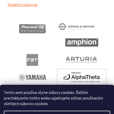
Hudební nástroje
Tento web používa rôzne súbory cookies. Ďalším
prechádzaním tohto webu vyjadrujete súhlas používaním
všetkých súborov cookies.
Vytvoril Shoptet