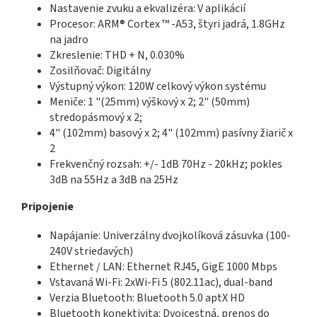
Nastavenie zvuku a ekvalizéra: V aplikácií
Procesor: ARM® Cortex ™ -A53, štyri jadrá, 1.8GHz
na jadro
Zkreslenie: THD + N, 0.030%
Zosilňovač: Digitálny
Výstupný výkon: 120W celkový výkon systému
Meniče: 1 "(25mm) výškový x 2; 2" (50mm)
stredopásmový x 2;
4" (102mm) basový x 2; 4" (102mm) pasívny žiarič x
2
Frekvenčný rozsah: +/- 1dB 70Hz - 20kHz; pokles
3dB na 55Hz a 3dB na 25Hz
Pripojenie
Napájanie: Univerzálny dvojkolíková zásuvka (100-
240V striedavých)
Ethernet / LAN: Ethernet RJ45, GigE 1000 Mbps
Vstavaná Wi-Fi: 2xWi-Fi 5 (802.11ac), dual-band
Verzia Bluetooth: Bluetooth 5.0 aptX HD
Bluetooth konektivita: Dvojcestná, prenos do