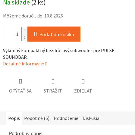
Na sklade
(
2 ks
)
cena:
Môžeme doručiť do:
10.8.2026
Pridať do košíka
Výkonný kompaktný bezdrôtový subwoofer pre PULSE
SOUNDBAR.
Detailné informácie
OPÝTAŤ SA
STRÁŽIŤ
ZDIEĽAŤ
Popis
Podobné (6)
Hodnotenie
Diskusia
Podrobný popis