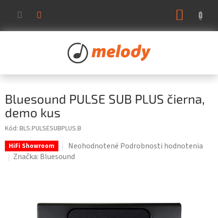
Prejsť
NÁKUP
na
KOŠÍK
obsah
Bluesound PULSE SUB PLUS čierna,
demo kus
Kód:
BLS.PULSESUBPLUS.B
Priemerné
Neohodnotené
Podrobnosti hodnotenia
HiFi Showroom
hodnotenie
Značka:
Bluesound
produktu
je
0,0
z
5