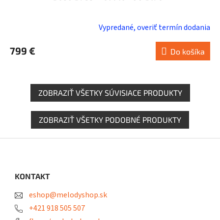
Vypredané, overiť termín dodania
799 €
Do košíka
ZOBRAZIŤ VŠETKY SÚVISIACE PRODUKTY
ZOBRAZIŤ VŠETKY PODOBNÉ PRODUKTY
Z
á
p
ä
KONTAKT
t
eshop@melodyshop.sk
i
e
+421 918 505 507