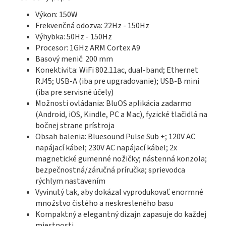
Výkon: 150W
Frekvenčná odozva: 22Hz - 150Hz
Výhybka: 50Hz - 150Hz
Procesor: 1GHz ARM Cortex A9
Basový menič: 200 mm
Konektivita: WiFi 802.11ac, dual-band; Ethernet
RJ45; USB-A (iba pre upgradovanie); USB-B mini
(iba pre servisné účely)
Možnosti ovládania: BluOS aplikácia zadarmo
(Android, iOS, Kindle, PC a Mac), fyzické tlačidlá na
bočnej strane prístroja
Obsah balenia: Bluesound Pulse Sub +; 120V AC
napájací kábel; 230V AC napájací kábel; 2x
magnetické gumenné nožičky; nástenná konzola;
bezpečnostná/záručná príručka; sprievodca
rýchlym nastavením
Vyvinutý tak, aby dokázal vyprodukovať enormné
množstvo čistého a neskresleného basu
Kompaktný a elegantný dizajn zapasuje do každej
miestnosti