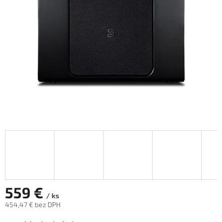
hviezdičiek.
559 €
/ ks
454,47 € bez DPH
Jednotková