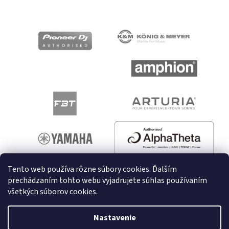
Tento web používa rôzne súbory cookies. Ďalším
prechádzaním tohto webu vyjadrujete súhlas používaním
všetkých súborov cookies.
Vytvoril Shoptet
Nastavenie