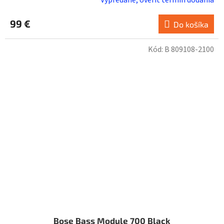
Vypredané, overiť termín dodania
99 €
Do košíka
Kód:
B 809108-2100
Bose Bass Module 700 Black