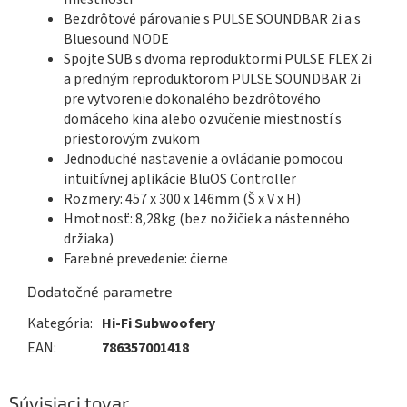
Bezdrôtové párovanie s PULSE SOUNDBAR 2i a s
Bluesound NODE
Spojte SUB s dvoma reproduktormi PULSE FLEX 2i
a predným reproduktorom PULSE SOUNDBAR 2i
pre vytvorenie dokonalého bezdrôtového
domáceho kina alebo ozvučenie miestností s
priestorovým zvukom
Jednoduché nastavenie a ovládanie pomocou
intuitívnej aplikácie BluOS Controller
Rozmery: 457 x 300 x 146mm (Š x V x H)
Hmotnosť: 8,28kg (bez nožičiek a nástenného
držiaka)
Farebné prevedenie: čierne
Dodatočné parametre
Kategória
:
Hi-Fi Subwoofery
EAN
:
786357001418
Súvisiaci tovar