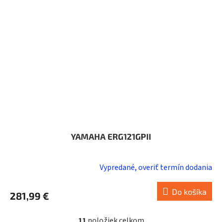
YAMAHA ERG121GPII
Vypredané, overiť termín dodania
Do košíka
281,99 €
11
položiek celkom