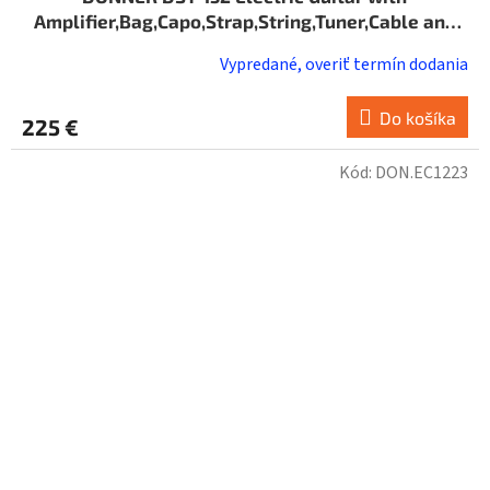
Amplifier,Bag,Capo,Strap,String,Tuner,Cable and
Pick
Vypredané, overiť termín dodania
Do košíka
225 €
Kód:
DON.EC1223