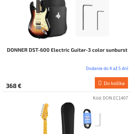
u
k
t
o
v
DONNER DST-600 Electric Guitar-3 color sunburst
Dodanie do 4 až 5 dní
Do košíka
368 €
Kód:
DON.EC1407