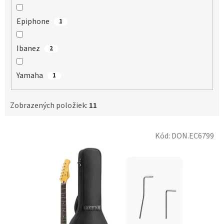
Epiphone
1
Ibanez
2
Yamaha
1
Zobrazených položiek:
11
V
Kód:
DON.EC6799
ý
p
i
s
p
r
o
d