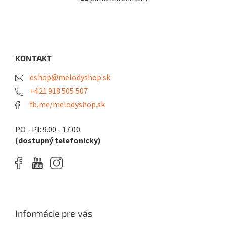
O
v
l
Z
á
á
d
p
a
ä
KONTAKT
c
t
i
eshop@melodyshop.sk
i
e
p
e
+421 918 505 507
r
fb.me/melodyshop.sk
v
k
y
PO - PI: 9.00 - 17.00
v
(dostupný telefonicky)
ý
p
i
s
u
Informácie pre vás