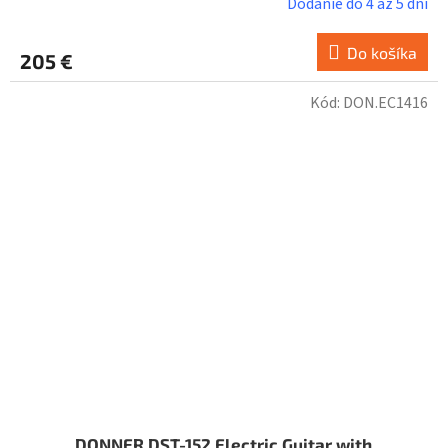
Dodanie do 4 až 5 dní
Do košíka
205 €
Kód:
DON.EC1416
DONNER DST-152 Electric Guitar with