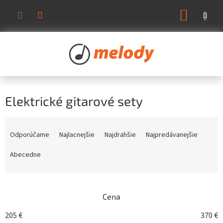
Prejsť
NÁKUP
na
KOŠÍK
obsah
Elektrické gitarové sety
R
a
Odporúčame
Najlacnejšie
Najdrahšie
Najpredávanejšie
d
e
Abecedne
n
i
e
Cena
p
r
205
€
370
€
o