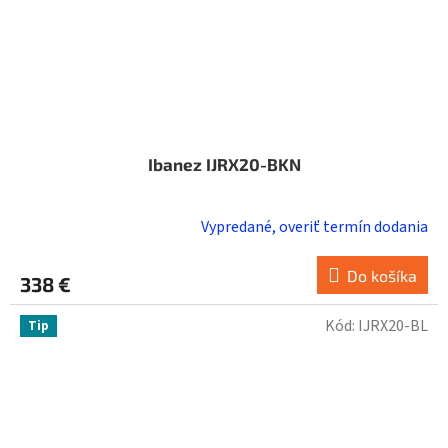
Ibanez IJRX20-BKN
Vypredané, overiť termín dodania
Do košíka
338 €
Kód:
IJRX20-BL
Tip