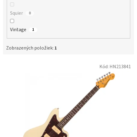
Squier
0
Vintage
1
Zobrazených položiek:
1
V
Kód:
HN213841
ý
p
i
s
p
r
o
d
u
k