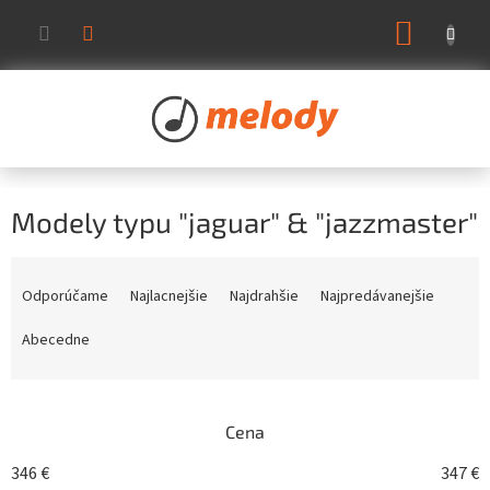
Prejsť
NÁKUP
na
KOŠÍK
obsah
Modely typu "jaguar" & "jazzmaster"
R
a
Odporúčame
Najlacnejšie
Najdrahšie
Najpredávanejšie
d
e
Abecedne
n
i
e
Cena
p
r
346
€
347
€
o