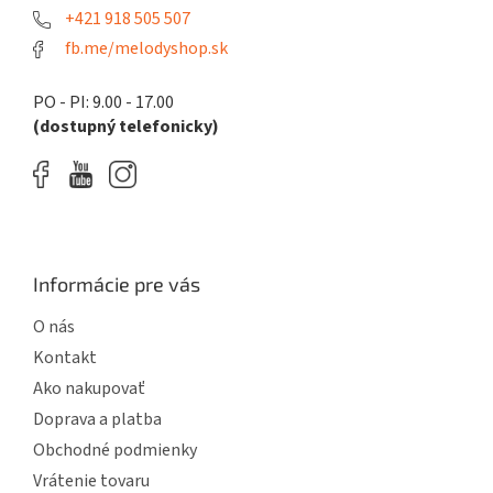
p
e
+421 918 505 507
r
fb.me/melodyshop.sk
v
k
y
PO - PI: 9.00 - 17.00
v
(dostupný telefonicky)
ý
p
i
s
u
Informácie pre vás
O nás
Kontakt
Ako nakupovať
Doprava a platba
Obchodné podmienky
Vrátenie tovaru