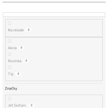
d
u
k
t
o
Na sklade
v
0
Akcia
0
Novinka
0
Tip
0
Značky
Jet Guitars
0