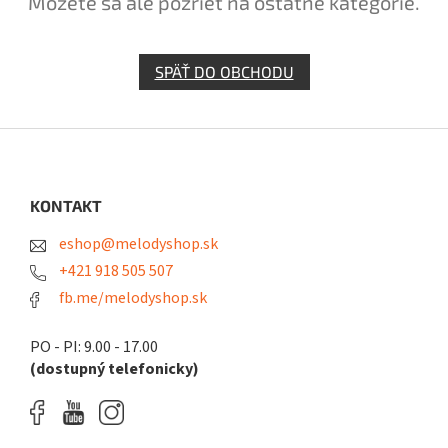
Môžete sa ale pozrieť na ostatné kategórie.
SPÄŤ DO OBCHODU
Z
á
p
ä
KONTAKT
t
eshop@melodyshop.sk
i
e
+421 918 505 507
fb.me/melodyshop.sk
PO - PI: 9.00 - 17.00
(dostupný telefonicky)