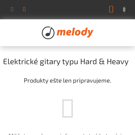
Prejsť
NÁKUP
na
KOŠÍK
obsah
Elektrické gitary typu Hard & Heavy
Produkty ešte len pripravujeme.