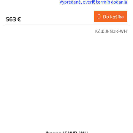
Vypredané, overiť termín dodania
Do košíka
563 €
Kód:
JEMJR-WH
Ibanez JEMJR-WH