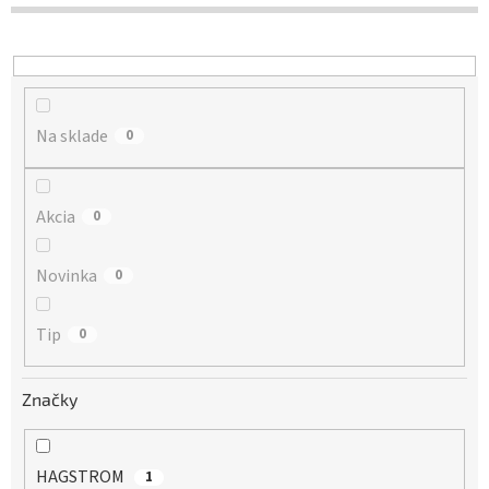
d
u
k
t
o
Na sklade
v
0
Akcia
0
Novinka
0
Tip
0
Značky
HAGSTROM
1