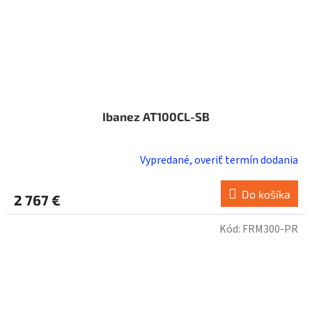
Ibanez AT100CL-SB
Vypredané, overiť termín dodania
Priemerné
hodnotenie
produktu
Do košíka
2 767 €
je
2,0
Kód:
FRM300-PR
z
5
hviezdičiek.