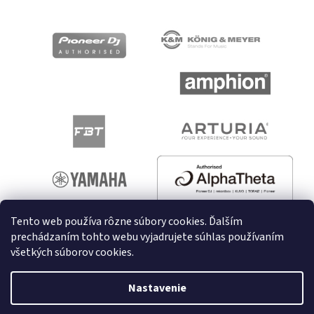
Tento web používa rôzne súbory cookies. Ďalším
prechádzaním tohto webu vyjadrujete súhlas používaním
všetkých súborov cookies.
Vytvoril Shoptet
Nastavenie