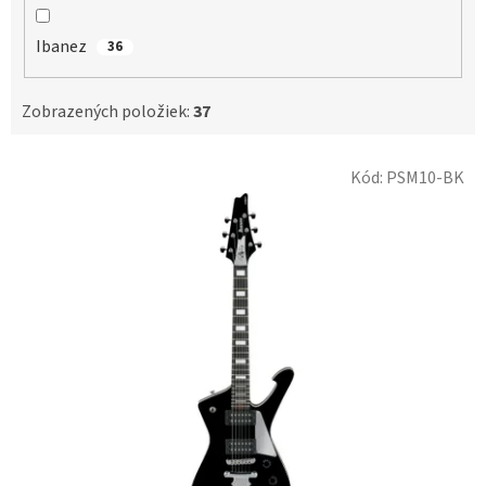
Ibanez
36
Zobrazených položiek:
37
V
Kód:
PSM10-BK
ý
p
i
s
p
r
o
d
u
k
t
o
v