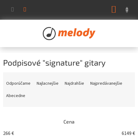
Prejsť
NÁKUP
na
KOŠÍK
obsah
Podpisové "signature" gitary
R
a
Odporúčame
Najlacnejšie
Najdrahšie
Najpredávanejšie
d
e
Abecedne
n
i
e
Cena
p
r
266
€
6149
€
o