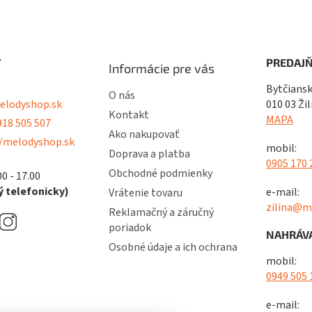
T
PREDAJŇ
Informácie pre vás
Bytčiansk
O nás
lodyshop.sk
010 03 Žil
Kontakt
MAPA
18 505 507
Ako nakupovať
/melodyshop.sk
mobil:
Doprava a platba
0905 170 
Obchodné podmienky
00 - 17.00
 telefonicky)
e-mail:
Vrátenie tovaru
zilina@m
Reklamačný a záručný
poriadok
NAHRÁVA
Osobné údaje a ich ochrana
mobil:
0949 505 
e-mail: