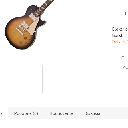
čiek.
Elektric
Burst.
Detailn
TLAČ
is
Podobné (6)
Hodnotenie
Diskusia