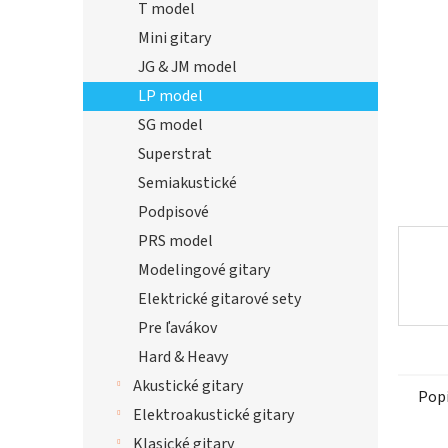
T model
hviezdi
Mini gitary
JG & JM model
LP model
SG model
Superstrat
Semiakustické
Podpisové
PRS model
Modelingové gitary
Elektrické gitarové sety
Pre ľavákov
Hard & Heavy
Akustické gitary
Pop
Elektroakustické gitary
Klasické gitary