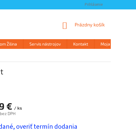
Prihlásenie
NÁKUPNÝ
Prázdny košík
KOŠÍK
m Žilina
Servis nástrojov
Kontakt
Moja objednávka
t
29 €
/ ks
 bez DPH
ová
dané, overiť termín dodania