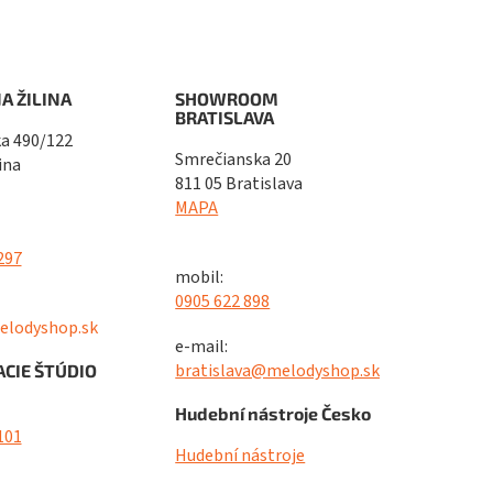
A ŽILINA
SHOWROOM
BRATISLAVA
a 490/122
Smrečianska 20
ina
811 05 Bratislava
MAPA
297
mobil:
0905 622 898
elodyshop.sk
e-mail:
bratislava@melodyshop.sk
CIE ŠTÚDIO
Hudební nástroje Česko
101
Hudební nástroje