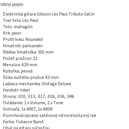
robný popis
Elektrická gitara Gibson Les Paul Tribute Satin
Tvar tela: Les Paul
Telo: mahagón
Krk: javor
Profil krku: Rounded
Hmatník: palisander
Rádius hmatníka: 305 mm
Počet pražcov: 22
Menzúra: 629 mm
Kobylka: pevná
Šírka nultého pražca: 43 mm
Ladiaca mechanika:
Vintage Deluxe
Hardvér: nikel
Struny:
.010, .013, .017, .026, .036, .046
Ovládanie:
2 x Volume, 2 x Tone
Snímače:
1x 490T, 1x 490R
Povrchová úprava: saténový nitrocelulózový lak
Farba: Tobacco Burst
Obal na gitaru súčasťou