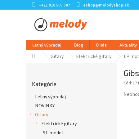
Prejsť
+421 918 505 507
eshop@melodyshop.sk
na
obsah
Letný výpredaj
Blog
O nás
Aktuality
Gitary
Elektrické gitary
LP mod
Domov
B
Gibs
o
Preskočiť
č
Kód:
LP
Kategórie
kategórie
n
ý
Prieme
Neoho
Letný výpredaj
p
hodnot
NOVINKY
a
produk
n
je
Gitary
e
0,0
Elektrické gitary
l
z
ST model
5