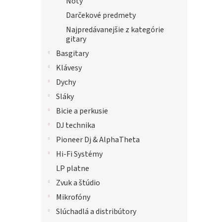
Noty
Darčekové predmety
Najpredávanejšie z kategórie
gitary
Basgitary
Klávesy
Dychy
Sláky
Bicie a perkusie
DJ technika
Pioneer Dj & AlphaTheta
Hi-Fi Systémy
LP platne
Zvuk a štúdio
Mikrofóny
Slúchadlá a distribútory