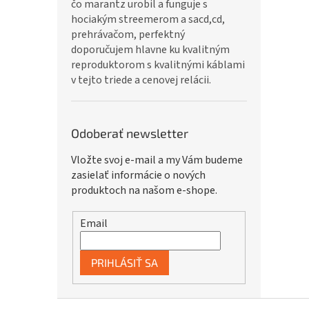
čo marantz urobil a funguje s
hociakým streemerom a sacd,cd,
prehrávačom, perfektný
doporučujem hlavne ku kvalitným
reproduktorom s kvalitnými káblami
v tejto triede a cenovej relácii.
Odoberať newsletter
Vložte svoj e-mail a my Vám budeme
zasielať informácie o nových
produktoch na našom e-shope.
Email
PRIHLÁSIŤ SA
Z