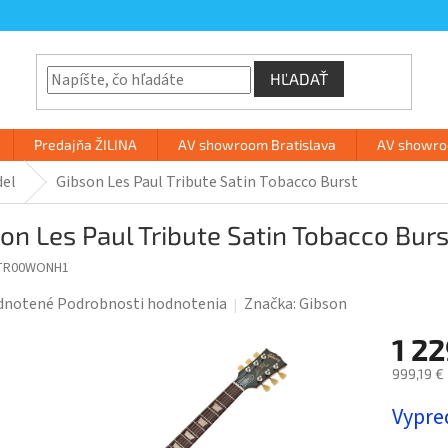
HĽADAŤ
Predajňa ŽILINA
AV showroom Bratislava
AV showroo
el
Gibson Les Paul Tribute Satin Tobacco Burst
on Les Paul Tribute Satin Tobacco Burs
TR00WONH1
rné
dnotené
Podrobnosti hodnotenia
Značka:
Gibson
enie
1 2
tu
999,19 €
Jednotk
Vypre
cena: