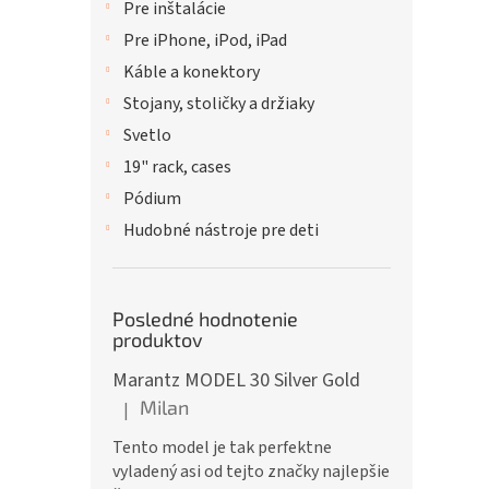
Pre inštalácie
Pre iPhone, iPod, iPad
Káble a konektory
Stojany, stoličky a držiaky
Svetlo
19" rack, cases
Pódium
Hudobné nástroje pre deti
Posledné hodnotenie
produktov
Marantz MODEL 30 Silver Gold
Milan
|
Hodnotenie produktu je 5 z 5 hviezdičiek.
Tento model je tak perfektne
vyladený asi od tejto značky najlepšie