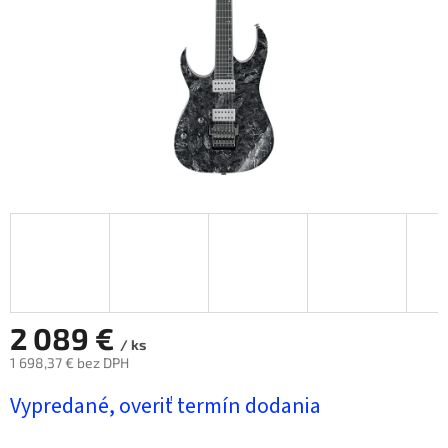
2 089 €
/ ks
1 698,37 € bez DPH
Jednotková
Vypredané, overiť termín dodania
cena: