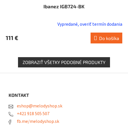
Ibanez IGB724-BK
Vypredané, overiť termín dodania
111 €
Do košíka
ZOBRAZIŤ VŠETKY PODOBNÉ PRODUKTY
Z
á
p
ä
KONTAKT
t
eshop@melodyshop.sk
i
e
+421 918 505 507
fb.me/melodyshop.sk