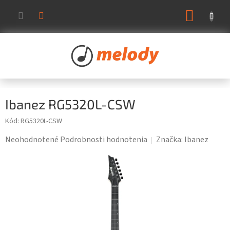
Prejsť
NÁKUP
na
KOŠÍK
obsah
Ibanez RG5320L-CSW
Kód:
RG5320L-CSW
Priemerné
Neohodnotené
Podrobnosti hodnotenia
Značka:
Ibanez
hodnotenie
produktu
je
0,0
z
5
hviezdičiek.