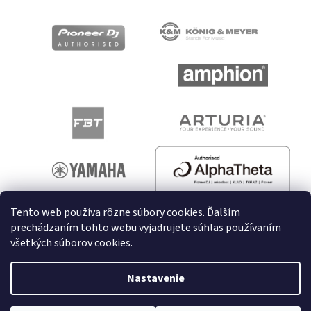
Tento web používa rôzne súbory cookies. Ďalším
prechádzaním tohto webu vyjadrujete súhlas používaním
všetkých súborov cookies.
Vytvoril Shoptet
Nastavenie
Copyright 2026
melodyshop.sk
. Všetky práva vyhradené.