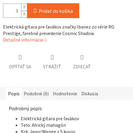
Pridať do košíka
Elektrická gitara pre ľavákov značky Ibanez zo série RG
Prestige, farebné prevedenie Cosmic Shadow.
Detailné informácie
OPÝTAŤ SA
STRÁŽIŤ
ZDIEĽAŤ
Popis
Podobné (6)
Hodnotenie
Diskusia
Podrobný popis
Elektrická gitara pre ľavákov
Telo: Africký mahagón
Krk: Javor/Wenge z 5 kusov